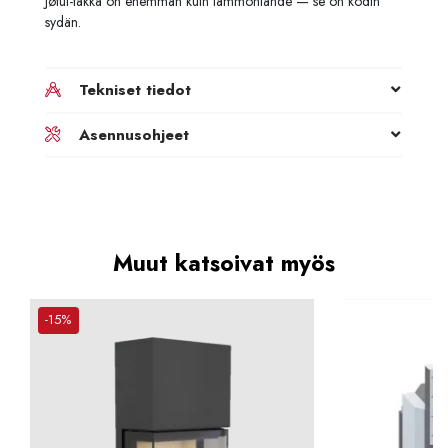
Jøtul-takka on enemmän kuin lämmönlähde — se on kodin
sydän.
Tekniset tiedot
Asennusohjeet
Muut katsoivat myös
-15%