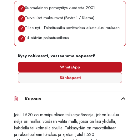
Suomalainen perheyritys vuodesta 2001
✓
Turvalliset maksutavat (Paytrail / Klarna)
✓
Tilaa nyt - Toimitusaika sovittavissa aikataulusi mukaan
✓
14 päivän palautusoikeus
✓
Kysy rohkeasti, vastaamme nopeasti!
WhatsApp
Sähköposti
Kuvaus
Jøtul I 520 on monipuolinen takkasydänsarja, johon kuuluu
neljä eri mallia: voidaan valita malli, jossa on lasi yhdellä,
kahdella tai kolmella sivulla. Takkasydän on muotoilultaan
ja rakenteeltaan tehokas ja ajaton. Jøtul I 520 -