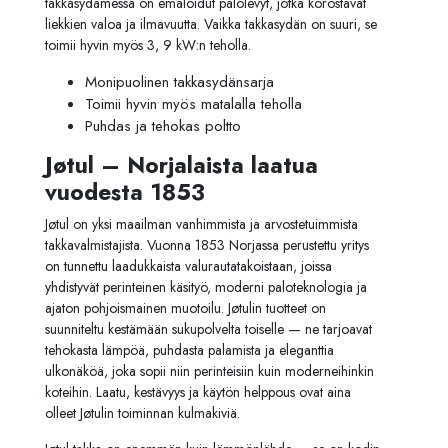
takkasydämessä on emaloidut palolevyt, jotka korostavat
liekkien valoa ja ilmavuutta. Vaikka takkasydän on suuri, se
toimii hyvin myös 3, 9 kW:n teholla.
Monipuolinen takkasydänsarja
Toimii hyvin myös matalalla teholla
Puhdas ja tehokas poltto
Jøtul – Norjalaista laatua
vuodesta 1853
Jøtul on yksi maailman vanhimmista ja arvostetuimmista
takkavalmistajista. Vuonna 1853 Norjassa perustettu yritys
on tunnettu laadukkaista valurautatakoistaan, joissa
yhdistyvät perinteinen käsityö, moderni paloteknologia ja
ajaton pohjoismainen muotoilu. Jøtulin tuotteet on
suunniteltu kestämään sukupolvelta toiselle — ne tarjoavat
tehokasta lämpöä, puhdasta palamista ja eleganttia
ulkonäköä, joka sopii niin perinteisiin kuin moderneihinkin
koteihin. Laatu, kestävyys ja käytön helppous ovat aina
olleet Jøtulin toiminnan kulmakiviä.