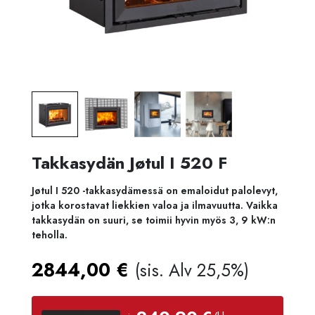
Takkasydän Jøtul I 520 F
Jøtul I 520 -takkasydämessä on emaloidut palolevyt,
jotka korostavat liekkien valoa ja ilmavuutta. Vaikka
takkasydän on suuri, se toimii hyvin myös 3, 9 kW:n
teholla.
2844,00
€
(sis. Alv 25,5%)