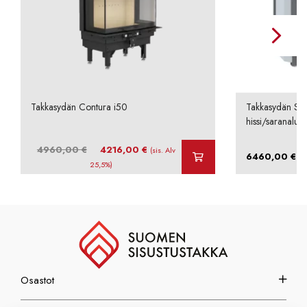
Takkasydän Contura i50
Takkasydän Sch
hissi/saranaluu
Alkuperäinen
Nykyinen
4960,00
€
4216,00
€
(sis. Alv
–
6460,00
€
hinta
hinta
25,5%)
oli:
on:
4960,00 €.
4216,00 €.
Osastot