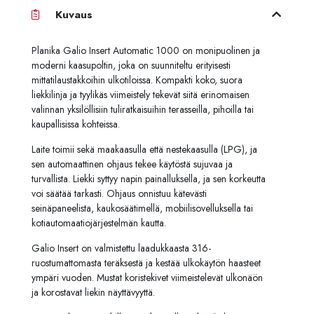
Kuvaus
Planika Galio Insert Automatic 1000 on monipuolinen ja
moderni kaasupoltin, joka on suunniteltu erityisesti
mittatilaustakkoihin ulkotiloissa. Kompakti koko, suora
liekkilinja ja tyylikäs viimeistely tekevät siitä erinomaisen
valinnan yksilöllisiin tuliratkaisuihin terasseilla, pihoilla tai
kaupallisissa kohteissa.
Laite toimii sekä maakaasulla että nestekaasulla (LPG), ja
sen automaattinen ohjaus tekee käytöstä sujuvaa ja
turvallista. Liekki syttyy napin painalluksella, ja sen korkeutta
voi säätää tarkasti. Ohjaus onnistuu kätevästi
seinäpaneelista, kaukosäätimellä, mobiilisovelluksella tai
kotiautomaatiojärjestelmän kautta.
Galio Insert on valmistettu laadukkaasta 316-
ruostumattomasta teräksestä ja kestää ulkokäytön haasteet
ympäri vuoden. Mustat koristekivet viimeistelevät ulkonäön
ja korostavat liekin näyttävyyttä.