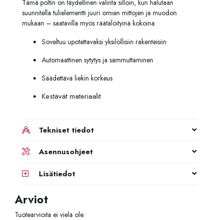
Tämä poltin on täydellinen valinta silloin, kun halutaan
suunnitella tulielementti juuri omien mittojen ja muodon
mukaan – saatavilla myös räätälöityinä kokoina.
Soveltuu upotettavaksi yksilöllisiin rakenteisiin
Automaattinen sytytys ja sammuttaminen
Säädettävä liekin korkeus
Kestävät materiaalit
Tekniset tiedot
Asennusohjeet
Lisätiedot
Arviot
Tuotearvioita ei vielä ole.