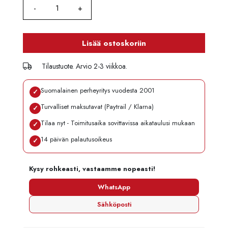
Lisää ostoskoriin
Tilaustuote. Arvio 2-3 viikkoa.
Suomalainen perheyritys vuodesta 2001
✓
Turvalliset maksutavat (Paytrail / Klarna)
✓
Tilaa nyt - Toimitusaika sovittavissa aikataulusi mukaan
✓
14 päivän palautusoikeus
✓
Kysy rohkeasti, vastaamme nopeasti!
WhatsApp
Sähköposti