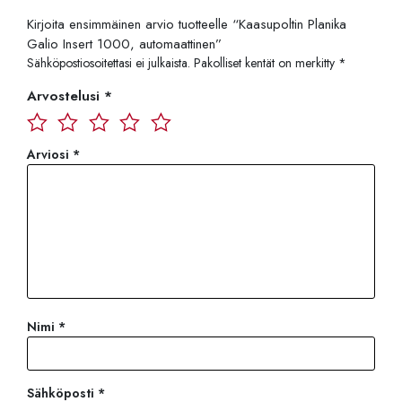
Kirjoita ensimmäinen arvio tuotteelle “Kaasupoltin Planika
Galio Insert 1000, automaattinen”
Sähköpostiosoitettasi ei julkaista.
Pakolliset kentät on merkitty
*
Arvostelusi
*
Arviosi
*
Nimi
*
Sähköposti
*