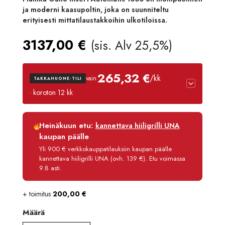
ja moderni kaasupoltin, joka on suunniteltu
erityisesti mittatilaustakkoihin ulkotiloissa.
3137,00
€
(sis. Alv 25,5%)
265,32 €
/kk
vain
TAKKAHUONE-TILI
· koroton 12 kk
Luottoaika
12 kk
Heinäkuun etu:
kannettava hiiligrilli UNA
Korko
0 %
kaupan päälle
Käsittelymaksu
3,90 €/kk
Yli 900 € verkkokauppatilauksiin kaupan päälle
kannettava hiiligrilli UNA (ovh. 139 €). Etu voimassa
Maksettava yhteensä
3 183,80 €
9.8 asti.
+ toimitus
200,00
€
Määrä
Määrä