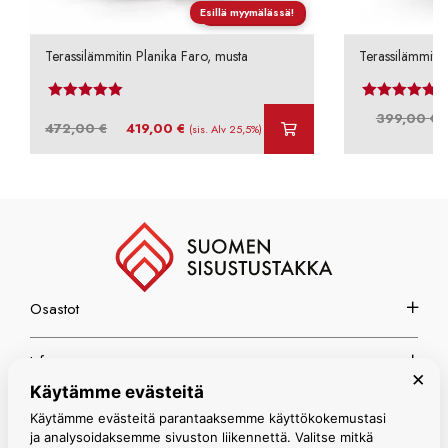
Esillä myymälässä!
Ilmainen toimitus
Terassilämmitin Planika Faro, musta
Terassilämmitin
Arvostelu tuotteesta:
4.69
/ 5
Arvos
A
399,00
€
Alkuperäinen
Nykyinen
472,00
€
419,00
€
(sis. Alv 25,5%)
h
hinta
hinta
o
oli:
on:
3
472,00 €.
419,00 €.
Osastot
Info
×
Käytämme evästeitä
Espoon myymälä
Käytämme evästeitä parantaaksemme käyttökokemustasi
ja analysoidaksemme sivuston liikennettä. Valitse mitkä