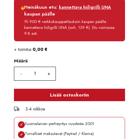
Luottoaika
12 kk
Heinäkuun etu:
kannettava hiiligrilli UNA
Korko
0 %
kaupan päälle
Käsittelymaksu
3,90 €/kk
Yli 900 € verkkokauppatilauksiin kaupan päälle
kannettava hiiligrilli UNA (ovh. 139 €). Etu voimassa
Maksettava yhteensä
2 932,80 €
9.8 asti.
+ toimitus
0,00
€
Määrä
Määrä
Lisää ostoskoriin
3-4 viikkoa
Suomalainen perheyritys vuodesta 2001
✓
Turvalliset maksutavat (Paytrail / Klarna)
✓