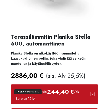
Terassilämmitin Planika Stella
500, automaattinen
Planika Stella on ulkokäyttöön suunniteltu
kaasukäyttöinen poltin, joka yhdistää selkeän
muotoilun ja käytännöllisyyden.
2886,00
€
(sis. Alv 25,5%)
244,40 €
/kk
vain
TAKKAHUONE-TILI
· koroton 12 kk