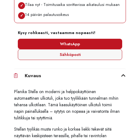
Tilaa nyt - Toimitusaika sovittavissa aikataulusi mukaan
✓
14 päivän palautusoikeus
✓
Kysy rohkeasti, vastaamme nopeasti!
WhatsApp
Sähköposti
Kuvaus
Planika Stella on moderni ja helppokäyttöinen
automaattinen ulkotuli, joka tuo tyylikkään tunnelman mihin
tahansa ulkotilaan. Tämä kaasukäyttöinen ulkotuli toimii
napin painalluksella – sytytys on nopeaa ja vaivatonta ilman
tulitikkuja tai sytyttimiä.
Stellan tyylikäs musta runko ja korkea liekki tekevät siitä
näyttävän keskipisteen terassille, pihalle tai ravintolan