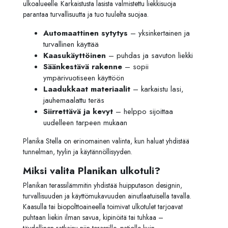
ulkoalueelle. Karkaistusta lasista valmistettu liekkisuoja
parantaa turvallisuutta ja tuo tuulelta suojaa.
Automaattinen sytytys
– yksinkertainen ja
turvallinen käyttää
Kaasukäyttöinen
– puhdas ja savuton liekki
Säänkestävä rakenne
– sopii
ympärivuotiseen käyttöön
Laadukkaat materiaalit
– karkaistu lasi,
jauhemaalattu teräs
Siirrettävä ja kevyt
– helppo sijoittaa
uudelleen tarpeen mukaan
Planika Stella on erinomainen valinta, kun haluat yhdistää
tunnelman, tyylin ja käytännöllisyyden.
Miksi valita Planikan ulkotuli?
Planikan terassilämmitin yhdistää huipputason designin,
turvallisuuden ja käyttömukavuuden ainutlaatuisella tavalla.
Kaasulla tai biopolttoaineella toimivat ulkotulet tarjoavat
puhtaan liekin ilman savua, kipinöitä tai tuhkaa –