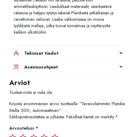
täydellinen ratkaisu niin terassille, patiolle kuin
ammattilaiskäyttöön. Laadukkaat materiaalit, säänkestävä
rakenne ja helppo sytytys tekevät Planikasta pitkäikäisen ja
vaivattoman valinnan. Lisäksi valikoimassa on monia
tyylikkäitä malleja, jotka tuovat tunnelmaa ja näyttävyyttä
kaikkiin ulkotiloihin.
Tekniset tiedot
Asennusohjeet
Arviot
Tuotearvioita ei vielä ole.
Kirjoita ensimmäinen arvio tuotteelle “Terassilämmitin Planika
Stella 500, automaattinen”
Sähköpostiosoitettasi ei julkaista.
Pakolliset kentät on merkitty
*
Arvostelusi
*