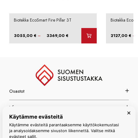
Biotakka EcoSmart Fire Pillar 3T
Biotakka EcoSm
Hintaluokka:
–
–
3055,00
€
3369,00
€
2127,00
€
3055,00 €
-
3369,00 €
Osastot
Info
×
Käytämme evästeitä
Espoon myymälä
Käytämme evästeitä parantaaksemme käyttökokemustasi
ja analysoidaksemme sivuston liikennettä. Valitse mitkä
evästeet sallit.