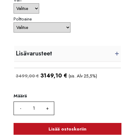
Väri
Polttoaine
Lisävarusteet
3149,10
€
3499,00 €
(sis. Alv 25,5%)
Määrä
Määrä
Lisää ostoskoriin