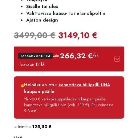
Sisälle tai ulos
Valittavissa kaasu- tai etanolipoltin
Ajaton design
Alkuperäinen
Nykyine
3499,00
€
3149,10
€
hinta
hinta
266,32 €
/kk
vain
TAKKAHUONE-TILI
oli:
on:
· koroton 12 kk
3499,00 €.
3149,10 
Luottoaika
12 kk
Heinäkuun etu:
kannettava hiiligrilli UNA
Korko
0 %
kaupan päälle
Käsittelymaksu
3,90 €/kk
Yli 900 € verkkokauppatilauksiin kaupan päälle
kannettava hiiligrilli UNA (ovh. 139 €). Etu voimassa
Maksettava yhteensä
3 195,90 €
9.8 asti.
+ toimitus
125,50
€