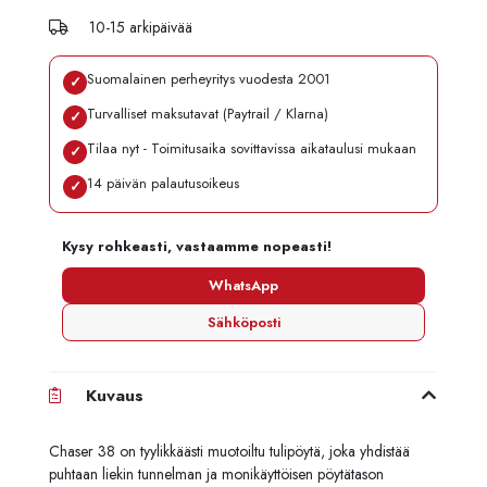
10-15 arkipäivää
Suomalainen perheyritys vuodesta 2001
✓
Turvalliset maksutavat (Paytrail / Klarna)
✓
Tilaa nyt - Toimitusaika sovittavissa aikataulusi mukaan
✓
14 päivän palautusoikeus
✓
Kysy rohkeasti, vastaamme nopeasti!
WhatsApp
Sähköposti
Kuvaus
Chaser 38 on tyylikkäästi muotoiltu tulipöytä, joka yhdistää
puhtaan liekin tunnelman ja monikäyttöisen pöytätason