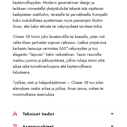
käytännöllisyyden. Moderni geometrinen design ja
tarkkaan viimeistellyt yksityiskohdat tekevät siitä näyttävän
keskipisteen sisätiloihin, terassille tai parvekkeelle. Kompakti
koko mahdollistaa sijoittamisen myös pienempiin tiloihin
ilman, että liekin tehosta tai näkyvyydestä tarvitsee tinkiä.
Chaser 38 toimii joko bioetanolilla tai kaasulla, joten voit
valita tilaan parhaiten sopivan ratkaisun. Liekkiä ympäröivä
karkaistu lasisuoja varmistaa 360° näkyvyyden ja tuo
elegantin ”leijuvan” liekin vaikutelman. Tason reunoille
mahtuu juomia ja pikkusyötävää, jolloin tulisija toimii yhtä
aikaa sekä tunnelmanluojana että käytännöllisenä
kalusteena.
Tyylikäs, siisti ja helppokäyttöinen – Chaser 38 tuo tulen
elämyksen osaksi arkea ja juhlaa, ilman savua, nokea tai
monimutkaisia asennuksia.
Tekniset tiedot
Asennusohjeet