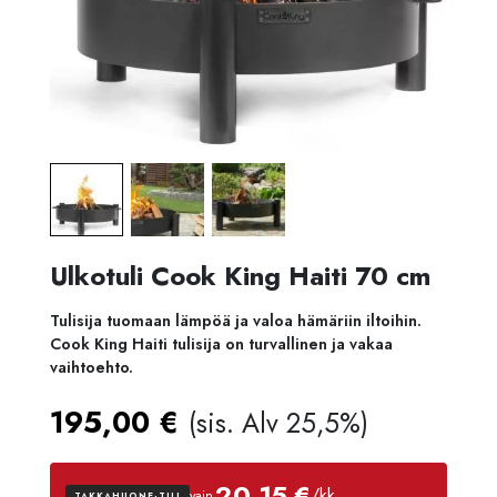
Ulkotuli Cook King Haiti 70 cm
Tulisija tuomaan lämpöä ja valoa hämäriin iltoihin.
Cook King Haiti tulisija on turvallinen ja vakaa
vaihtoehto.
195,00
€
(sis. Alv 25,5%)
20,15 €
/kk
vain
TAKKAHUONE-TILI