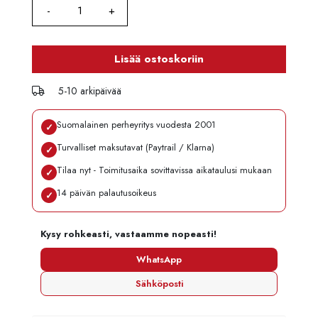
Lisää ostoskoriin
5-10 arkipäivää
Suomalainen perheyritys vuodesta 2001
✓
Turvalliset maksutavat (Paytrail / Klarna)
✓
Tilaa nyt - Toimitusaika sovittavissa aikataulusi mukaan
✓
14 päivän palautusoikeus
✓
Kysy rohkeasti, vastaamme nopeasti!
WhatsApp
Sähköposti