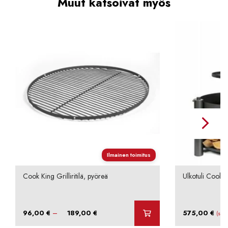
Muut katsoivat myös
Ilmainen toimitus
Cook King Grilliritilä, pyöreä
Ulkotuli Cook
Hintaluokka:
–
96,00
€
189,00
€
575,00
€
(sis.
96,00 €