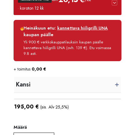
· koroton 12 kk
Luottoaika
12 kk
Heinäkuun etu:
kannettava hiiligrilli UNA
Korko
0 %
kaupan päälle
Käsittelymaksu
3,90 €/kk
Yli 900 € verkkokauppatilauksiin kaupan päälle
kannettava hiiligrilli UNA (ovh. 139 €). Etu voimassa
Maksettava yhteensä
241,80 €
9.8 asti.
+ toimitus
0,00
€
Kansi
195,00
€
(sis. Alv 25,5%)
Määrä
Määrä