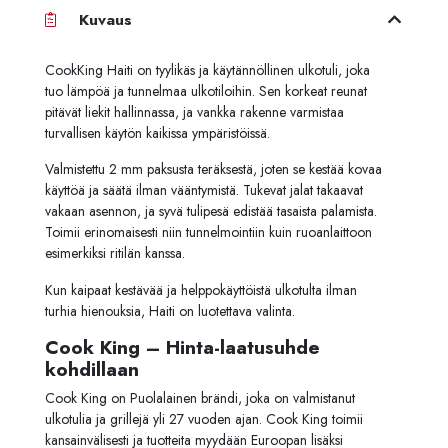
Kuvaus
CookKing Haiti on tyylikäs ja käytännöllinen ulkotuli, joka
tuo lämpöä ja tunnelmaa ulkotiloihin. Sen korkeat reunat
pitävät liekit hallinnassa, ja vankka rakenne varmistaa
turvallisen käytön kaikissa ympäristöissä.
Valmistettu 2 mm paksusta teräksestä, joten se kestää kovaa
käyttöä ja säätä ilman vääntymistä. Tukevat jalat takaavat
vakaan asennon, ja syvä tulipesä edistää tasaista palamista.
Toimii erinomaisesti niin tunnelmointiin kuin ruoanlaittoon
esimerkiksi ritilän kanssa.
Kun kaipaat kestävää ja helppokäyttöistä ulkotulta ilman
turhia hienouksia, Haiti on luotettava valinta.
Cook King – Hinta-laatusuhde
kohdillaan
Cook King on Puolalainen brändi, joka on valmistanut
ulkotulia ja grillejä yli 27 vuoden ajan. Cook King toimii
kansainvälisesti ja tuotteita myydään Euroopan lisäksi