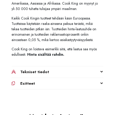
Amerikassa, Aasiassa ja Afrikassa. Cook King on myynyt jo
yli 50 000 tuhatta tulisijaa ympäri maailman.
Kaikki Cook Kingin tuotteet tehdään käsin Euroopassa.
Tuotteissa käytetään raaka-aineena paksua terästä, mikä
takaa tuotteiden pitkän iän. Tuotteiden hinta-laatusuhde on
erinomainen ja tuotteiden reklamaatioprosentti onkin
ainoastaan 0,05 %, mikä kertoo asiakastyytyväisyydestä.
Cook King on loistava esimerkki siitä, että laatua saa myös
edullisesti.
Hinta sisältää rahdin.
Tekniset tiedot
Esitteet