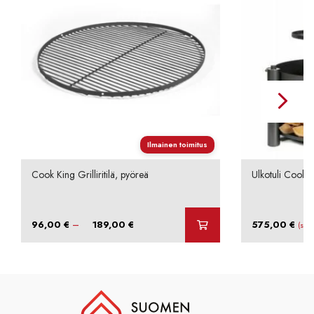
Ilmainen toimitus
Cook King Grilliritilä, pyöreä
Ulkotuli Cook
Hintaluokka:
–
96,00
€
189,00
€
575,00
€
(sis.
96,00 €
-
189,00 €