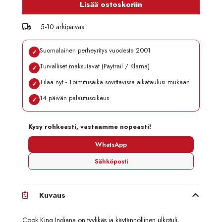
Lisää ostoskoriin
5-10 arkipäivää
Suomalainen perheyritys vuodesta 2001
✓
Turvalliset maksutavat (Paytrail / Klarna)
✓
Tilaa nyt - Toimitusaika sovittavissa aikataulusi mukaan
✓
14 päivän palautusoikeus
✓
Kysy rohkeasti, vastaamme nopeasti!
WhatsApp
Sähköposti
Kuvaus
Cook King Indiana on tyylikäs ja käytännöllinen ulkotuli,