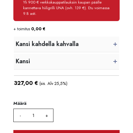
Käsittelymaksu
3,90 €/kk
Yli 900 € verkkokauppatilauksiin kaupan päälle
kannettava hiiligrilli UNA (ovh. 139 €). Etu voimassa
Maksettava yhteensä
373,80 €
9.8 asti.
+ toimitus
0,00
€
Kansi kahdella kahvalla
Kansi
327,00
€
(sis. Alv 25,5%)
Määrä
Määrä