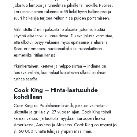
joka tuo lämpöä ja tunnelmaa pihalle tai mökille. Pyöreä,
korkeareunainen rakenne pitää liekit hyvin hallinnassa ja
suuri halkaisija tarjoaa reilusti tilaa puiden polttamiseen.
Valmistettu 2 mm paksusta teräksestä, joten se kestää
käyttöä eikä taivu kuumuudessa. Tukeva jalusta varmistaa,
että ulkotuli pysyy vakaana myös epätasaisella alustalla.
Sopii erinomaisesti nuotiopaikaksi tai ruoanlaittoon
esimerkiksi ritilän kanssa.
Yksinkertainen, kestävä ja helppo siirtää – Indiana on
loistava valinta, kun haluat luotettavan ulkotulen ilman
turhaa säätöä.
Cook King – Hinta-laatusuhde
kohdillaan
Cook King on Puolalainen brändi, joka on valmistanut
ulkotulia ja grillejä yli 27 vuoden ajan. Cook King toimii
kansainvälisesti ja tuotteita myydään Euroopan lisäksi
Amerikassa, Aasiassa ja Afrikassa. Cook King on myynyt jo
yli 50 000 tuhatta tulisijaa ympäri maailman.