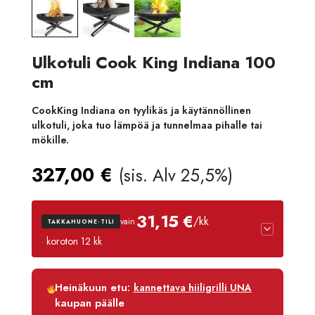
Ulkotuli Cook King Indiana 100
cm
CookKing Indiana on tyylikäs ja käytännöllinen
ulkotuli, joka tuo lämpöä ja tunnelmaa pihalle tai
mökille.
327,00
€
(sis. Alv 25,5%)
31,15 €
/kk
vain
TAKKAHUONE-TILI
· koroton 12 kk
Luottoaika
12 kk
Heinäkuun etu:
kannettava hiiligrilli UNA
Korko
0 %
kaupan päälle