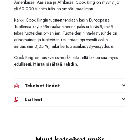
Amerikassa, Aasiassa ja Afrikassa. Cook King on myynyt jo
yli 50 000 tuhatta tulisijaa ympäri maailman.
Kaikki Cook Kingin tuotteet tehdään käsin Euroopassa.
Tuotteissa käytetään raaka-aineena paksua terästä, mikä
takaa tuotteiden pitkän iän. Tuotteiden hinta-laatusuhde on
erinomainen ja tuotteiden reklamaatioprosentti onkin
ainoastaan 0,05 %, mikä kertoo asiakastyytyväisyydestä.
Cook King on loistava esimerkki siitä, että laatua saa myös
edullisesti.
Hinta sisältää rahdin.
Tekniset tiedot
Esitteet
Muut katsoivat myös