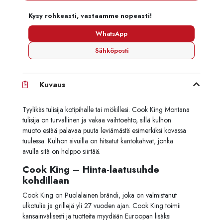
Kysy rohkeasti, vastaamme nopeasti!
WhatsApp
Sähköposti
Kuvaus
Tyylikäs tulisija kotipihalle tai mökillesi. Cook King Montana
tulisija on turvallinen ja vakaa vaihtoehto, sillä kulhon
muoto estää palavaa puuta leviämästä esimerkiksi kovassa
tuulessa. Kulhon sivuilla on hitsatut kantokahvat, jonka
avulla sitä on helppo siirtää.
Cook King – Hinta-laatusuhde
kohdillaan
Cook King on Puolalainen brändi, joka on valmistanut
ulkotulia ja grillejä yli 27 vuoden ajan. Cook King toimii
kansainvälisesti ja tuotteita myydään Euroopan lisäksi