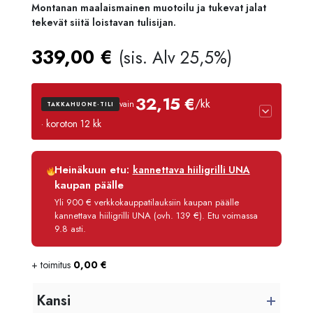
Montanan maalaismainen muotoilu ja tukevat jalat
tekevät siitä loistavan tulisijan.
339,00
€
(sis. Alv 25,5%)
32,15 €
/kk
vain
TAKKAHUONE-TILI
· koroton 12 kk
Luottoaika
12 kk
Heinäkuun etu:
kannettava hiiligrilli UNA
Korko
0 %
kaupan päälle
Käsittelymaksu
3,90 €/kk
Yli 900 € verkkokauppatilauksiin kaupan päälle
kannettava hiiligrilli UNA (ovh. 139 €). Etu voimassa
Maksettava yhteensä
385,80 €
9.8 asti.
+ toimitus
0,00
€
Kansi