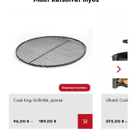
Ilmainen toimitus
Cook King Grilliritilä, pyöreä
Ulkotuli Cook
Hintaluokka:
–
96,00
€
189,00
€
575,00
€
(sis.
96,00 €