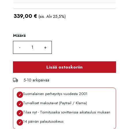
339,00
€
(sis. Alv 25,5%)
Määrä
Määrä
Lisää ostoskoriin
5-10 arkipäivää
Suomalainen perheyritys vuodesta 2001
✓
Turvalliset maksutavat (Paytrail / Klarna)
✓
Tilaa nyt - Toimitusaika sovittavissa aikataulusi mukaan
✓
14 päivän palautusoikeus
✓