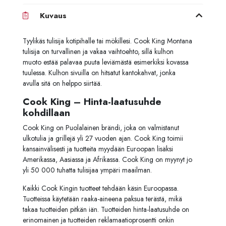
Kuvaus
Tyylikäs tulisija kotipihalle tai mökillesi. Cook King Montana
tulisija on turvallinen ja vakaa vaihtoehto, sillä kulhon
muoto estää palavaa puuta leviämästä esimerkiksi kovassa
tuulessa. Kulhon sivuilla on hitsatut kantokahvat, jonka
avulla sitä on helppo siirtää.
Cook King – Hinta-laatusuhde
kohdillaan
Cook King on Puolalainen brändi, joka on valmistanut
ulkotulia ja grillejä yli 27 vuoden ajan. Cook King toimii
kansainvälisesti ja tuotteita myydään Euroopan lisäksi
Amerikassa, Aasiassa ja Afrikassa. Cook King on myynyt jo
yli 50 000 tuhatta tulisijaa ympäri maailman.
Kaikki Cook Kingin tuotteet tehdään käsin Euroopassa.
Tuotteissa käytetään raaka-aineena paksua terästä, mikä
takaa tuotteiden pitkän iän. Tuotteiden hinta-laatusuhde on
erinomainen ja tuotteiden reklamaatioprosentti onkin