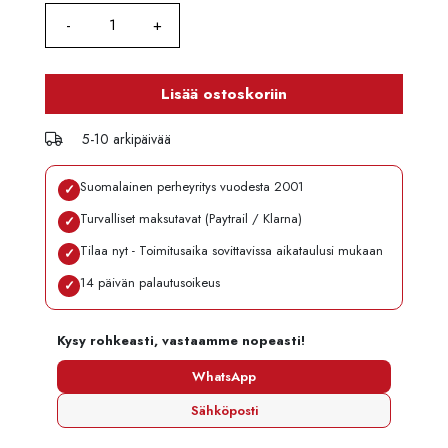
Lisää ostoskoriin
5-10 arkipäivää
Suomalainen perheyritys vuodesta 2001
✓
Turvalliset maksutavat (Paytrail / Klarna)
✓
Tilaa nyt - Toimitusaika sovittavissa aikataulusi mukaan
✓
14 päivän palautusoikeus
✓
Kysy rohkeasti, vastaamme nopeasti!
WhatsApp
Sähköposti