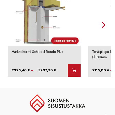
Ilmainen toimitus
Harkkohormi Schiedel Rondo Plus
Teräspiippu Sc
Ø180mm
Hintaluokka:
–
–
2325,40
€
3707,30
€
2115,00
€
2325,40 €
-
3707,30 €