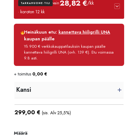
28,82 €
/kk
vain
TAKKAHUONE-TILI
· koroton 12 kk
Luottoaika
12 kk
Heinäkuun etu:
kannettava hiiligrilli UNA
Korko
0 %
kaupan päälle
Käsittelymaksu
3,90 €/kk
Yli 900 € verkkokauppatilauksiin kaupan päälle
kannettava hiiligrilli UNA (ovh. 139 €). Etu voimassa
Maksettava yhteensä
345,80 €
9.8 asti.
+ toimitus
0,00
€
Kansi
299,00
€
(sis. Alv 25,5%)
Määrä
Määrä