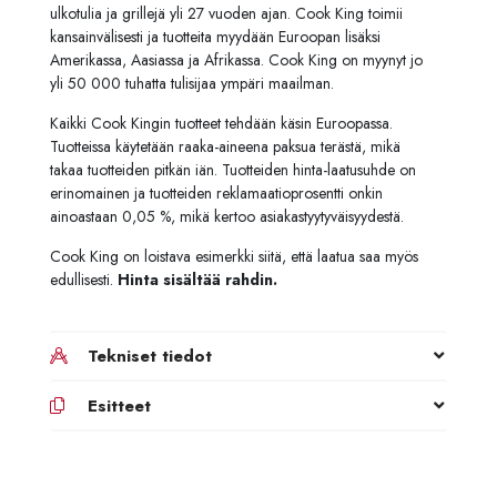
ulkotulia ja grillejä yli 27 vuoden ajan. Cook King toimii
kansainvälisesti ja tuotteita myydään Euroopan lisäksi
Amerikassa, Aasiassa ja Afrikassa. Cook King on myynyt jo
yli 50 000 tuhatta tulisijaa ympäri maailman.
Kaikki Cook Kingin tuotteet tehdään käsin Euroopassa.
Tuotteissa käytetään raaka-aineena paksua terästä, mikä
takaa tuotteiden pitkän iän. Tuotteiden hinta-laatusuhde on
erinomainen ja tuotteiden reklamaatioprosentti onkin
ainoastaan 0,05 %, mikä kertoo asiakastyytyväisyydestä.
Cook King on loistava esimerkki siitä, että laatua saa myös
edullisesti.
Hinta sisältää rahdin.
Tekniset tiedot
Esitteet