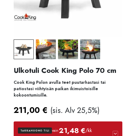
Ulkotuli Cook King Polo 70 cm
Cook King Polon avulla teet puutarhastasi tai
patiostasi viihtyisän paikan ikimuistoisille
kokoontumisille.
211,00
€
(sis. Alv 25,5%)
21,48 €
/kk
vain
TAKKAHUONE-TILI