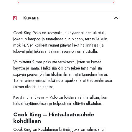
Kuvaus
Cook King Polo on kompakti ja käytännöllinen ulkotuli,
joka tuo lämpöä ja tunnelmaa niin pihaan, terassille kuin
mökille. Sen korkeat reunat pitävät liekit hallinnassa, ja
tukevat jalat takaavat vakaan asennon eri alustoilla.
Valmistettu 2 mm paksusta teräksestä, joten se kestää
käyttöä ja säätä. Halkaisija 60 cm tekee tästä mallista
sopivan pienempiinkin tiloihin ilman, että tunnelma kärsii.
Toimii erinomaisesti sekä nuotiopaikkana että ruoanlaitossa
esimerkiksi ritilän kanssa.
Kevyt mutta tukeva – Polo on loistava valinta silloin, kun
haluat käytännöllisen ja helposti siirreltävän ulkotulen.
Cook King – Hinta-laatusuhde
kohdillaan
Cook King on Puolalainen brändi, joka on valmistanut