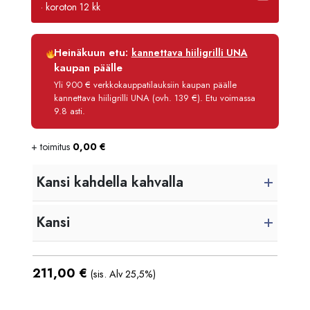
· koroton 12 kk
Luottoaika
12 kk
Heinäkuun etu:
kannettava hiiligrilli UNA
Korko
0 %
kaupan päälle
Käsittelymaksu
3,90 €/kk
Yli 900 € verkkokauppatilauksiin kaupan päälle
kannettava hiiligrilli UNA (ovh. 139 €). Etu voimassa
Maksettava yhteensä
257,80 €
9.8 asti.
+ toimitus
0,00
€
Kansi kahdella kahvalla
Kansi
211,00
€
(sis. Alv 25,5%)