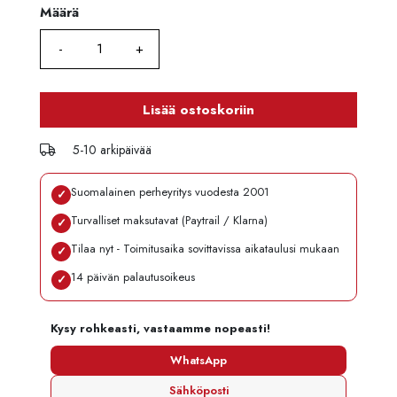
Määrä
Määrä
Lisää ostoskoriin
5-10 arkipäivää
Suomalainen perheyritys vuodesta 2001
✓
Turvalliset maksutavat (Paytrail / Klarna)
✓
Tilaa nyt - Toimitusaika sovittavissa aikataulusi mukaan
✓
14 päivän palautusoikeus
✓
Kysy rohkeasti, vastaamme nopeasti!
WhatsApp
Sähköposti