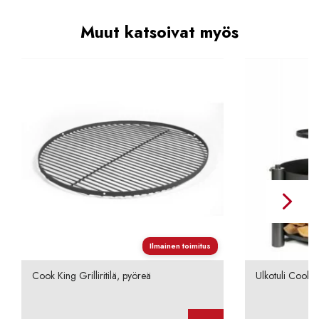
Muut katsoivat myös
Ilmainen toimitus
Cook King Grilliritilä, pyöreä
Ulkotuli Cook