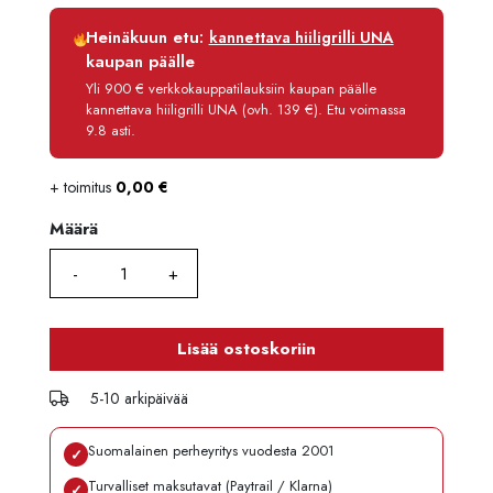
Luottoaika
12 kk
Heinäkuun etu:
kannettava hiiligrilli UNA
Korko
0 %
kaupan päälle
Käsittelymaksu
3,90 €/kk
Yli 900 € verkkokauppatilauksiin kaupan päälle
kannettava hiiligrilli UNA (ovh. 139 €). Etu voimassa
Maksettava yhteensä
250,80 €
9.8 asti.
+ toimitus
0,00
€
Määrä
Määrä
Lisää ostoskoriin
5-10 arkipäivää
Suomalainen perheyritys vuodesta 2001
✓
Turvalliset maksutavat (Paytrail / Klarna)
✓