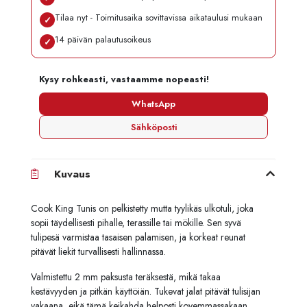
Tilaa nyt - Toimitusaika sovittavissa aikataulusi mukaan
✓
14 päivän palautusoikeus
✓
Kysy rohkeasti, vastaamme nopeasti!
WhatsApp
Sähköposti
Kuvaus
Cook King Tunis on pelkistetty mutta tyylikäs ulkotuli, joka
sopii täydellisesti pihalle, terassille tai mökille. Sen syvä
tulipesä varmistaa tasaisen palamisen, ja korkeat reunat
pitävät liekit turvallisesti hallinnassa.
Valmistettu 2 mm paksusta teräksestä, mikä takaa
kestävyyden ja pitkän käyttöiän. Tukevat jalat pitävät tulisijan
vakaana, eikä tämä keikahda helposti kovemmassakaan