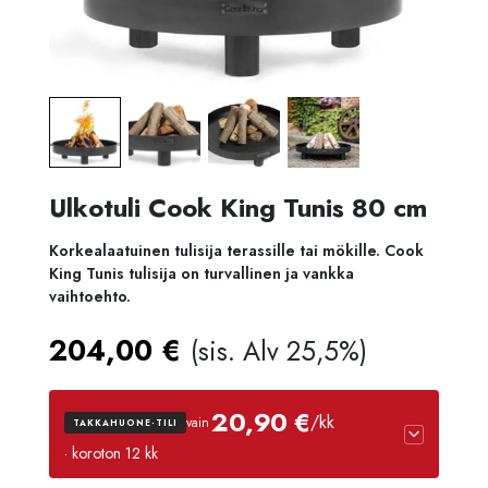
Ulkotuli Cook King Tunis 80 cm
Korkealaatuinen tulisija terassille tai mökille. Cook
King Tunis tulisija on turvallinen ja vankka
vaihtoehto.
204,00
€
(sis. Alv 25,5%)
20,90 €
/kk
vain
TAKKAHUONE-TILI
· koroton 12 kk