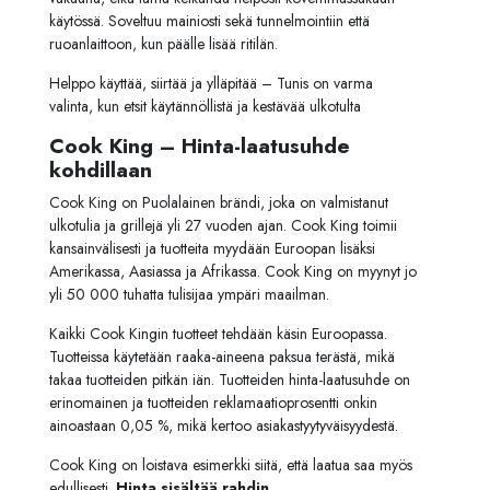
käytössä. Soveltuu mainiosti sekä tunnelmointiin että
ruoanlaittoon, kun päälle lisää ritilän.
Helppo käyttää, siirtää ja ylläpitää – Tunis on varma
valinta, kun etsit käytännöllistä ja kestävää ulkotulta
Cook King – Hinta-laatusuhde
kohdillaan
Cook King on Puolalainen brändi, joka on valmistanut
ulkotulia ja grillejä yli 27 vuoden ajan. Cook King toimii
kansainvälisesti ja tuotteita myydään Euroopan lisäksi
Amerikassa, Aasiassa ja Afrikassa. Cook King on myynyt jo
yli 50 000 tuhatta tulisijaa ympäri maailman.
Kaikki Cook Kingin tuotteet tehdään käsin Euroopassa.
Tuotteissa käytetään raaka-aineena paksua terästä, mikä
takaa tuotteiden pitkän iän. Tuotteiden hinta-laatusuhde on
erinomainen ja tuotteiden reklamaatioprosentti onkin
ainoastaan 0,05 %, mikä kertoo asiakastyytyväisyydestä.
Cook King on loistava esimerkki siitä, että laatua saa myös
edullisesti.
Hinta sisältää rahdin.