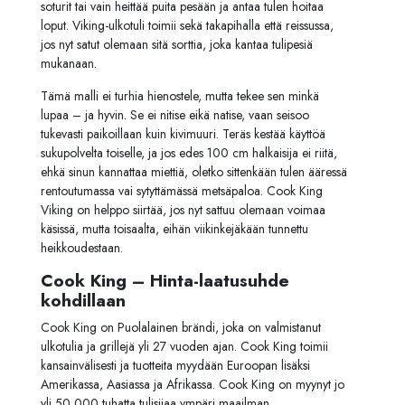
soturit tai vain heittää puita pesään ja antaa tulen hoitaa
loput. Viking-ulkotuli toimii sekä takapihalla että reissussa,
jos nyt satut olemaan sitä sorttia, joka kantaa tulipesiä
mukanaan.
Tämä malli ei turhia hienostele, mutta tekee sen minkä
lupaa – ja hyvin. Se ei nitise eikä natise, vaan seisoo
tukevasti paikoillaan kuin kivimuuri. Teräs kestää käyttöä
sukupolvelta toiselle, ja jos edes 100 cm halkaisija ei riitä,
ehkä sinun kannattaa miettiä, oletko sittenkään tulen ääressä
rentoutumassa vai sytyttämässä metsäpaloa. Cook King
Viking on helppo siirtää, jos nyt sattuu olemaan voimaa
käsissä, mutta toisaalta, eihän viikinkejäkään tunnettu
heikkoudestaan.
Cook King – Hinta-laatusuhde
kohdillaan
Cook King on Puolalainen brändi, joka on valmistanut
ulkotulia ja grillejä yli 27 vuoden ajan. Cook King toimii
kansainvälisesti ja tuotteita myydään Euroopan lisäksi
Amerikassa, Aasiassa ja Afrikassa. Cook King on myynyt jo
yli 50 000 tuhatta tulisijaa ympäri maailman.