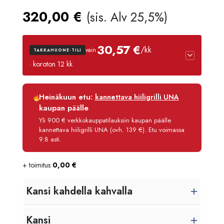
320,00
€
(sis. Alv 25,5%)
30,57 €
/kk
vain
TAKKAHUONE-TILI
· koroton 12 kk
Luottoaika
12 kk
Heinäkuun etu:
kannettava hiiligrilli UNA
Korko
0 %
kaupan päälle
Käsittelymaksu
3,90 €/kk
Yli 900 € verkkokauppatilauksiin kaupan päälle
kannettava hiiligrilli UNA (ovh. 139 €). Etu voimassa
Maksettava yhteensä
366,80 €
9.8 asti.
+ toimitus
0,00
€
Kansi kahdella kahvalla
Kansi