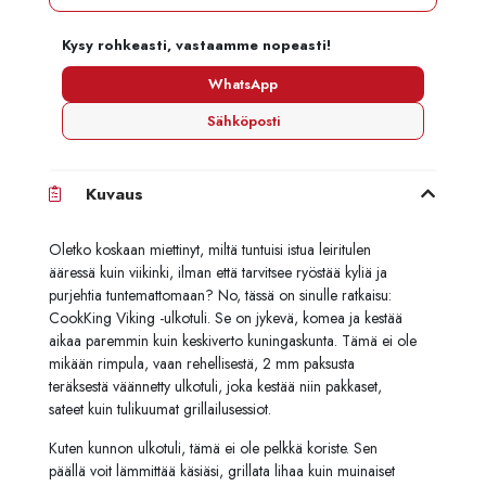
Kysy rohkeasti, vastaamme nopeasti!
WhatsApp
Sähköposti
Kuvaus
Oletko koskaan miettinyt, miltä tuntuisi istua leiritulen
ääressä kuin viikinki, ilman että tarvitsee ryöstää kyliä ja
purjehtia tuntemattomaan? No, tässä on sinulle ratkaisu:
CookKing Viking -ulkotuli. Se on jykevä, komea ja kestää
aikaa paremmin kuin keskiverto kuningaskunta. Tämä ei ole
mikään rimpula, vaan rehellisestä, 2 mm paksusta
teräksestä väännetty ulkotuli, joka kestää niin pakkaset,
sateet kuin tulikuumat grillailusessiot.
Kuten kunnon ulkotuli, tämä ei ole pelkkä koriste. Sen
päällä voit lämmittää käsiäsi, grillata lihaa kuin muinaiset