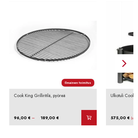
Ilmainen toimitus
Cook King Grilliritilä, pyöreä
Ulkotuli Cook
Hintaluokka:
–
96,00
€
189,00
€
575,00
€
(sis.
96,00 €
-
189,00 €