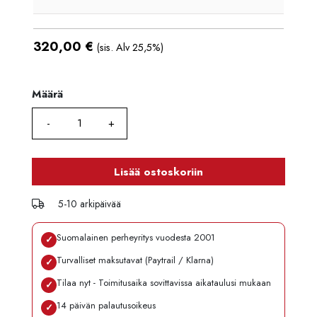
320,00
€
(sis. Alv 25,5%)
Määrä
Määrä
Lisää ostoskoriin
5-10 arkipäivää
Suomalainen perheyritys vuodesta 2001
✓
Turvalliset maksutavat (Paytrail / Klarna)
✓
Tilaa nyt - Toimitusaika sovittavissa aikataulusi mukaan
✓
14 päivän palautusoikeus
✓