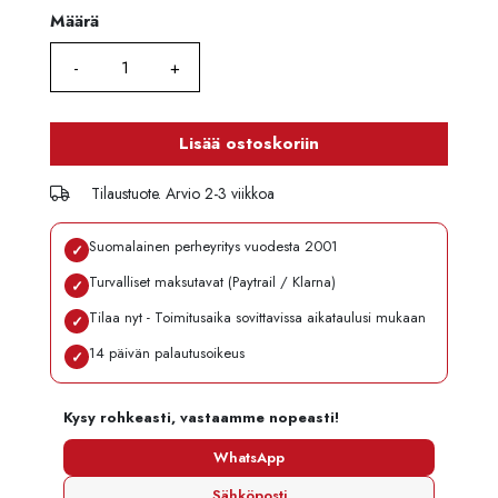
Määrä
Määrä
Lisää ostoskoriin
Tilaustuote. Arvio 2-3 viikkoa
Suomalainen perheyritys vuodesta 2001
✓
Turvalliset maksutavat (Paytrail / Klarna)
✓
Tilaa nyt - Toimitusaika sovittavissa aikataulusi mukaan
✓
14 päivän palautusoikeus
✓
Kysy rohkeasti, vastaamme nopeasti!
WhatsApp
Sähköposti