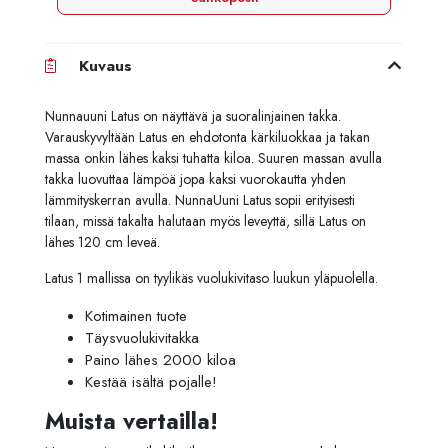
Kuvaus
Nunnauuni Latus on näyttävä ja suoralinjainen takka.
Varauskyvyltään Latus en ehdotonta kärkiluokkaa ja takan
massa onkin lähes kaksi tuhatta kiloa. Suuren massan avulla
takka luovuttaa lämpöä jopa kaksi vuorokautta yhden
lämmityskerran avulla. NunnaUuni Latus sopii erityisesti
tilaan, missä takalta halutaan myös leveyttä, sillä Latus on
lähes 120 cm leveä.
Latus 1 mallissa on tyylikäs vuolukivitaso luukun yläpuolella.
Kotimainen tuote
Täysvuolukivitakka
Paino lähes 2000 kiloa
Kestää isältä pojalle!
Muista vertailla!