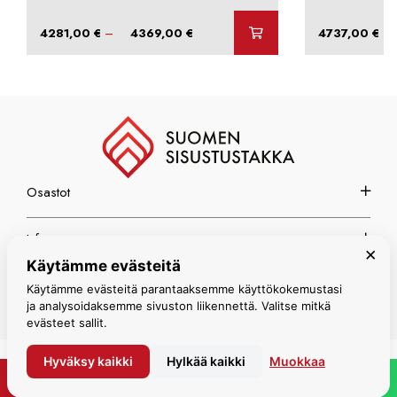
Hintaluokka:
–
–
4281,00
€
4369,00
€
4737,00
€
4281,00 €
-
4369,00 €
Osastot
Info
×
Käytämme evästeitä
Espoon myymälä
Käytämme evästeitä parantaaksemme käyttökokemustasi
ja analysoidaksemme sivuston liikennettä. Valitse mitkä
evästeet sallit.
Hyväksy kaikki
Hylkää kaikki
Muokkaa
© Suomen Sisustustakka 2026
PYYDÄ TARJOUS
WHATSAPP