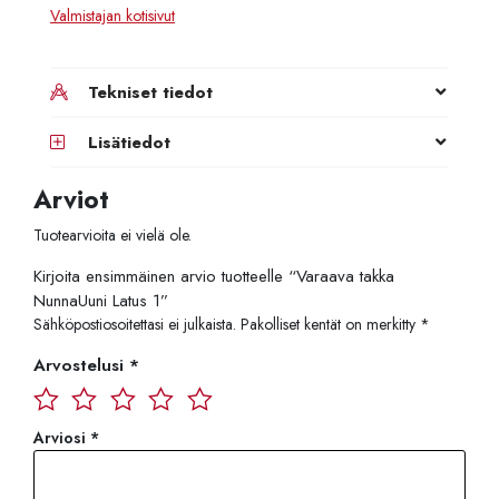
Valmistajan kotisivut
Tekniset tiedot
Lisätiedot
Arviot
Tuotearvioita ei vielä ole.
Kirjoita ensimmäinen arvio tuotteelle “Varaava takka
NunnaUuni Latus 1”
Sähköpostiosoitettasi ei julkaista.
Pakolliset kentät on merkitty
*
Arvostelusi
*
Arviosi
*