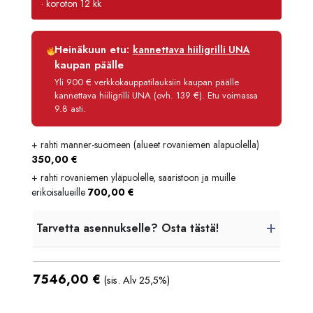
· koroton 12 kk
Luottoaika
12 kk
Heinäkuun etu:
kannettava hiiligrilli UNA
Korko
0 %
kaupan päälle
Käsittelymaksu
3,90 €/kk
Yli 900 € verkkokauppatilauksiin kaupan päälle
kannettava hiiligrilli UNA (ovh. 139 €). Etu voimassa
Maksettava yhteensä
7 592,80 €
9.8 asti.
+ rahti manner-suomeen (alueet rovaniemen alapuolella)
350,00
€
+ rahti rovaniemen yläpuolelle, saaristoon ja muille
erikoisalueille
700,00
€
Tarvetta asennukselle? Osta tästä!
7546,00
€
(sis. Alv 25,5%)