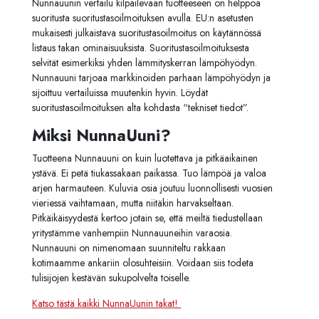
Nunnauunin vertailu kilpailevaan tuotteeseen on helppoa
suoritusta suoritustasoilmoituksen avulla. EU:n asetusten
mukaisesti julkaistava suoritustasoilmoitus on käytännössä
listaus takan ominaisuuksista. Suoritustasoilmoituksesta
selvität esimerkiksi yhden lämmityskerran lämpöhyödyn.
Nunnauuni tarjoaa markkinoiden parhaan lämpöhyödyn ja
sijoittuu vertailuissa muutenkin hyvin. Löydät
suoritustasoilmoituksen alta kohdasta “tekniset tiedot”.
Miksi NunnaUuni?
Tuotteena Nunnauuni on kuin luotettava ja pitkäaikainen
ystävä. Ei petä tiukassakaan paikassa. Tuo lämpöä ja valoa
arjen harmauteen. Kuluvia osia joutuu luonnollisesti vuosien
vieriessä vaihtamaan, mutta niitäkin harvakseltaan.
Pitkäikäisyydestä kertoo jotain se, että meiltä tiedustellaan
yritystämme vanhempiin Nunnauuneihin varaosia.
Nunnauuni on nimenomaan suunniteltu rakkaan
kotimaamme ankariin olosuhteisiin. Voidaan siis todeta
tulisijojen kestävän sukupolvelta toiselle.
Katso tästä kaikki NunnaUunin takat!