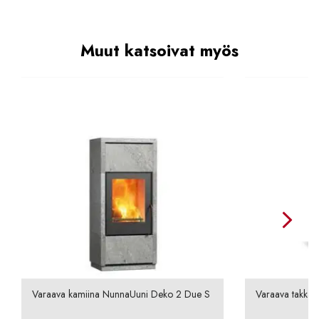
Muut katsoivat myös
Varaava kamiina NunnaUuni Deko 2 Due S
Varaava takka N