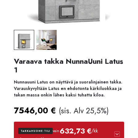
Varaava takka NunnaUuni Latus
1
Nunnauuni Latus on näyttävä ja suoralinjainen takka.
Varauskyvyltään Latus en ehdotonta kärkiluokkaa ja
takan massa onkin lähes kaksi tuhatta kiloa.
7546,00
€
(sis. Alv 25,5%)
632,73 €
/kk
vain
TAKKAHUONE-TILI