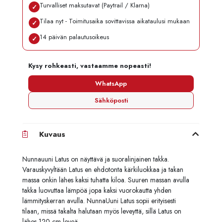
Turvalliset maksutavat (Paytrail / Klarna)
✓
Tilaa nyt - Toimitusaika sovittavissa aikataulusi mukaan
✓
14 päivän palautusoikeus
✓
Kysy rohkeasti, vastaamme nopeasti!
WhatsApp
Sähköposti
Kuvaus
Nunnauuni Latus on näyttävä ja suoralinjainen takka.
Varauskyvyltään Latus en ehdotonta kärkiluokkaa ja takan
massa onkin lähes kaksi tuhatta kiloa. Suuren massan avulla
takka luovuttaa lämpöä jopa kaksi vuorokautta yhden
lämmityskerran avulla. NunnaUuni Latus sopii erityisesti
tilaan, missä takalta halutaan myös leveyttä, sillä Latus on
lähes 120 cm leveä.