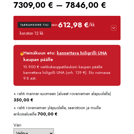
Hintal
–
7309,00
€
7846,00
€
7309,
612,98 €
/kk
vain
TAKKAHUONE-TILI
-
· koroton 12 kk
7846,
Luottoaika
12 kk
Heinäkuun etu:
kannettava hiiligrilli UNA
Korko
0 %
kaupan päälle
Käsittelymaksu
3,90 €/kk
Yli 900 € verkkokauppatilauksiin kaupan päälle
kannettava hiiligrilli UNA (ovh. 139 €). Etu voimassa
Maksettava yhteensä
7 355,80 €
9.8 asti.
+ rahti manner-suomeen (alueet rovaniemen alapuolella)
350,00
€
+ rahti rovaniemen yläpuolelle, saaristoon ja muille
erikoisalueille
700,00
€
Väri