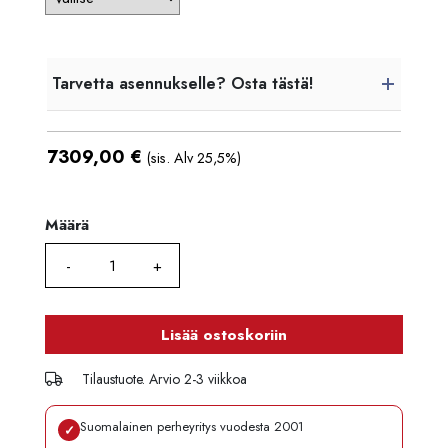
Tarvetta asennukselle? Osta tästä!
7309,00
€
(sis. Alv 25,5%)
Määrä
Määrä
Lisää ostoskoriin
Tilaustuote. Arvio 2-3 viikkoa
Suomalainen perheyritys vuodesta 2001
✓