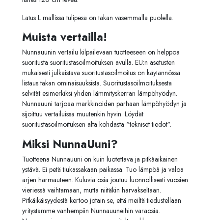
Latus L mallissa tulipesä on takan vasemmalla puolella.
Muista vertailla!
Nunnauunin vertailu kilpailevaan tuotteeseen on helppoa
suoritusta suoritustasoilmoituksen avulla. EU:n asetusten
mukaisesti julkaistava suoritustasoilmoitus on käytännössä
listaus takan ominaisuuksista. Suoritustasoilmoituksesta
selvität esimerkiksi yhden lämmityskerran lämpöhyödyn.
Nunnauuni tarjoaa markkinoiden parhaan lämpöhyödyn ja
sijoittuu vertailuissa muutenkin hyvin. Löydät
suoritustasoilmoituksen alta kohdasta “tekniset tiedot”.
Miksi NunnaUuni?
Tuotteena Nunnauuni on kuin luotettava ja pitkäaikainen
ystävä. Ei petä tiukassakaan paikassa. Tuo lämpöä ja valoa
arjen harmauteen. Kuluvia osia joutuu luonnollisesti vuosien
vieriessä vaihtamaan, mutta niitäkin harvakseltaan.
Pitkäikäisyydestä kertoo jotain se, että meiltä tiedustellaan
yritystämme vanhempiin Nunnauuneihin varaosia.