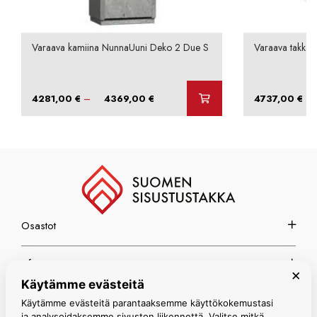
Varaava kamiina NunnaUuni Deko 2 Due S
Varaava takka N
Hintaluokka:
–
–
4281,00
€
4369,00
€
4737,00
€
4281,00 €
-
4369,00 €
Osastot
Info
×
Käytämme evästeitä
Espoon myymälä
Käytämme evästeitä parantaaksemme käyttökokemustasi
ja analysoidaksemme sivuston liikennettä. Valitse mitkä