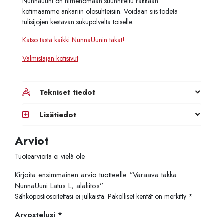
Nunnauuni on nimenomaan suunniteltu rakkaan
kotimaamme ankariin olosuhteisiin. Voidaan siis todeta
tulisijojen kestävän sukupolvelta toiselle.
Katso tästä kaikki NunnaUunin takat!
Valmistajan kotisivut
Tekniset tiedot
Lisätiedot
Arviot
Tuotearvioita ei vielä ole.
Kirjoita ensimmäinen arvio tuotteelle “Varaava takka
NunnaUuni Latus L, alaliitos”
Sähköpostiosoitettasi ei julkaista.
Pakolliset kentät on merkitty
*
Arvostelusi
*