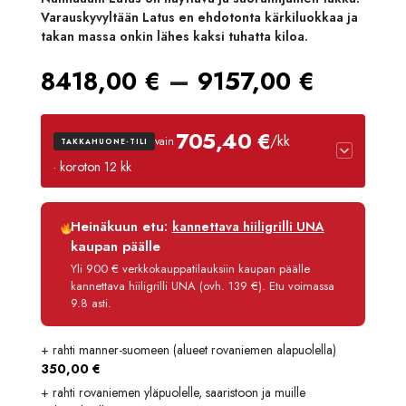
Varauskyvyltään Latus en ehdotonta kärkiluokkaa ja
takan massa onkin lähes kaksi tuhatta kiloa.
Hintal
–
8418,00
€
9157,00
€
8418,
705,40 €
/kk
vain
TAKKAHUONE-TILI
-
· koroton 12 kk
9157,0
Luottoaika
12 kk
Heinäkuun etu:
kannettava hiiligrilli UNA
Korko
0 %
kaupan päälle
Käsittelymaksu
3,90 €/kk
Yli 900 € verkkokauppatilauksiin kaupan päälle
kannettava hiiligrilli UNA (ovh. 139 €). Etu voimassa
Maksettava yhteensä
8 464,80 €
9.8 asti.
+ rahti manner-suomeen (alueet rovaniemen alapuolella)
350,00
€
+ rahti rovaniemen yläpuolelle, saaristoon ja muille