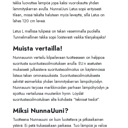
takka luovuttaa lämpöä jopa kaksi vuorokautta yhden
lämmityskerran avulla. NunnaUuni Latus sopii erityisesti
tilaan, missä takalta halutaan myös leveyttä, sillä Latus on
lähes 120 cm leveä.
Latus L mallissa tulipesä on takan vasemmalla puolella.
Tunnelimallinen takka sopii loistavasti vaikka tilanjakajaksi!
Muista vertailla!
Nunnauunin vertailu kilpailevaan tuotteeseen on helppoa
suoritusta suoritustasoilmoituksen avulla. EU:n asetusten
mukaisesti julkaistava suoritustasoilmoitus on käytännössä
listaus takan ominaisuuksista. Suoritustasoilmoituksesta
selvität esimerkiksi yhden lämmityskerran lämpöhyödyn.
Nunnauuni tarjoaa markkinoiden parhaan lämpöhyödyn ja
sijoittuu vertailuissa muutenkin hyvin. Löydät
suoritustasoilmoituksen alta kohdasta “tekniset tiedot”.
Miksi NunnaUuni?
Tuotteena Nunnauuni on kuin luotettava ja pitkäaikainen
ystävä. Ei petä tiukassakaan paikassa. Tuo lämpöä ja valoa