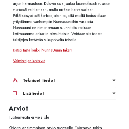
arjen harmauteen. Kuluvia osia joutuu luonnollisesti vuosien
vieriessä vaihtamaan, mutta niitäkin harvakseltaan.
Pitkäikäisyydestä kertoo jotain se, että meiltä tiedustellaan
yritystämme vanhempiin Nunnauuneihin varaosia.
Nunnauuni on nimenomaan suunniteltu rakkaan
kotimaamme ankariin olosuhteisiin. Voidaan siis todeta
tulisijojen kestävän sukupolvelta toiselle.
Katso tästä kaikki NunnaUunin takat!
Valmistajan kotisivut
Tekniset tiedot
Lisätiedot
Arviot
Tuotearvioita ei vielä ole.
Kirjoita ensimmäinen arvio tuotteelle “Varaava takka