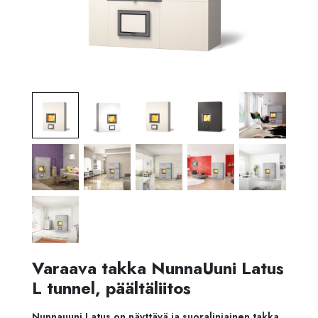
Varaava takka NunnaUuni Latus
L tunnel, päältäliitos
Nunnauuni Latus on näyttävä ja suoralinjainen takka.