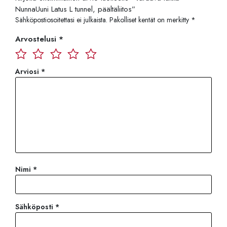
NunnaUuni Latus L tunnel, päältäliitos”
Sähköpostiosoitettasi ei julkaista.
Pakolliset kentät on merkitty
*
Arvostelusi
*
Arviosi
*
Nimi
*
Sähköposti
*