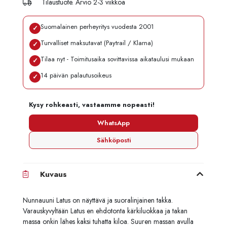
Tilaustuote. Arvio 2-3 viikkoa
Suomalainen perheyritys vuodesta 2001
✓
Turvalliset maksutavat (Paytrail / Klarna)
✓
Tilaa nyt - Toimitusaika sovittavissa aikataulusi mukaan
✓
14 päivän palautusoikeus
✓
Kysy rohkeasti, vastaamme nopeasti!
WhatsApp
Sähköposti
Kuvaus
Nunnauuni Latus on näyttävä ja suoralinjainen takka.
Varauskyvyltään Latus en ehdotonta kärkiluokkaa ja takan
massa onkin lähes kaksi tuhatta kiloa. Suuren massan avulla