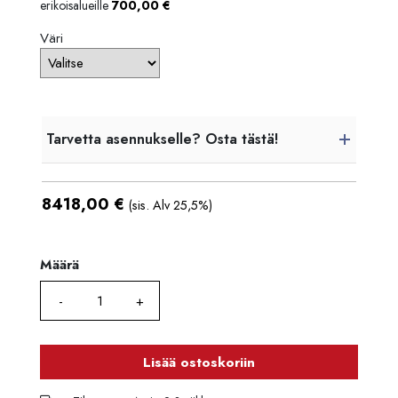
erikoisalueille
700,00
€
Väri
Tarvetta asennukselle? Osta tästä!
8418,00
€
(sis. Alv 25,5%)
Määrä
Määrä
Lisää ostoskoriin