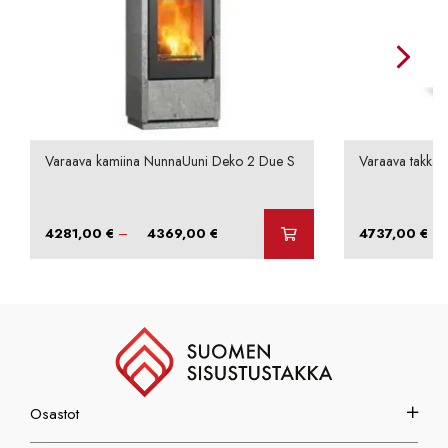
Varaava kamiina NunnaUuni Deko 2 Due S
Varaava takka N
Hintaluokka:
–
–
4281,00
€
4369,00
€
4737,00
€
4281,00 €
-
4369,00 €
Osastot