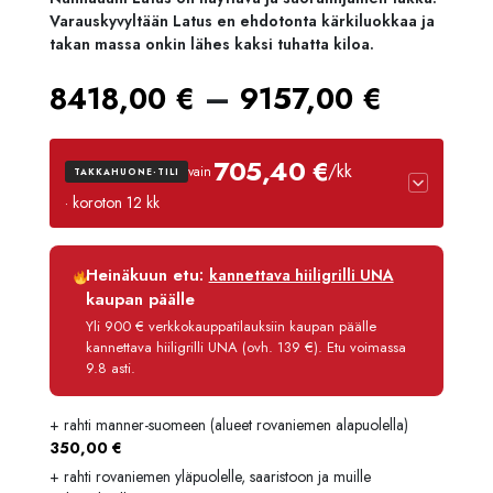
Varauskyvyltään Latus en ehdotonta kärkiluokkaa ja
takan massa onkin lähes kaksi tuhatta kiloa.
Hintal
–
8418,00
€
9157,00
€
8418,
705,40 €
/kk
vain
TAKKAHUONE-TILI
-
· koroton 12 kk
9157,0
Luottoaika
12 kk
Heinäkuun etu:
kannettava hiiligrilli UNA
Korko
0 %
kaupan päälle
Käsittelymaksu
3,90 €/kk
Yli 900 € verkkokauppatilauksiin kaupan päälle
kannettava hiiligrilli UNA (ovh. 139 €). Etu voimassa
Maksettava yhteensä
8 464,80 €
9.8 asti.
+ rahti manner-suomeen (alueet rovaniemen alapuolella)
350,00
€
+ rahti rovaniemen yläpuolelle, saaristoon ja muille