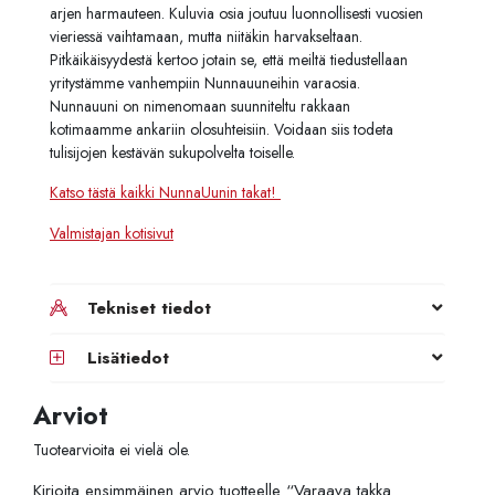
arjen harmauteen. Kuluvia osia joutuu luonnollisesti vuosien
vieriessä vaihtamaan, mutta niitäkin harvakseltaan.
Pitkäikäisyydestä kertoo jotain se, että meiltä tiedustellaan
yritystämme vanhempiin Nunnauuneihin varaosia.
Nunnauuni on nimenomaan suunniteltu rakkaan
kotimaamme ankariin olosuhteisiin. Voidaan siis todeta
tulisijojen kestävän sukupolvelta toiselle.
Katso tästä kaikki NunnaUunin takat!
Valmistajan kotisivut
Tekniset tiedot
Lisätiedot
Arviot
Tuotearvioita ei vielä ole.
Kirjoita ensimmäinen arvio tuotteelle “Varaava takka