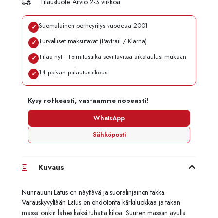
Tilaustuote. Arvio 2-3 viikkoa
Suomalainen perheyritys vuodesta 2001
✓
Turvalliset maksutavat (Paytrail / Klarna)
✓
Tilaa nyt - Toimitusaika sovittavissa aikataulusi mukaan
✓
14 päivän palautusoikeus
✓
Kysy rohkeasti, vastaamme nopeasti!
WhatsApp
Sähköposti
Kuvaus
Nunnauuni Latus on näyttävä ja suoralinjainen takka.
Varauskyvyltään Latus en ehdotonta kärkiluokkaa ja takan
massa onkin lähes kaksi tuhatta kiloa. Suuren massan avulla