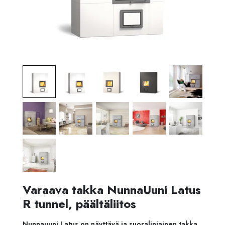
Varaava takka NunnaUuni Latus
R tunnel, päältäliitos
Nunnauuni Latus on näyttävä ja suoralinjainen takka.