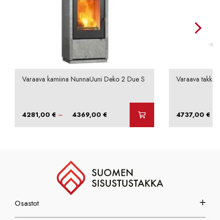
Varaava kamiina NunnaUuni Deko 2 Due S
Varaava takka N
Hintaluokka:
–
–
4281,00
€
4369,00
€
4737,00
€
4281,00 €
-
4369,00 €
Osastot