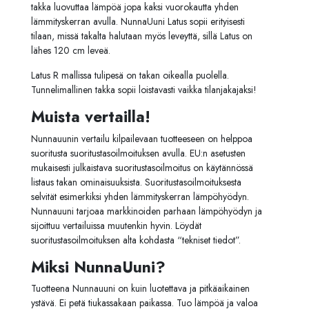
takka luovuttaa lämpöä jopa kaksi vuorokautta yhden
lämmityskerran avulla. NunnaUuni Latus sopii erityisesti
tilaan, missä takalta halutaan myös leveyttä, sillä Latus on
lähes 120 cm leveä.
Latus R mallissa tulipesä on takan oikealla puolella.
Tunnelimallinen takka sopii loistavasti vaikka tilanjakajaksi!
Muista vertailla!
Nunnauunin vertailu kilpailevaan tuotteeseen on helppoa
suoritusta suoritustasoilmoituksen avulla. EU:n asetusten
mukaisesti julkaistava suoritustasoilmoitus on käytännössä
listaus takan ominaisuuksista. Suoritustasoilmoituksesta
selvität esimerkiksi yhden lämmityskerran lämpöhyödyn.
Nunnauuni tarjoaa markkinoiden parhaan lämpöhyödyn ja
sijoittuu vertailuissa muutenkin hyvin. Löydät
suoritustasoilmoituksen alta kohdasta “tekniset tiedot”.
Miksi NunnaUuni?
Tuotteena Nunnauuni on kuin luotettava ja pitkäaikainen
ystävä. Ei petä tiukassakaan paikassa. Tuo lämpöä ja valoa