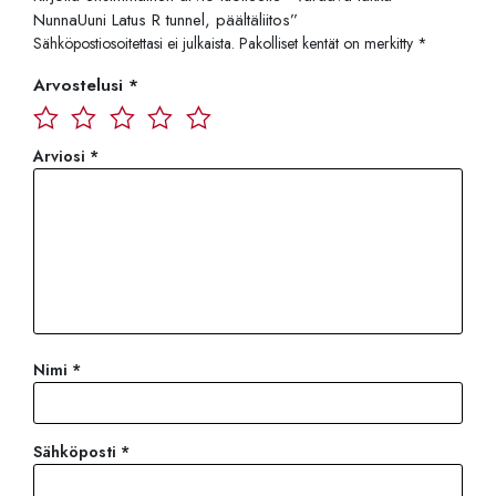
NunnaUuni Latus R tunnel, päältäliitos”
Sähköpostiosoitettasi ei julkaista.
Pakolliset kentät on merkitty
*
Arvostelusi
*
Arviosi
*
Nimi
*
Sähköposti
*