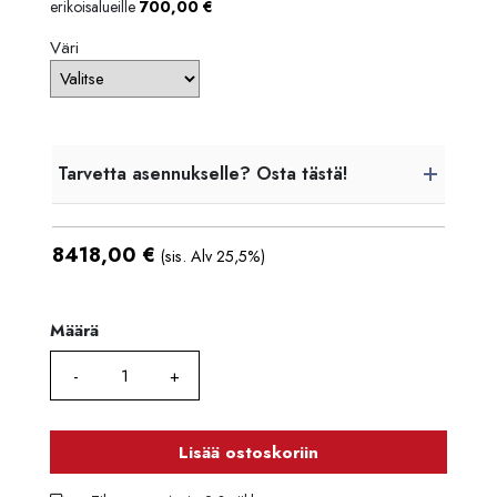
erikoisalueille
700,00
€
Väri
Tarvetta asennukselle? Osta tästä!
8418,00
€
(sis. Alv 25,5%)
Määrä
Määrä
Lisää ostoskoriin