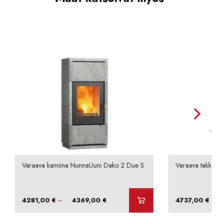
Varaava kamiina NunnaUuni Deko 2 Due S
Varaava takka N
Hintaluokka:
–
–
4281,00
€
4369,00
€
4737,00
€
4281,00 €