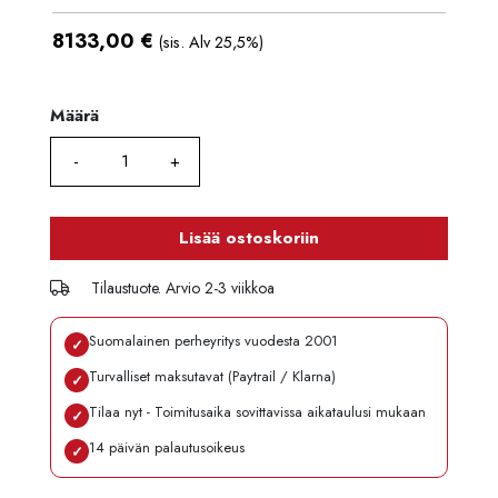
8133,00
€
(sis. Alv 25,5%)
Määrä
Määrä
Lisää ostoskoriin
Tilaustuote. Arvio 2-3 viikkoa
Suomalainen perheyritys vuodesta 2001
✓
Turvalliset maksutavat (Paytrail / Klarna)
✓
Tilaa nyt - Toimitusaika sovittavissa aikataulusi mukaan
✓
14 päivän palautusoikeus
✓