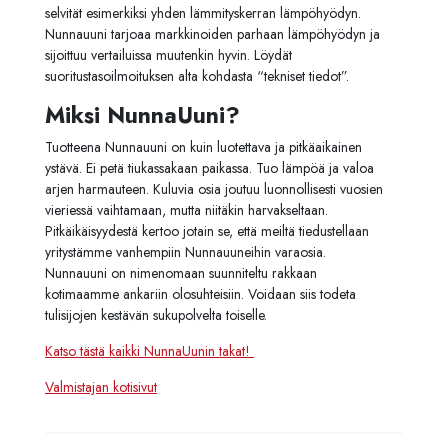
selvität esimerkiksi yhden lämmityskerran lämpöhyödyn.
Nunnauuni tarjoaa markkinoiden parhaan lämpöhyödyn ja
sijoittuu vertailuissa muutenkin hyvin. Löydät
suoritustasoilmoituksen alta kohdasta “tekniset tiedot”.
Miksi NunnaUuni?
Tuotteena Nunnauuni on kuin luotettava ja pitkäaikainen
ystävä. Ei petä tiukassakaan paikassa. Tuo lämpöä ja valoa
arjen harmauteen. Kuluvia osia joutuu luonnollisesti vuosien
vieriessä vaihtamaan, mutta niitäkin harvakseltaan.
Pitkäikäisyydestä kertoo jotain se, että meiltä tiedustellaan
yritystämme vanhempiin Nunnauuneihin varaosia.
Nunnauuni on nimenomaan suunniteltu rakkaan
kotimaamme ankariin olosuhteisiin. Voidaan siis todeta
tulisijojen kestävän sukupolvelta toiselle.
Katso tästä kaikki NunnaUunin takat!
Valmistajan kotisivut