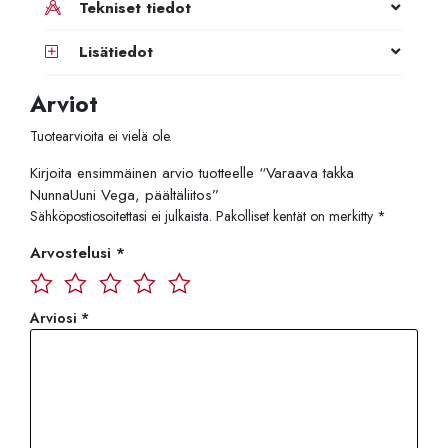
Tekniset tiedot
Lisätiedot
Arviot
Tuotearvioita ei vielä ole.
Kirjoita ensimmäinen arvio tuotteelle “Varaava takka
NunnaUuni Vega, päältäliitos”
Sähköpostiosoitettasi ei julkaista.
Pakolliset kentät on merkitty
*
Arvostelusi
*
Arviosi
*