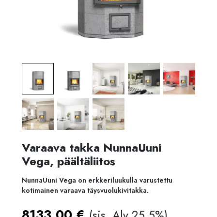
Varaava takka NunnaUuni
Vega, päältäliitos
NunnaUuni Vega on erkkeriluukulla varustettu
kotimainen varaava täysvuolukivitakka.
8133,00
€
(sis. Alv 25,5%)