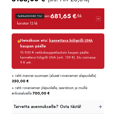
681,65 €
/kk
vain
TAKKAHUONE-TILI
· koroton 12 kk
Luottoaika
12 kk
Heinäkuun etu:
kannettava hiiligrilli UNA
Korko
0 %
kaupan päälle
Käsittelymaksu
3,90 €/kk
Yli 900 € verkkokauppatilauksiin kaupan päälle
kannettava hiiligrilli UNA (ovh. 139 €). Etu voimassa
Maksettava yhteensä
8 179,80 €
9.8 asti.
+ rahti manner-suomeen (alueet rovaniemen alapuolella)
350,00
€
+ rahti rovaniemen yläpuolelle, saaristoon ja muille
erikoisalueille
700,00
€
Tarvetta asennukselle? Osta tästä!