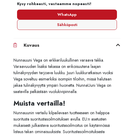
Kysy rohkeasti, vastaamme nopeasti!
WhatsApp
Sähköposti
Kuvaus
Nunnauuni Vega on erkkeriluukullinen varaava takka.
Varaavuuden lisäksi takassa on erikoisuutena laajan
tulinäkyvyyden tarjoava luukku. Juuri luukkuratkaisun vuoksi
Vega soveltuu esimerkiksi isompiin tiloihin, missä halutaan
jakaa tulinäkyvyyttä ympäri huonetta. NunnaUuni Vega on
saatavilla pelkästään vuolukivipinnalla.
Muista vertailla!
Nunnauunin vertailu kilpailevaan tuotteeseen on helppoa
suoritusta suoritustasoilmoituksen avulla. EU:n asetusten
mukaisesti julkaistava suoritustasoilmoitus on käytännössä
listaus takan ominaisuuksista. Suoritustasoilmoituksesta