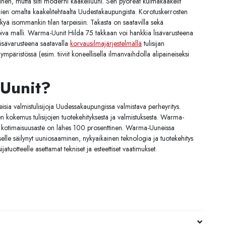
en, mutta silti moderni kaakeliuuni. Sen pyöreät kulmakaakelit
ien omalta kaakelitehtaalta Uudestakaupungista. Korotuskerrosten
kyä isommankin tilan tarpeisiin. Takasta on saatavilla sekä
iva malli. Warma-Uunit Hilda 75 takkaan voi hankkia lisävarusteena
Lisävarusteena saatavalla
korvausilmajärjestelmällä
tulisijan
päristössä (esim. tiiviit koneellisella ilmanvaihdolla alipaineiseksi
Uunit?
ia valmistulisijoja Uudessakaupungissa valmistava perheyritys.
kokemus tulisijojen tuotekehityksestä ja valmistuksesta. Warma-
en kotimaisuusaste on lähes 100 prosenttinen. Warma-Uuneissa
iselle säilynyt uuniosaaminen, nykyaikainen teknologia ja tuotekehitys
jatuotteelle asettamat tekniset ja esteettiset vaatimukset.