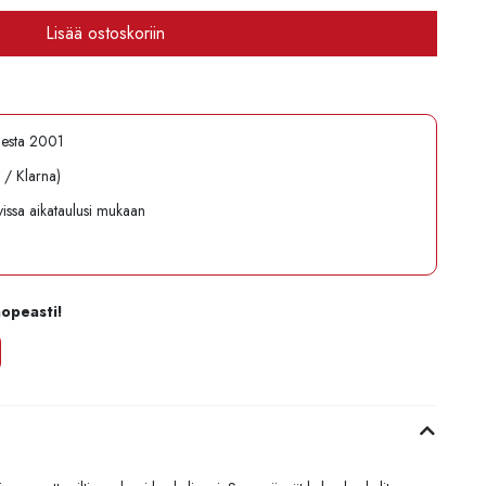
Lisää ostoskoriin
desta 2001
l / Klarna)
avissa aikataulusi mukaan
nopeasti!