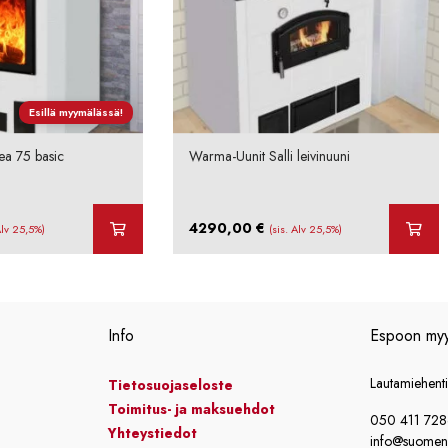
Esillä myymälässä!
ea 75 basic
Warma-Uunit Salli leivinuuni
4290,00
€
Alv 25,5%)
(sis. Alv 25,5%)
Info
Espoon my
Lautamiehent
Tietosuojaseloste
Toimitus- ja maksuehdot
050 411 72
Yhteystiedot
info@suomensi