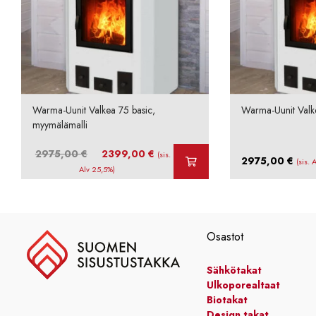
Warma-Uunit Valkea 75 basic,
Warma-Uunit Valk
myymälämalli
Alkuperäinen
Nykyinen
2975,00
€
2399,00
€
(sis.
2975,00
€
(sis. 
hinta
hinta
Alv 25,5%)
oli:
on:
2975,00 €.
2399,00 €.
Osastot
Sähkötakat
Ulkoporealtaat
Biotakat
Design takat