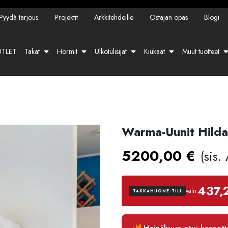
Pyydä tarjous
Projektit
Arkkitehdeille
Ostajan opas
Blogi
TLET
Takat
Hormit
Ulkotulisijat
Kiukaat
Muut tuotteet
Warma-Uunit Hilda
5200,00
€
(sis.
437,
vain
TAKKAHUONE-TILI
Luottoaika