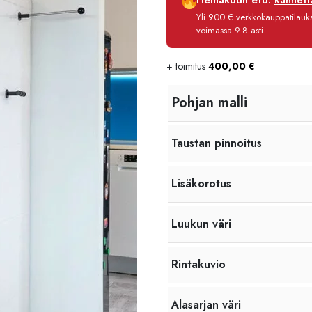
Heinäkuun etu:
kannetta
Korko
Yli 900 € verkkokauppatilauksi
Käsittelymaksu
voimassa 9.8 asti.
Maksettava yhteensä
+ toimitus
400,00
€
Pohjan malli
Taustan pinnoitus
Lisäkorotus
Luukun väri
Rintakuvio
Alasarjan väri