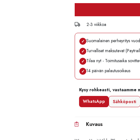
2-3 viikkoa
Suomalainen perheyritys vuo
✓
Turvalliset maksutavat (Paytrai
✓
Tilaa nyt - Toimitusaika sovitt
✓
14 päivän palautusoikeus
✓
Kysy rohkeasti, vastaamme 
WhatsApp
Sähköposti
Kuvaus