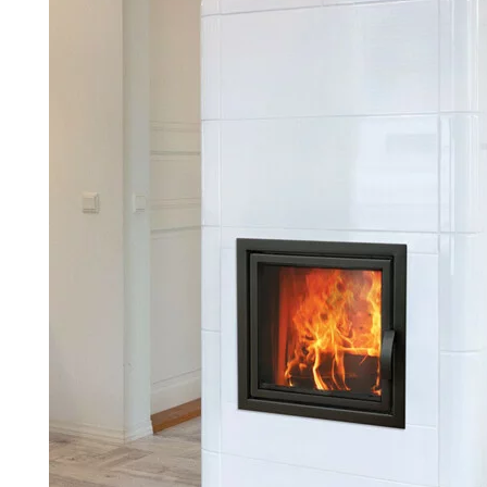
Palvelut
Kampanjat
Yhteystiedot
Pyydä tarjous
Projektit
Arkkitehdeille
Ostajan opas
Blogi
Yrityksemme
FAQ
Tulisija