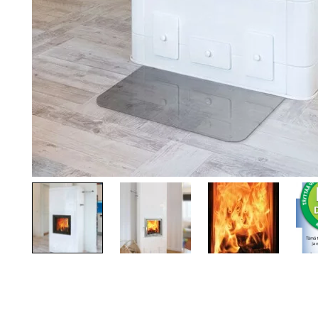
TOTO
Kylpyhuonekalusteet