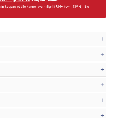
kaupan päälle
va hiiligrilli UNA
0 %
in kaupan päälle kannettava hiiligrilli UNA (ovh. 139 €). Etu
3,90 €/kk
5 246,80 €