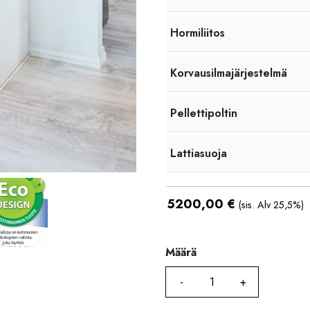
Hormiliitos
Korvausilmajärjestelmä
Pellettipoltin
Lattiasuoja
5200,00
€
(sis. Alv 25,5%)
Määrä
Määrä