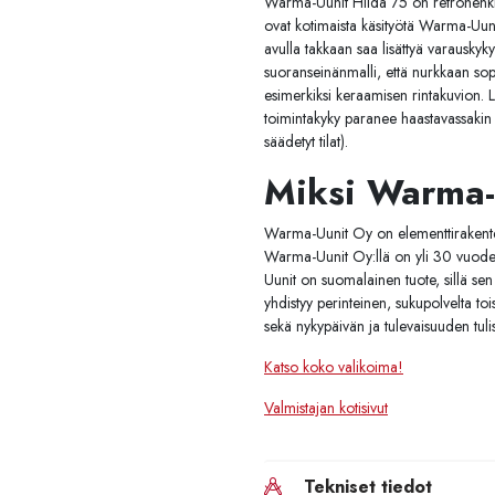
Warma-Uunit Hilda 75 on retrohenkin
ovat kotimaista käsityötä Warma-Uun
avulla takkaan saa lisättyä varauskyky
suoranseinänmalli, että nurkkaan sop
esimerkiksi keraamisen rintakuvion. 
toimintakyky paranee haastavassakin ym
säädetyt tilat).
Miksi Warma-
Warma-Uunit Oy on elementtirakenteis
Warma-Uunit Oy:llä on yli 30 vuoden 
Uunit on suomalainen tuote, sillä s
yhdistyy perinteinen, sukupolvelta to
sekä nykypäivän ja tulevaisuuden tulisi
Katso koko valikoima!
Valmistajan kotisivut
Tekniset tiedot