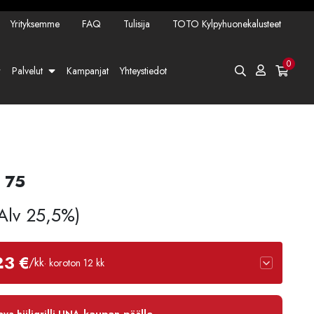
Yrityksemme
FAQ
Tulisija
TOTO Kylpyhuonekalusteet
0
Palvelut
Kampanjat
Yhteystiedot
 75
 Alv 25,5%)
23 €
/kk
· koroton 12 kk
12 kk