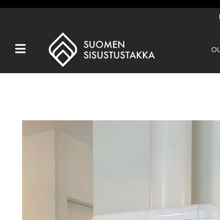
OU
Kaikki tuotteet
Tuotemerkit
OUTLET
Takat
Hormit
Ulkotulisijat
Kiukaat
Muut tuotteet