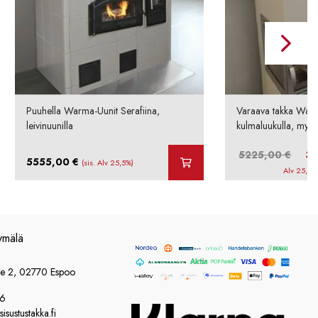
Puuhella Warma-Uunit Serafiina,
Varaava takka Warm
leivinuunilla
kulmaluukulla, myym
Alkup
5225,00
€
3
5555,00
€
(sis. Alv 25,5%)
hinta
Alv 25,5%
oli:
5225,
ymälä
ie 2, 02770 Espoo
86
sustustakka.fi