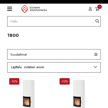
0
1800
Suodattimet
-10%
-10%