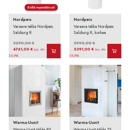
Esillä myymälässä!
Nordpeis
Nordpeis
Varaava takka Nordpeis
Varaava takka Nordpeis
Salzburg R
Salzburg R, korkea
5290,00
€
5990,00
€
Alkuperäinen
Nykyinen
Alkuperäinen
Nykyinen
4761,00
€
5391,00
€
(sis. Alv
(sis. Alv
hinta
hinta
hinta
hinta
25,5%)
25,5%)
oli:
on:
oli:
on:
5290,00 €.
4761,00 €.
5990,00 €.
5391,00 €.
Warma-Uunit
Warma-Uunit
Warma-Uunit Hilda 85
Warma-Uunit Hilda 75