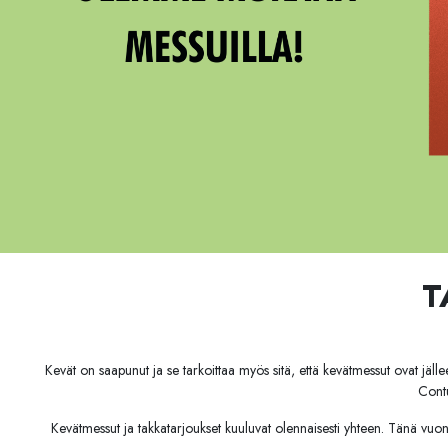
Palvelut
Kampanjat
Yhteystiedot
Pyydä tarjous
Projektit
Arkkitehdeille
Ostajan opas
T
Blogi
Yrityksemme
Kevät on saapunut ja se tarkoittaa myös sitä, että kevätmessut ovat jäll
Contu
FAQ
Kevätmessut ja takkatarjoukset kuuluvat olennaisesti yhteen. Tänä vuo
Tulisija