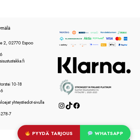
ymälä
ie 2, 02770 Espoo
86
sustustakka.fi
orstai 10-18
16
oajat yhteystiedot-sivulla
Instagram
TikTok
Facebook
4278-7
PYYDÄ TARJOUS
WHATSAPP