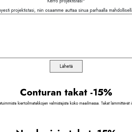
Kerro projektistasi
*
hyesti projektistasi, niin osaamme auttaa sinua parhaalla mahdollisella
Lähetä
Conturan takat -15%
uimmista kiertoilmatakkojen valmistajista koko maailmassa. Takat lämmittävät i