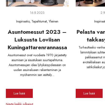
2.
16.8.2023
Inspiraa
Inspiraatio, Tapahtumat, Yleinen
Pelasta va
Asuntomessut 2023 –
takkas
Luksusta Loviisan
Kuningattarenrannassa
Turhauttaako vanha
lämmityksen suhte
Asuntomessut ovat vuodesta 1970 järjestetty
pakkasaamut mö
asumisen ja sisustuksen suurtapahtuma.
avotakkakaan au
Asuntomessujen idea lyhykäisyydessään on
sähkölaskut j
uuden asuinalueen rakentaminen ja
myöhemmin sen esittely…
Lue lisää
Lue lisää
Näytä kaikki julkaisut