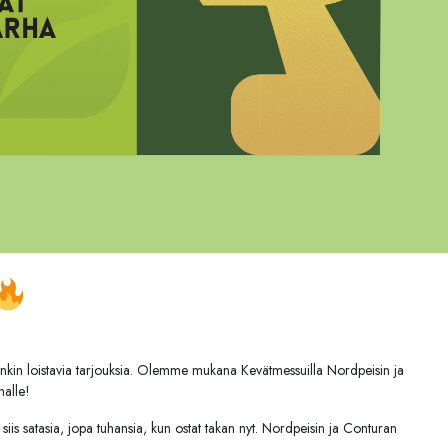
ietenkin loistavia tarjouksia. Olemme mukana Kevätmessuilla Nordpeisin ja
halle!
is satasia, jopa tuhansia, kun ostat takan nyt. Nordpeisin ja Conturan