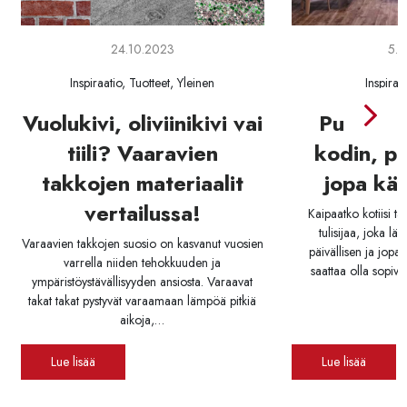
24.10.2023
5.2
Inspiraatio, Tuotteet, Yleinen
Inspiraa
Vuolukivi, oliviinikivi vai
Puuhella
tiili? Vaaravien
kodin, pä
takkojen materiaalit
jopa kä
vertailussa!
Kaipaatko kotiisi t
tulisijaa, joka l
Varaavien takkojen suosio on kasvanut vuosien
päivällisen ja jopa
varrella niiden tehokkuuden ja
saattaa olla sopiva 
ympäristöystävällisyyden ansiosta. Varaavat
takat takat pystyvät varaamaan lämpöä pitkiä
aikoja,…
Lue lisää
Lue lisää