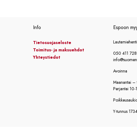
Info
Espoon my
Lautamiehent
Tietosuojaseloste
Toimitus- ja maksuehdot
050 411 72
Yhteystiedot
info@suomensi
Avoinna
Maanantai – t
Perjantai 10-
Poikkeusaukiol
Y-tunnus 173