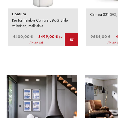
Contura
Camina S21 GO, 
Kiertoilmatakka Contura 596G Style
valkoinen, mallitakka
Alkuperäinen
Nykyinen
Alku
4400,00
€
3499,00
€
9684,00
€
(sis.
hinta
hinta
hint
Alv 25,5%)
Alv 25,
oli:
on:
oli:
4400,00 €.
3499,00 €.
968