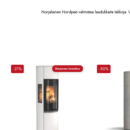
Norjalainen Nordpeis valmistaa laadukkaita takkoja. Val
-21%
-50%
Ilmainen toimitus