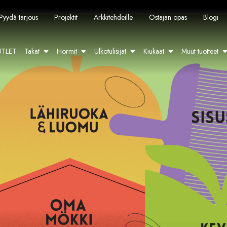
Pyydä tarjous
Projektit
Arkkitehdeille
Ostajan opas
Blogi
TLET
Takat
Hormit
Ulkotulisijat
Kiukaat
Muut tuotteet