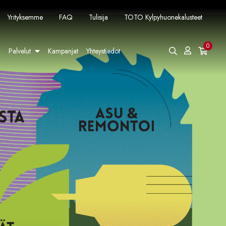
Yrityksemme
FAQ
Tulisija
TOTO Kylpyhuonekalusteet
0
Palvelut
Kampanjat
Yhteystiedot