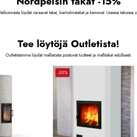
Nordpeisin takat -15%
ikoimasta löydät varaavat takat, kiertoilmatakat ja kamiinat. Useissa takoissa on
Tee löytöjä Outletista!
Outletistamme löydät mallistosta poistuvat tuotteet ja mallitakat edullisesti.
-20%