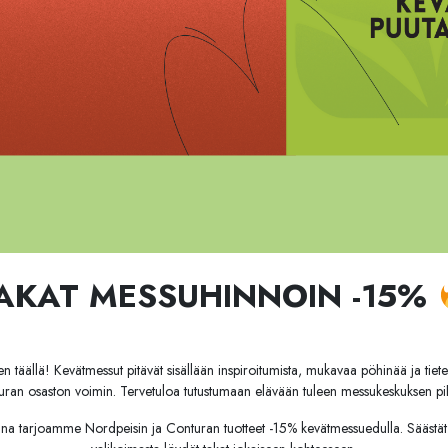
AKAT MESSUHINNOIN -15%
een täällä! Kevätmessut pitävät sisällään inspiroitumista, mukavaa pöhinää ja t
ran osaston voimin. Tervetuloa tutustumaan elävään tuleen messukeskuksen pi
nna tarjoamme Nordpeisin ja Conturan tuotteet -15% kevätmessuedulla. Säästät si