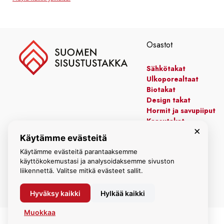
Osastot
Sähkötakat
Ulkoporealtaat
Biotakat
Design takat
Hormit ja savupiiput
Kaasutakat
×
Kiertoilmatakat
Käytämme evästeitä
Leivinuunit
Käytämme evästeitä parantaaksemme
Manttelitakat
käyttökokemustasi ja analysoidaksemme sivuston
liikennettä. Valitse mitkä evästeet sallit.
Hyväksy kaikki
Hylkää kaikki
Muokkaa