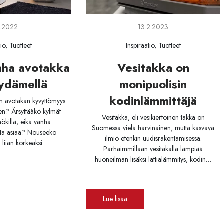
9.2022
13.2.2023
tio, Tuotteet
Inspiraatio, Tuotteet
nha avotakka
Vesitakka on
ydämellä
monipuolisin
kodinlämmittäjä
n avotakan kyvyttömyys
en? Ärsyttääkö kylmät
Vesitakka, eli vesikiertoinen takka on
killä, eikä vanha
Suomessa vielä harvinainen, mutta kasvava
ta asiaa? Nouseeko
ilmiö etenkin uudisrakentamisessa.
o liian korkeaksi…
Parhaimmillaan vesitakalla lämpiää
huoneilman lisäksi lattialämmitys, kodin…
Lue lisää