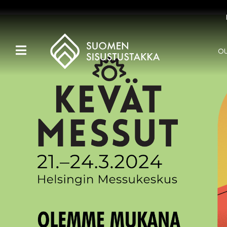
OU
Kaikki tuotteet
Tuotemerkit
OUTLET
Takat
Hormit
Ulkotulisijat
Kiukaat
Muut tuotteet