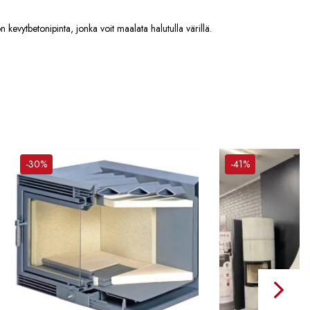
 kevytbetonipinta, jonka voit maalata halutulla värillä.
-30%
-41%