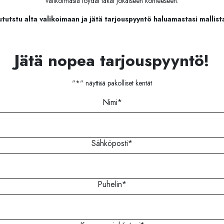
valikoimasta löydät takat jokaiseen kohteeseen.
ututstu alta valikoimaan ja jätä tarjouspyyntö haluamastasi mallist
Jätä nopea tarjouspyyntö!
"
*
" näyttää pakolliset kentät
Nimi
*
Sähköposti
*
Puhelin
*