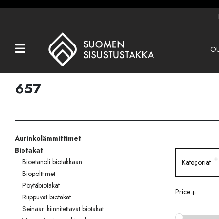
OU
Kaikki tuotteet
Tuotemerkit
657
OUTLET
Takat
Aurinkolämmittimet
Hormit
Biotakat
Ulkotulisijat
Bioetanoli biotakkaan
Kategoriat
Biopolttimet
Kiukaat
Pöytäbiotakat
Price
Riippuvat biotakat
Muut tuotteet
Seinään kiinnitettävät biotakat