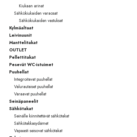
Kiukaan arinat
Sähkökiukaiden varaosat
Sähkökiukaiden vastukset
Kylmäaltaat
Leivinuunit
Manttelitakat
OUTLET
Pellettitakat
Pesevät WC-istuimet
Puuhellat
Integroitavat puuhellat
Valurautaiset puuhellat
Varaavat puuhellat
Seinäpaneelit
Sähkötakat
Seinälle kiinnitettävät sähkötakat
Sähkötakkasydämet
Vapaasti seisovat sähkötakat