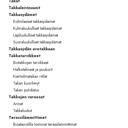
Takat
Takkaleivinuunit
Takkasydämet
Kolmilasiset takkasydämet
Kulmaluukulliset takkasydämet
Läpiluukulliset takkasydämet
Suoraluukulliset takkasydämet
Takkasydän avotakkaan
Takkatarvikkeet
Biotakkojen tarvikkeet
Halkotelineet ja puukorit
Kiertoilmatakan ritilät
Takan kuorilevyt
Takan puhdistus
Takkojen varaosat
Arinat
Takkaluukut
Terassilämmittimet
Bioetanolilla toimivat terassilämmittimet