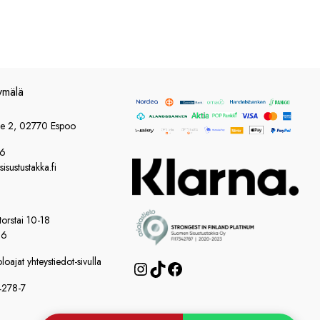
ymälä
ie 2, 02770 Espoo
86
sustustakka.fi
orstai 10-18
16
oajat yhteystiedot-sivulla
Instagram
TikTok
Facebook
4278-7