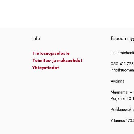
Info
Espoon my
Lautamiehent
Tietosuojaseloste
Toimitus- ja maksuehdot
050 411 72
Yhteystiedot
info@suomensi
Avoinna
Maanantai – t
Perjantai 10-
Poikkeusaukiol
Y-tunnus 173