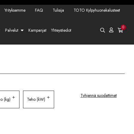
Yrityksemme
FAQ
Tulisija
TOTO Kylpyhuonekalusteet
0
Palvelut
Kampanjat
Yhteystiedot
Tyhjennä suodattimet
o (kg)
Teho (kW)