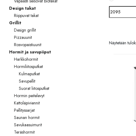
Vapaasti seisovat biotakat
Palvelut
Design takat
Riippuvat takat
Kampanjat
Grillit
Yhteystiedot
Design grillit
Pizzauunit
Pyydä tarjous
Näytetään tuloks
Rosvopaistiuunit
Hormit ja savupiiput
Projektit
Harkkohormit
Hormiliitosputket
Arkkitehdeille
Kulmaputket
Savupellit
Ostajan opas
Suorat liitosputket
Blogi
Hormin peitelevyt
Kattoläpiviennit
Yrityksemme
Pellityssarjat
Saunan hormit
FAQ
Savukaasuimurit
Teräshormit
Tulisija