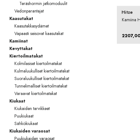
Teräshormin jatkomoduulit
TOTO
Vedonparantajat
Hitze
Kaasutakat
Kylpyhuonekalusteet
Kamiina H
Kaasutakkasydämet
Vapaasti seisovat kaasutakat
2207,0
Kamiinat
Kevyttakat
Kiertoilmatakat
Kolmilasiset kiertoilmatakat
Kulmaluukulliset kiertoilmatakat
Suoraluukulliset kiertoilmatakat
Tunnelimalliset kiertoilmatakat
Varaavat kiertoilmatakat
Kiukaat
Kiukaiden tarvikkeet
Puukiukaat
Sähkökiukaat
Kiukaiden varaosat
Puukiukaiden varaosat