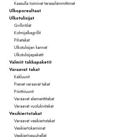
Kaasulla toimivat terassilämmittimet
Ulkoporealtaat
Ulkotulisijat
Grilliritilät
Kolmijalkagrillit
Pihatakat
Ulkotulisijan kannet
Ulkotulisijapaketit
Valmiit takkapaketit
Varaavat takat
Kakluunit
Pienet varaavat takat
Pönttöuunit
Varaavat elementtitakat
Varaavat vuolukivitakat
Vesikiertotakat
Varaavat vesikiertotakat
Vesikiertokamiinat
Vesikiertopuuhellat