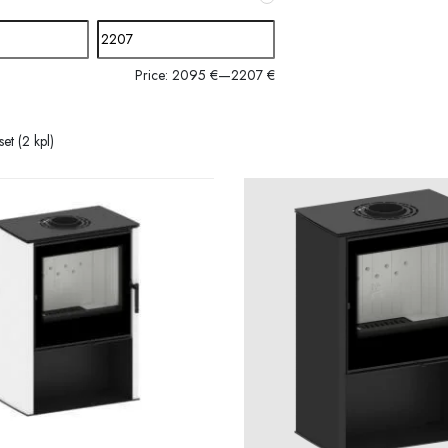
Price:
2095 €
—
2207 €
et (2 kpl)