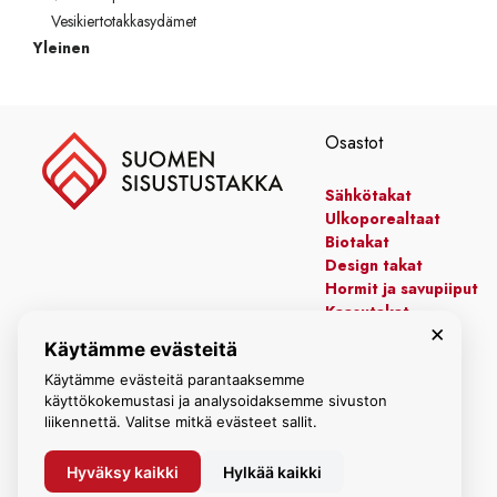
Vesikiertotakkasydämet
Yleinen
Osastot
Sähkötakat
Ulkoporealtaat
Biotakat
Design takat
Hormit ja savupiiput
Kaasutakat
×
Kiertoilmatakat
Käytämme evästeitä
Leivinuunit
Käytämme evästeitä parantaaksemme
Manttelitakat
käyttökokemustasi ja analysoidaksemme sivuston
liikennettä. Valitse mitkä evästeet sallit.
Hyväksy kaikki
Hylkää kaikki