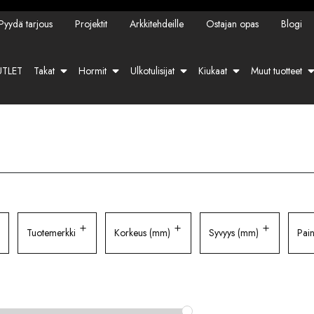
Pyydä tarjous
Projektit
Arkkitehdeille
Ostajan opas
Blogi
TLET
Takat
Hormit
Ulkotulisijat
Kiukaat
Muut tuotteet
Tuotemerkki
Korkeus (mm)
Syvyys (mm)
Pain