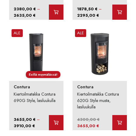
–
–
2380,00
€
1878,50
€
Hintaluokka:
Hintaluokka:
2635,00
€
2295,00
€
2380,00 €
1878,50 €
-
-
ALE
ALE
2635,00 €
2295,00 €
Esillä myymälässä!
Contura
Contura
Kiertoilmatakka Contura
Kiertoilmatakka Contura
690G Style, lasiluukulla
620G Style musta,
lasiluukulla
–
3655,00
€
4300,00
€
Hintaluokka:
Alkuperäinen
Nykyinen
3910,00
€
3655,00
€
3655,00 €
hinta
hinta