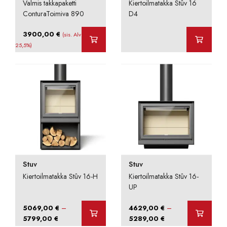
Valmis takkapaketti
Kiertoilmatakka Stûv 16
ConturaToimiva 890
D4
3900,00
€
(sis. Alv
25,5%)
Stuv
Stuv
Kiertoilmatakka Stûv 16-H
Kiertoilmatakka Stûv 16-
UP
–
–
5069,00
€
4629,00
€
Hintaluokka:
Hintaluokka:
5799,00
€
5289,00
€