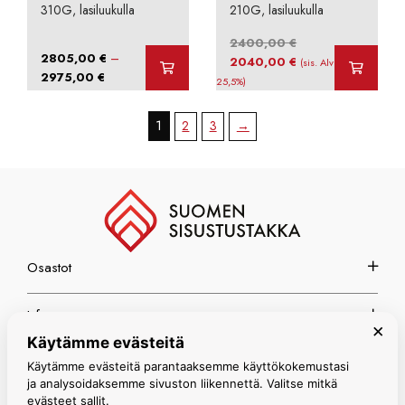
310G, lasiluukulla
210G, lasiluukulla
2400,00
€
–
2805,00
€
Alkuperäinen
Nykyinen
2040,00
€
(sis. Alv
Hintaluokka:
2975,00
€
hinta
hinta
25,5%)
2805,00 €
oli:
on:
-
2400,00 €.
2040,00 €.
1
2
3
→
2975,00 €
Osastot
Info
×
Käytämme evästeitä
Espoon myymälä
Käytämme evästeitä parantaaksemme käyttökokemustasi
ja analysoidaksemme sivuston liikennettä. Valitse mitkä
evästeet sallit.