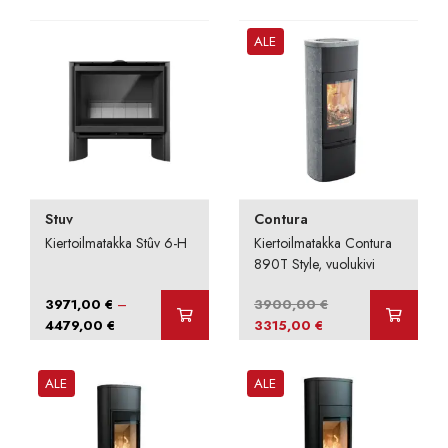
5069,00 €
4629,00 €
-
-
ALE
5799,00 €
5289,00 €
Stuv
Contura
Kiertoilmatakka Stûv 6-H
Kiertoilmatakka Contura
890T Style, vuolukivi
–
3971,00
€
3900,00
€
Hintaluokka:
Alkuperäinen
Nykyinen
4479,00
€
3315,00
€
3971,00 €
hinta
hinta
-
oli:
on:
ALE
ALE
4479,00 €
3900,00 €.
3315,00 €.