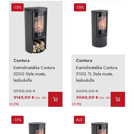
-
oli:
on:
-15%
-15%
3910,00 €
4300,00 €.
3655,00 €.
Contura
Contura
Kiertoilmatakka Contura
Kiertoilmatakka Contura
520G Style musta,
510G TL Style musta,
lasiluukulla
lasiluukulla
3700,00
€
3600,00
€
Alkuperäinen
Nykyinen
Alkuperäinen
Nykyinen
3145,00
€
3060,00
€
(sis. Alv
(sis. Alv
hinta
hinta
hinta
hinta
25,5%)
25,5%)
oli:
on:
oli:
on:
3700,00 €.
3145,00 €.
3600,00 €.
3060,00 €.
-15%
ALE