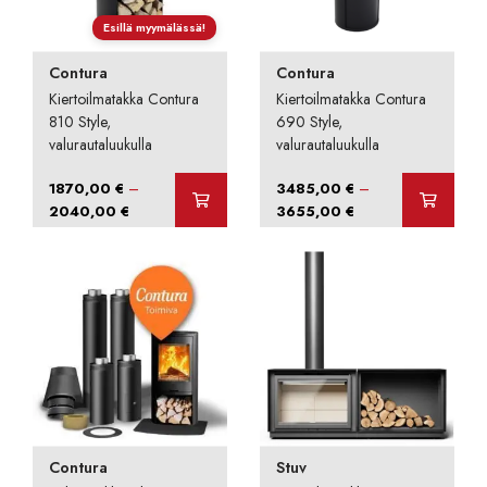
Esillä myymälässä!
Contura
Contura
Kiertoilmatakka Contura
Kiertoilmatakka Contura
810 Style,
690 Style,
valurautaluukulla
valurautaluukulla
–
–
1870,00
€
3485,00
€
Hintaluokka:
Hintaluokka:
2040,00
€
3655,00
€
1870,00 €
3485,00 €
-
-
2040,00 €
3655,00 €
Contura
Stuv