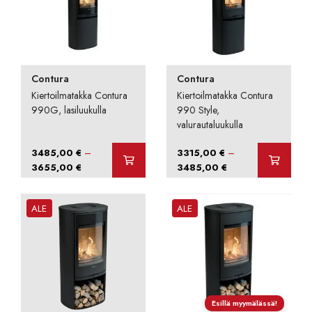
Contura
Contura
Kiertoilmatakka Contura
Kiertoilmatakka Contura
990G, lasiluukulla
990 Style,
valurautaluukulla
–
–
3485,00
€
3315,00
€
Hintaluokka:
Hintaluokka:
3655,00
€
3485,00
€
3485,00 €
3315,00 €
-
-
ALE
ALE
3655,00 €
3485,00 €
Esillä myymälässä!