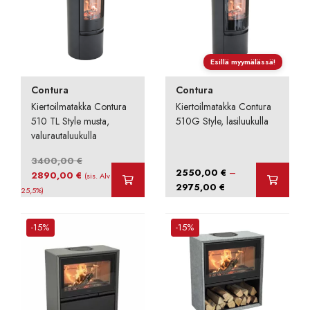
Esillä myymälässä!
Contura
Contura
Kiertoilmatakka Contura
Kiertoilmatakka Contura
510 TL Style musta,
510G Style, lasiluukulla
valurautaluukulla
3400,00
€
–
2550,00
€
Alkuperäinen
Nykyinen
2890,00
€
(sis. Alv
Hintaluokka:
2975,00
€
hinta
hinta
25,5%)
2550,00 €
oli:
on:
-
3400,00 €.
2890,00 €.
-15%
-15%
2975,00 €