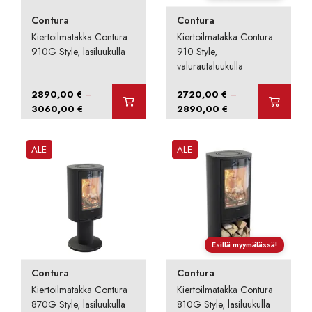
Contura
Contura
Kiertoilmatakka Contura
Kiertoilmatakka Contura
910G Style, lasiluukulla
910 Style,
valurautaluukulla
–
–
2890,00
€
2720,00
€
Hintaluokka:
Hintaluokka:
3060,00
€
2890,00
€
2890,00 €
2720,00 €
-
-
ALE
ALE
3060,00 €
2890,00 €
Esillä myymälässä!
Contura
Contura
Kiertoilmatakka Contura
Kiertoilmatakka Contura
870G Style, lasiluukulla
810G Style, lasiluukulla