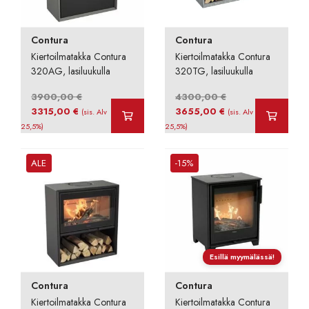
Contura
Contura
Kiertoilmatakka Contura
Kiertoilmatakka Contura
320AG, lasiluukulla
320TG, lasiluukulla
3900,00
€
4300,00
€
Alkuperäinen
Nykyinen
Alkuperäinen
Nykyinen
3315,00
€
3655,00
€
(sis. Alv
(sis. Alv
hinta
hinta
hinta
hinta
25,5%)
25,5%)
oli:
on:
oli:
on:
3900,00 €.
3315,00 €.
4300,00 €.
3655,00 €.
ALE
-15%
Esillä myymälässä!
Contura
Contura
Kiertoilmatakka Contura
Kiertoilmatakka Contura