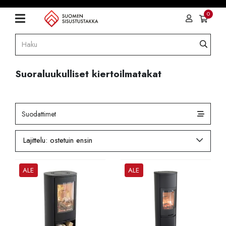
0
Suoraluukulliset kiertoilmatakat
Suodattimet
ALE
ALE