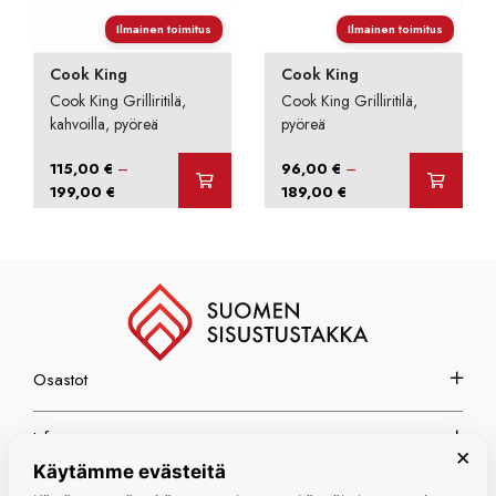
Ilmainen toimitus
Ilmainen toimitus
Cook King
Cook King
Cook King Grilliritilä,
Cook King Grilliritilä,
kahvoilla, pyöreä
pyöreä
–
–
115,00
€
96,00
€
Hintaluokka:
Hintaluokka:
199,00
€
189,00
€
115,00 €
96,00 €
-
-
199,00 €
189,00 €
Osastot
Info
×
Käytämme evästeitä