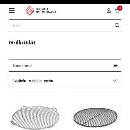
0
Grilliritilät
Suodattimet