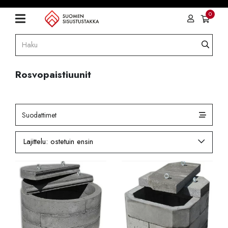
0
Rosvopaistiuunit
Suodattimet