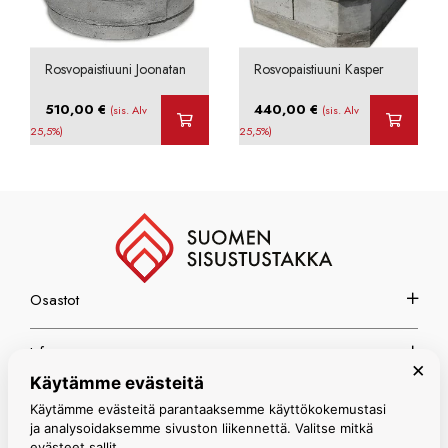
Rosvopaistiuuni Joonatan
Rosvopaistiuuni Kasper
510,00
€
440,00
€
(sis. Alv
(sis. Alv
25,5%)
25,5%)
Osastot
Info
×
Käytämme evästeitä
Espoon myymälä
Käytämme evästeitä parantaaksemme käyttökokemustasi
ja analysoidaksemme sivuston liikennettä. Valitse mitkä
evästeet sallit.