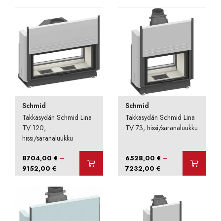
Schmid
Schmid
Takkasydän Schmid Lina
Takkasydän Schmid Lina
TV 120,
TV 73, hissi/saranaluukku
hissi/saranaluukku
–
–
8704,00
€
6528,00
€
Hintaluokka:
Hintaluokka:
9152,00
€
7232,00
€
8704,00 €
6528,00 €
-
-
9152,00 €
7232,00 €