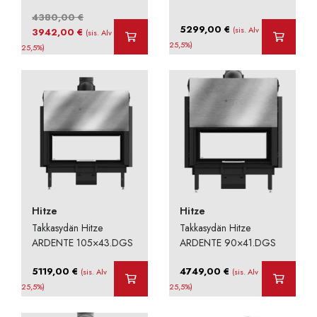
4380,00
€
5299,00
€
Alkuperäinen
Nykyinen
(sis. Alv
3942,00
€
(sis. Alv
hinta
hinta
25,5%)
25,5%)
oli:
on:
4380,00 €.
3942,00 €.
Hitze
Hitze
Takkasydän Hitze
Takkasydän Hitze
ARDENTE 105×43.DGS
ARDENTE 90×41.DGS
5119,00
€
4749,00
€
(sis. Alv
(sis. Alv
25,5%)
25,5%)