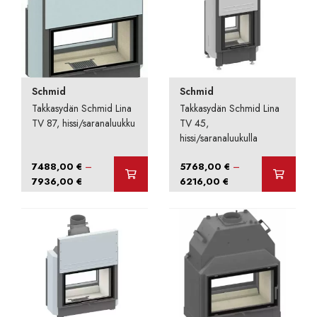
Schmid
Schmid
Takkasydän Schmid Lina
Takkasydän Schmid Lina
TV 87, hissi/saranaluukku
TV 45,
hissi/saranaluukulla
–
–
7488,00
€
5768,00
€
Hintaluokka:
Hintaluokka:
7936,00
€
6216,00
€
7488,00 €
5768,00 €
-
-
7936,00 €
6216,00 €