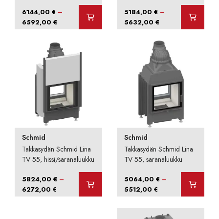
–
–
6144,00
€
5184,00
€
Hintaluokka:
Hintaluokka:
6592,00
€
5632,00
€
6144,00 €
5184,00 €
-
-
6592,00 €
5632,00 €
Schmid
Schmid
Takkasydän Schmid Lina
Takkasydän Schmid Lina
TV 55, hissi/saranaluukku
TV 55, saranaluukku
–
–
5824,00
€
5064,00
€
Hintaluokka:
Hintaluokka:
6272,00
€
5512,00
€
5824,00 €
5064,00 €
-
-