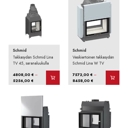
6272,00 €
5512,00 €
Schmid
Schmid
Takkasydän Schmid Lina
Vesikiertoinen takkasydän
TV 45, saranaluukulla
Schmid Lina W TV
–
–
4808,00
€
7572,00
€
Hintaluokka:
Hintaluokka:
5256,00
€
8458,00
€
4808,00 €
7572,00 €
-
-
5256,00 €
8458,00 €