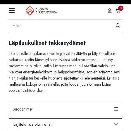
0
Läpiluukulliset takkasydämet
Läpiluukulliset takkasydämet tarjoavat näyttävän ja käytännöllisen
ratkaisun kodin lämmitykseen. Näissä takkasydämissä tuli näkyy
molemmilta puolilta, mikä luo tunnelmaa ja lisää tilan valoisuutta.
Ne ovat energiatehokkaita ja helppokäyttöisiä, sopien erinomaisesti
tilanjakajiksi tai keskelle huonetta sijoitettaviksi elementeiksi. Erilaisia
malleja ja kokoja on saatavilla, jotta löydät juuri omaan kotiisi
sopivan vaihtoehdon.
Suodattimet