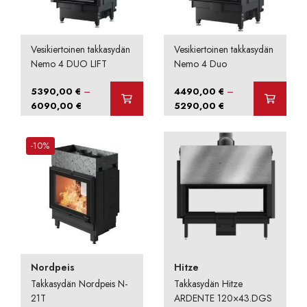
Vesikiertoinen takkasydän
Vesikiertoinen takkasydän
Nemo 4 DUO LIFT
Nemo 4 Duo
–
–
5390,00
€
4490,00
€
Hintaluokka:
Hintaluokka:
6090,00
€
5290,00
€
5390,00 €
4490,00 €
-
-
-10%
6090,00 €
5290,00 €
Nordpeis
Hitze
Takkasydän Nordpeis N-
Takkasydän Hitze
21T
ARDENTE 120×43.DGS