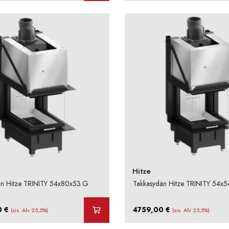
oli:
on:
5976,00 €.
4780,00 €.
Hitze
än Hitze TRINITY 54x80x53.G
Takkasydän Hitze TRINITY 54x
0
€
4759,00
€
(sis. Alv 25,5%)
(sis. Alv 25,5%)