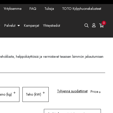
Yrityksemme
FAQ
Tulisija
TOTO Kylpyhuonekalusteet
0
Palvelut
Kampanjat
Yhteystiedot
atehokkaita, helppokäyttöisiä ja varmistavat tasaisen lämmön jakautumisen
Tyhjennä suodattimet
Price
ino (kg)
Teho (kW)