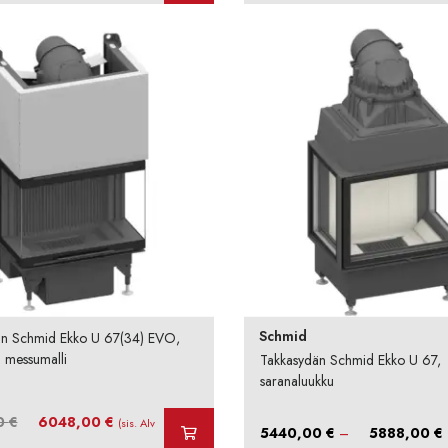
Schmid
än Schmid Ekko U 67(34) EVO,
u messumalli
Takkasydän Schmid Ekko U 67,
saranaluukku
Alkuperäinen
Nykyinen
0
€
6048,00
€
(sis. Alv
H
5440,00
€
–
5888,00
€
hinta
hinta