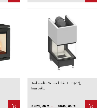
5440,00 €
8128,00 €
-
5888,00 €
8448,00 €
Takkasydän Schmid Ekko U 55(67),
hissiluukku
Hintaluokka:
8392,00
€
–
8840,00
€