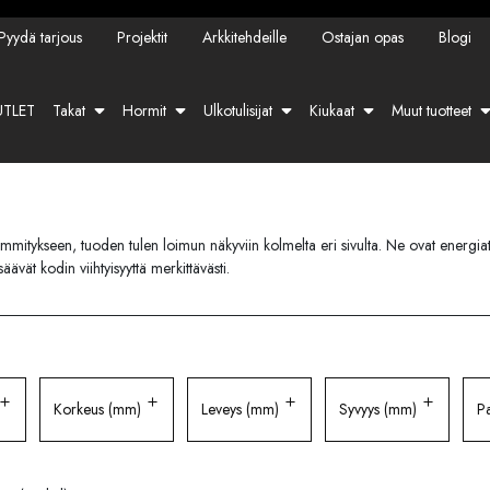
Pyydä tarjous
Projektit
Arkkitehdeille
Ostajan opas
Blogi
TLET
Takat
Hormit
Ulkotulisijat
Kiukaat
Muut tuotteet
lämmitykseen, tuoden tulen loimun näkyviin kolmelta eri sivulta. Ne ovat energi
ävät kodin viihtyisyyttä merkittävästi.
Korkeus (mm)
Leveys (mm)
Syvyys (mm)
Pa