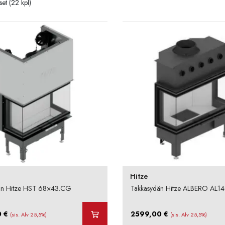
et (22 kpl)
Hitze
än Hitze HST 68×43.CG
Takkasydän Hitze ALBERO AL1
0
€
2599,00
€
(sis. Alv 25,5%)
(sis. Alv 25,5%)