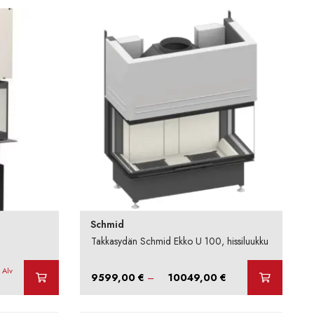
Schmid
Takkasydän Schmid Ekko U 100, hissiluukku
yinen
. Alv
Hintaluokka:
9599,00
€
–
10049,00
€
a
9599,00 €
-
5,75 €.