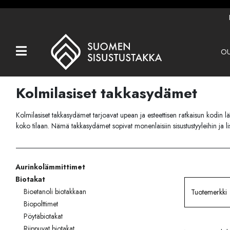
OU
Kaikki tuotteet
Tuotemerkit
Kolmilasiset takkasydämet
OUTLET
Kolmilasiset takkasydämet tarjoavat upean ja esteettisen ratkaisun kodin 
Takat
koko tilaan. Nämä takkasydämet sopivat monenlaisiin sisustustyyleihin ja lisä
Hormit
Aurinkolämmittimet
Ulkotulisijat
Biotakat
Kiukaat
Bioetanoli biotakkaan
Tuotemerkki
Biopolttimet
Muut tuotteet
Pöytäbiotakat
Riippuvat biotakat