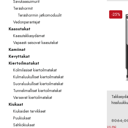
Savukaasuimurit
Teräshormit
TOTO
-25%
Teräshormin jatkomoduulit
Kylpyhuonekalusteet
Vedonparantajat
Kaasutakat
Kaasutakkasydämet
Vapaasti seisovat kaasutakat
Kamiinat
Kevyttakat
Kiertoilmatakat
Kolmilasiset kiertoilmatakat
Kulmaluukulliset kiertoilmatakat
Suoraluukulliset kiertoilmatakat
Tunnelimalliset kiertoilmatakat
Takkasyd
Varaavat kiertoilmatakat
hissiluukk
Kiukaat
Kiukaiden tarvikkeet
Puukiukaat
8064,0
Sähkökiukaat
25,5%)