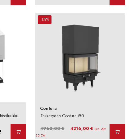
8392,00 €
-
8840,00 €
-15%
Contura
issiluukku
Takkasydän Contura i50
Alkuperäinen
Nykyinen
4960,00
€
4216,00
€
(sis. Alv
Hintaluokka:
€
hinta
hinta
25,5%)
9856,00 €