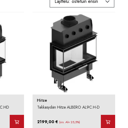
Hitze
4C.HD
Takkasydän Hitze ALBERO AL9C.H-D
2199,00
€
(sis. Alv 25,5%)