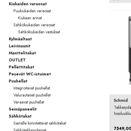
Kiukaiden varaosat
Puukiukaiden varaosat
Kiukaan arinat
Sähkökiukaiden varaosat
Sähkökiukaiden vastukset
Kylmäaltaat
Leivinuunit
Manttelitakat
OUTLET
Pellettitakat
Pesevät WC-istuimet
Puuhellat
Integroitavat puuhellat
Valurautaiset puuhellat
Schmid
Varaavat puuhellat
Takkasyd
Seinäpaneelit
hissiluukk
Sähkötakat
Seinälle kiinnitettävät sähkötakat
7549,0
Sähkötakkasydämet