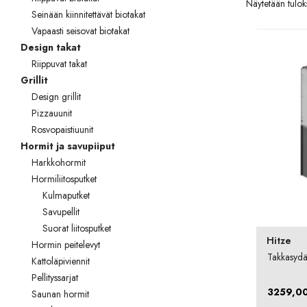
Näytetään tuloks
Palvelut
Seinään kiinnitettävät biotakat
Vapaasti seisovat biotakat
Kampanjat
Design takat
Riippuvat takat
Yhteystiedot
Grillit
Pyydä tarjous
Design grillit
Pizzauunit
Projektit
Rosvopaistiuunit
Hormit ja savupiiput
Arkkitehdeille
Harkkohormit
Hormiliitosputket
Ostajan opas
Kulmaputket
Savupellit
Blogi
Suorat liitosputket
Hitze
Yrityksemme
Hormin peitelevyt
Takkasyd
Kattoläpiviennit
FAQ
Pellityssarjat
3259,0
Saunan hormit
Tulisija