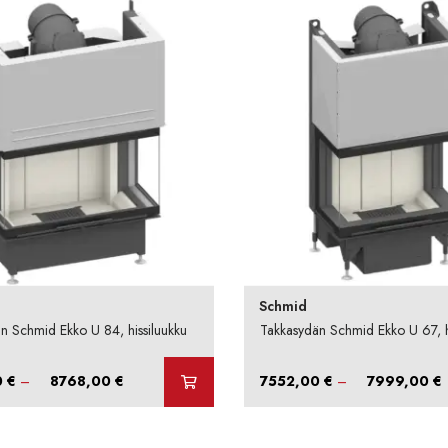
Schmid
n Schmid Ekko U 84, hissiluukku
Takkasydän Schmid Ekko U 67, h
Hintaluokka:
H
0
€
–
8768,00
€
7552,00
€
–
7999,00
€
8448,00 €
-
-
8768,00 €