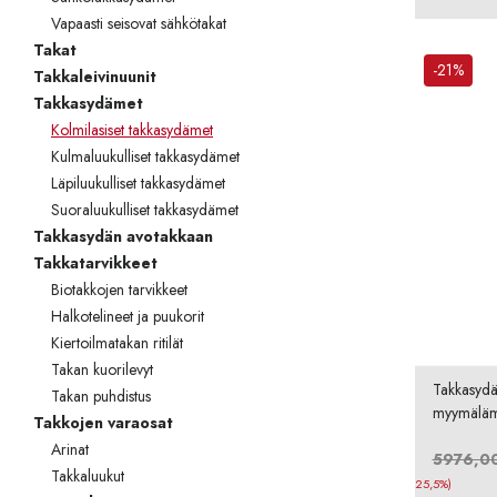
Vapaasti seisovat sähkötakat
Takat
-21%
Takkaleivinuunit
Takkasydämet
Kolmilasiset takkasydämet
Kulmaluukulliset takkasydämet
Läpiluukulliset takkasydämet
Suoraluukulliset takkasydämet
Takkasydän avotakkaan
Takkatarvikkeet
Biotakkojen tarvikkeet
Halkotelineet ja puukorit
Kiertoilmatakan ritilät
Takan kuorilevyt
Takkasyd
Takan puhdistus
myymäläma
Takkojen varaosat
Arinat
5976,0
Takkaluukut
25,5%)