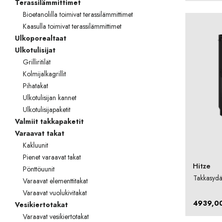
Terassilämmittimet
Bioetanolilla toimivat terassilämmittimet
Kaasulla toimivat terassilämmittimet
Ulkoporealtaat
Ulkotulisijat
Grilliritilät
Kolmijalkagrillit
Pihatakat
Ulkotulisijan kannet
Ulkotulisijapaketit
Valmiit takkapaketit
Varaavat takat
Kakluunit
Pienet varaavat takat
Hitze
Pönttöuunit
Takkasyd
Varaavat elementtitakat
Varaavat vuolukivitakat
4939,0
Vesikiertotakat
Varaavat vesikiertotakat