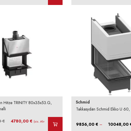
7549,00 €
-
8064,00 €
Schmid
än Hitze TRINITY 80x35x53.G,
lli
Takkasydän Schmid Ekko U 60, h
Alkuperäinen
Nykyinen
0
€
4780,00
€
(sis. Alv
9856,00
€
–
10048,00
hinta
hinta