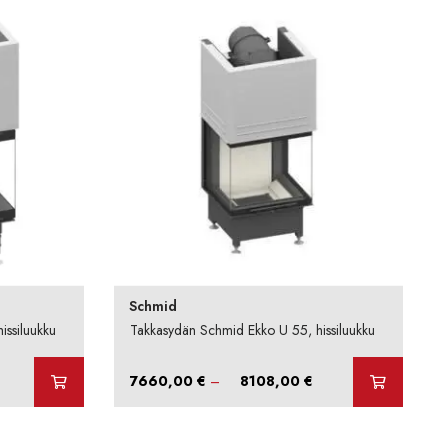
10049,00 €
Schmid
issiluukku
Takkasydän Schmid Ekko U 55, hissiluukku
intaluokka:
Hintaluokka:
7660,00
€
–
8108,00
€
7552,00 €
7660,00 €
-
7999,00 €
8108,00 €