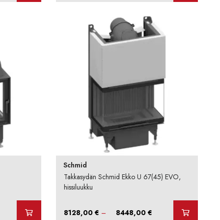
Schmid
Takkasydän Schmid Ekko U 67(45) EVO,
hissiluukku
intaluokka:
Hintaluokka:
8128,00
€
–
8448,00
€