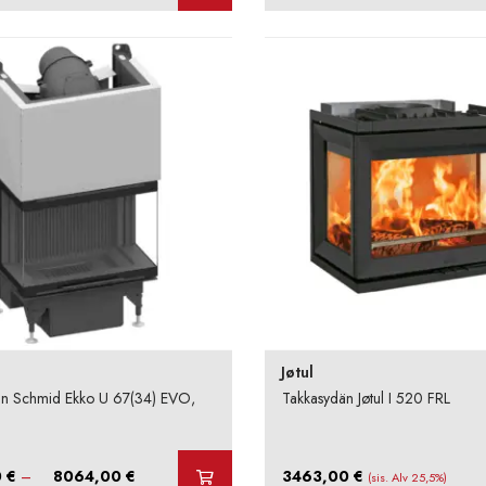
oli:
on:
-
8064,00 €.
6048,00 €.
Jøtul
än Schmid Ekko U 67(34) EVO,
Takkasydän Jøtul I 520 FRL
u
Hintaluokka:
0
€
–
8064,00
€
3463,00
€
(sis. Alv 25,5%)