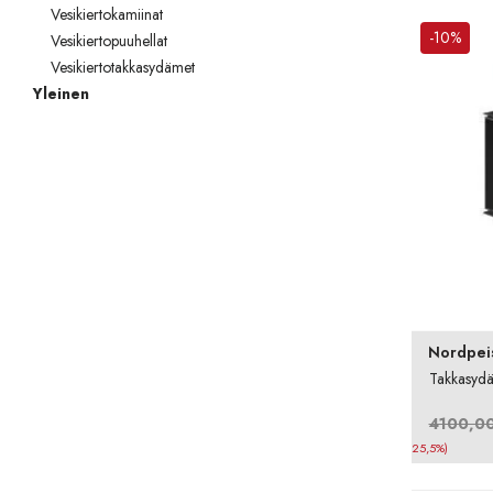
Vesikiertokamiinat
-10%
Vesikiertopuuhellat
Vesikiertotakkasydämet
Yleinen
Nordpei
Takkasyd
4100,0
25,5%)