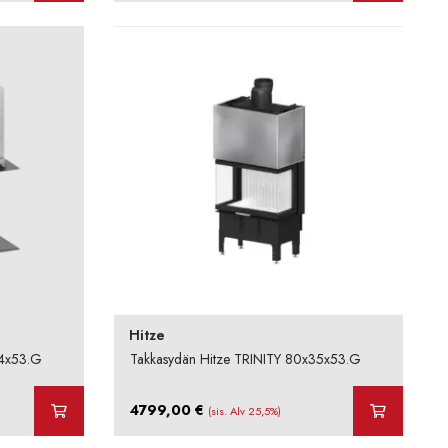
oli:
on:
-
4960,00 €.
4216,00 €.
10048,00 €
Hitze
54x53.G
Takkasydän Hitze TRINITY 80x35x53.G
4799,00
€
(sis. Alv 25,5%)