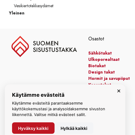
Vesikiertotakkasydämet
Yleinen
Osastot
Sähkötakat
Ulkoporealtaat
Biotakat
Design takat
Hormit ja savupiiput
Kaasutakat
×
Kiertoilmatakat
Käytämme evästeitä
Leivinuunit
Käytämme evästeitä parantaaksemme
Manttelitakat
käyttökokemustasi ja analysoidaksemme sivuston
liikennettä. Valitse mitkä evästeet sallit.
Hyväksy kaikki
Hylkää kaikki