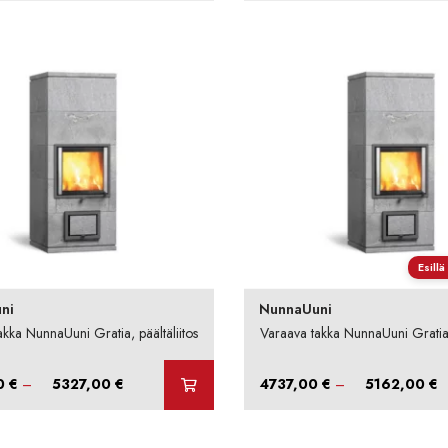
Esill
ni
NunnaUuni
kka NunnaUuni Gratia, päältäliitos
Varaava takka NunnaUuni Gratia, 
Hintaluokka:
H
0
€
–
5327,00
€
4737,00
€
–
5162,00
€
4902,00 €
4
-
-
5327,00 €
5