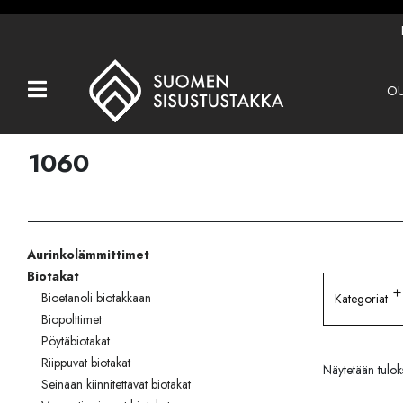
OU
Kaikki tuotteet
Tuotemerkit
1060
OUTLET
Takat
Aurinkolämmittimet
Hormit
Biotakat
Ulkotulisijat
Bioetanoli biotakkaan
Kategoriat
Biopolttimet
Kiukaat
Pöytäbiotakat
Riippuvat biotakat
Näytetään tuloks
Muut tuotteet
Seinään kiinnitettävät biotakat