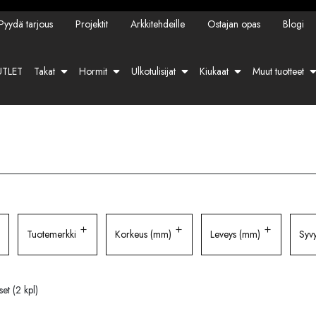
Pyydä tarjous
Projektit
Arkkitehdeille
Ostajan opas
Blogi
TLET
Takat
Hormit
Ulkotulisijat
Kiukaat
Muut tuotteet
Tuotemerkki
Korkeus (mm)
Leveys (mm)
Syv
et (2 kpl)