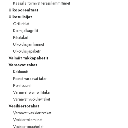
Kaasulla toimivat terassilämmittimet
Ulkoporealtaat
Ulkotulisijat
Grilliritilät
Kolmijalkagrillit
Pihatakat
Ulkotulisijan kannet
Ulkotulisijapaketit
Valmiit takkapaketit
Varaavat takat
Kakluunit
Pienet varaavat takat
Pönttöuunit
Varaavat elementtitakat
Varaavat vuolukivitakat
Vesikiertotakat
Varaavat vesikiertotakat
Vesikiertokamiinat
Vesikiertopuuhellat