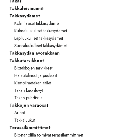
Takat
Takkaleivinuunit
Takkasydämet
Kolmilasiset takkasydämet
Kulmaluukulliset takkasydämet
Läpiluukulliset takkasydämet
Suoraluukulliset takkasydämet
Takkasydän avotakkaan
Takkatarvikkeet
Biotakkojen tarvikkeet
Halkotelineet ja puukorit
Kiertoilmatakan ritilät
Takan kuorilevyt
Takan puhdistus
Takkojen varaosat
Arinat
Takkaluukut
Terassilämmittimet
Bioetanolilla toimivat terassilämmittimet