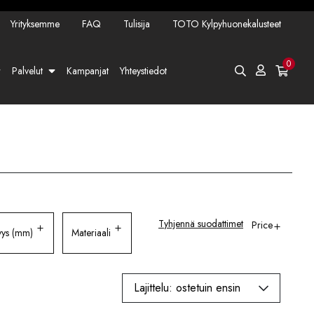
Yrityksemme
FAQ
Tulisija
TOTO Kylpyhuonekalusteet
0
Palvelut
Kampanjat
Yhteystiedot
Tyhjennä suodattimet
Price
yys (mm)
Materiaali