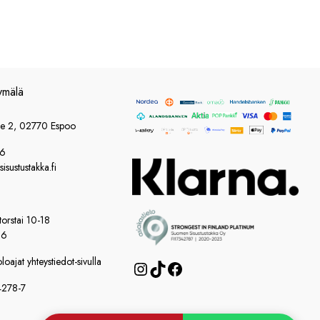
ymälä
ie 2, 02770 Espoo
86
sustustakka.fi
orstai 10-18
16
oajat yhteystiedot-sivulla
Instagram
TikTok
Facebook
4278-7