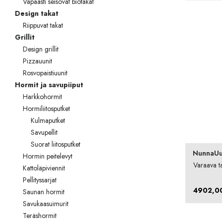
Vapaasti seisovat biotakat
Palvelut
Design takat
Riippuvat takat
Kampanjat
Grillit
Yhteystiedot
Design grillit
Pizzauunit
Pyydä tarjous
Rosvopaistiuunit
Hormit ja savupiiput
Projektit
Harkkohormit
Hormiliitosputket
Arkkitehdeille
Kulmaputket
Savupellit
Ostajan opas
Suorat liitosputket
NunnaUu
Blogi
Hormin peitelevyt
Varaava ta
Kattoläpiviennit
Yrityksemme
Pellityssarjat
4902,0
Saunan hormit
FAQ
Savukaasuimurit
Teräshormit
Tulisija