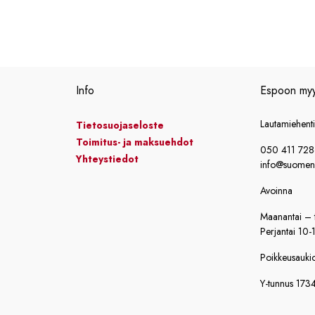
Info
Espoon my
Lautamiehent
Tietosuojaseloste
Toimitus- ja maksuehdot
050 411 72
Yhteystiedot
info@suomensi
Avoinna
Maanantai – t
Perjantai 10-
Poikkeusaukiol
Y-tunnus 173