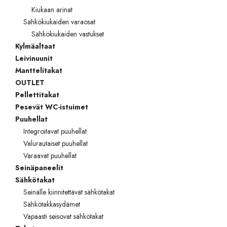
Kiukaan arinat
Sähkökiukaiden varaosat
Sähkökiukaiden vastukset
Kylmäaltaat
Leivinuunit
Manttelitakat
OUTLET
Pellettitakat
Pesevät WC-istuimet
Puuhellat
Integroitavat puuhellat
Valurautaiset puuhellat
Varaavat puuhellat
Seinäpaneelit
Sähkötakat
Seinälle kiinnitettävät sähkötakat
Sähkötakkasydämet
Vapaasti seisovat sähkötakat