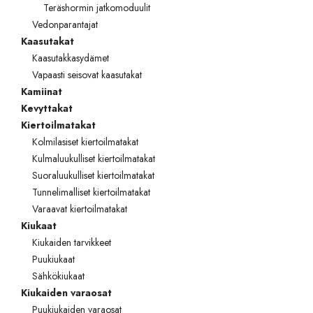
Teräshormin jatkomoduulit
TOTO
Vedonparantajat
Kaasutakat
Kylpyhuonekalusteet
Kaasutakkasydämet
Vapaasti seisovat kaasutakat
Kamiinat
Kevyttakat
Kiertoilmatakat
Kolmilasiset kiertoilmatakat
Kulmaluukulliset kiertoilmatakat
Suoraluukulliset kiertoilmatakat
Tunnelimalliset kiertoilmatakat
Varaavat kiertoilmatakat
Kiukaat
Kiukaiden tarvikkeet
Puukiukaat
Sähkökiukaat
Kiukaiden varaosat
Puukiukaiden varaosat