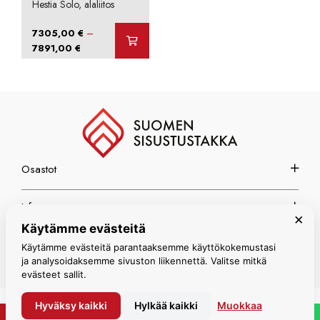
Hestia Solo, alaliitos
–
7305,00
€
Hintaluokka:
7891,00
€
7305,00 €
-
7891,00 €
Osastot
Info
×
Käytämme evästeitä
Espoon myymälä
Käytämme evästeitä parantaaksemme käyttökokemustasi
ja analysoidaksemme sivuston liikennettä. Valitse mitkä
evästeet sallit.
Hyväksy kaikki
Hylkää kaikki
Muokkaa
© Suomen Sisustustakka 2026