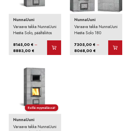
NunnaUuni
NunnaUuni
Varaava takka NunnaUuni
Varaava takka NunnaUuni
Hestia Solo, päältäliitos
Hestia Solo 180
–
–
8145,00
€
7305,00
€
Hintaluokka:
Hintaluokka:
8883,00
€
8068,00
€
8145,00 €
7305,00 €
-
-
8883,00 €
8068,00 €
Esillä myymälässä!
NunnaUuni
Varaava takka NunnaUuni