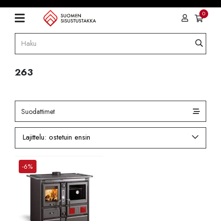
0
263
Suodattimet
-6%