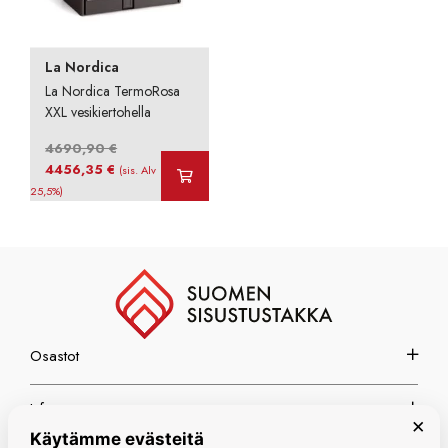
La Nordica
La Nordica TermoRosa
XXL vesikiertohella
4690,90
€
Alkuperäinen
Nykyinen
4456,35
€
(sis. Alv
hinta
hinta
25,5%)
oli:
on:
4690,90 €.
4456,35 €.
Osastot
Info
×
Käytämme evästeitä