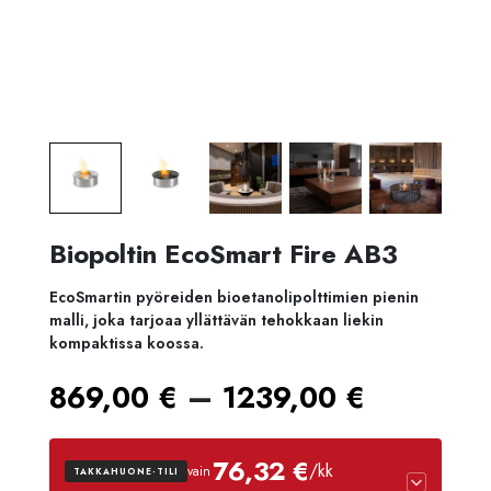
Biopoltin EcoSmart Fire AB3
EcoSmartin pyöreiden bioetanolipolttimien pienin
malli, joka tarjoaa yllättävän tehokkaan liekin
kompaktissa koossa.
Hintalu
–
869,00
€
1239,00
€
869,00
76,32 €
/kk
vain
TAKKAHUONE-TILI