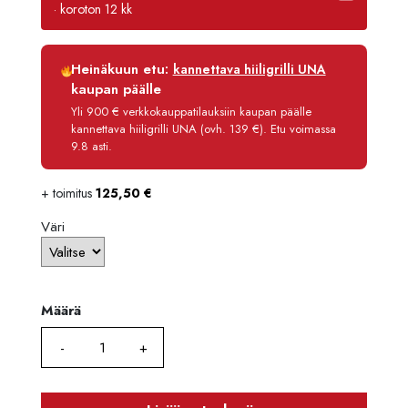
-
· koroton 12 kk
1239,0
Luottoaika
12 kk
Heinäkuun etu:
kannettava hiiligrilli UNA
Korko
0 %
kaupan päälle
Käsittelymaksu
3,90 €/kk
Yli 900 € verkkokauppatilauksiin kaupan päälle
kannettava hiiligrilli UNA (ovh. 139 €). Etu voimassa
Maksettava yhteensä
915,80 €
9.8 asti.
+ toimitus
125,50
€
Väri
Määrä
Määrä