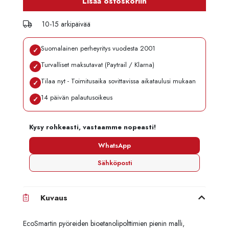
Lisää ostoskoriin
10-15 arkipäivää
Suomalainen perheyritys vuodesta 2001
✓
Turvalliset maksutavat (Paytrail / Klarna)
✓
Tilaa nyt - Toimitusaika sovittavissa aikataulusi mukaan
✓
14 päivän palautusoikeus
✓
Kysy rohkeasti, vastaamme nopeasti!
WhatsApp
Sähköposti
Kuvaus
EcoSmartin pyöreiden bioetanolipolttimien pienin malli,