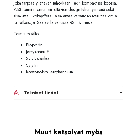
joka tarjoaa yllättävän tehokkaan liekin kompaktissa koossa.
AB3 toimii monien siirrettävien design-tulien ytimenä sekä
sisä- että ulkokäytössä, ja se antaa vapauden toteuttaa omia
tuliratkaisuja. Saatavilla väreissä RST & musta.
Toimitussisältö:
Biopoltin
Jerrykannu 5L
Sytytystanko
Sytytin
Kaatonokka jerrykannuun
Tekniset tiedot
Muut katsoivat myös