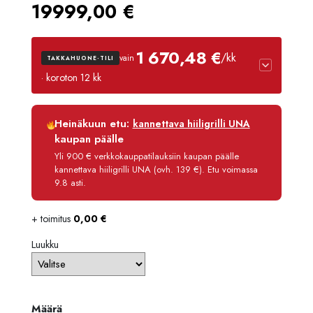
19999,00
€
1 670,48 €
/kk
vain
TAKKAHUONE-TILI
· koroton 12 kk
Luottoaika
12 kk
Heinäkuun etu:
kannettava hiiligrilli UNA
Korko
0 %
kaupan päälle
Käsittelymaksu
3,90 €/kk
Yli 900 € verkkokauppatilauksiin kaupan päälle
kannettava hiiligrilli UNA (ovh. 139 €). Etu voimassa
Maksettava yhteensä
20 045,80 €
9.8 asti.
+ toimitus
0,00
€
Luukku
Määrä
Määrä