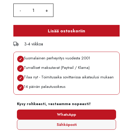
Lisää ostoskoriin
3-4 viikkoa
Suomalainen perheyritys vuodesta 2001
✓
Turvalliset maksutavat (Paytrail / Klarna)
✓
Tilaa nyt - Toimitusaika sovittavissa aikataulusi mukaan
✓
14 päivän palautusoikeus
✓
Kysy rohkeasti, vastaamme nopeasti!
WhatsApp
Sähköposti