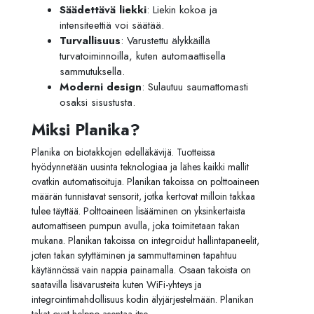
Säädettävä liekki
: Liekin kokoa ja
intensiteettiä voi säätää.
Turvallisuus
: Varustettu älykkäillä
turvatoiminnoilla, kuten automaattisella
sammutuksella.
Moderni design
: Sulautuu saumattomasti
osaksi sisustusta.
Miksi Planika?
Planika on biotakkojen edelläkävijä. Tuotteissa
hyödynnetään uusinta teknologiaa ja lähes kaikki mallit
ovatkin automatisoituja. Planikan takoissa on polttoaineen
määrän tunnistavat sensorit, jotka kertovat milloin takkaa
tulee täyttää. Polttoaineen lisääminen on yksinkertaista
automattiseen pumpun avulla, joka toimitetaan takan
mukana. Planikan takoissa on integroidut hallintapaneelit,
joten takan sytyttäminen ja sammuttaminen tapahtuu
käytännössä vain nappia painamalla. Osaan takoista on
saatavilla lisävarusteita kuten WiFi-yhteys ja
integrointimahdollisuus kodin älyjärjestelmään. Planikan
takat ovat helppo asentaa itse.