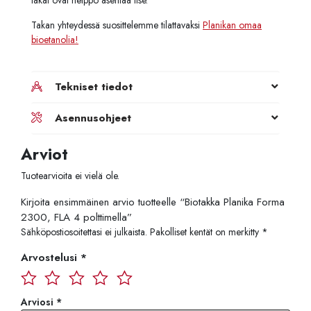
Takan yhteydessä suosittelemme tilattavaksi
Planikan omaa
bioetanolia!
Tekniset tiedot
Asennusohjeet
Arviot
Tuotearvioita ei vielä ole.
Kirjoita ensimmäinen arvio tuotteelle “Biotakka Planika Forma
2300, FLA 4 polttimella”
Sähköpostiosoitettasi ei julkaista.
Pakolliset kentät on merkitty
*
Arvostelusi
*
Arviosi
*