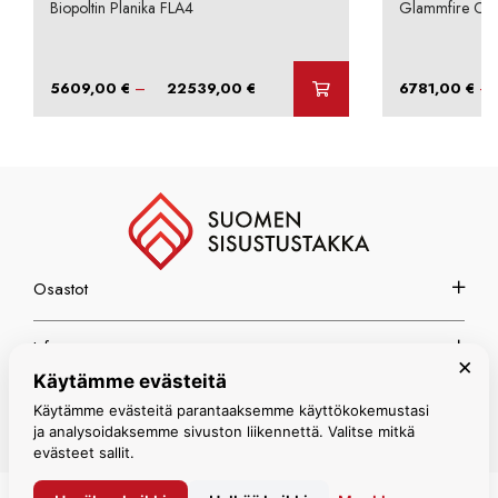
Biopoltin Planika FLA4
Glammfire Crea
Hintaluokka:
–
–
5609,00
€
22539,00
€
6781,00
€
5609,00 €
-
22539,00 €
Osastot
Info
×
Käytämme evästeitä
Espoon myymälä
Käytämme evästeitä parantaaksemme käyttökokemustasi
ja analysoidaksemme sivuston liikennettä. Valitse mitkä
evästeet sallit.