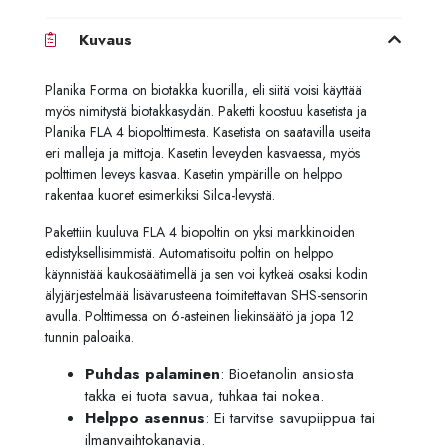
Kuvaus
Planika Forma on biotakka kuorilla, eli siitä voisi käyttää
myös nimitystä biotakkasydän. Paketti koostuu kasetista ja
Planika FLA 4 biopolttimesta. Kasetista on saatavilla useita
eri malleja ja mittoja. Kasetin leveyden kasvaessa, myös
polttimen leveys kasvaa. Kasetin ympärille on helppo
rakentaa kuoret esimerkiksi Silca-levystä.
Pakettiin kuuluva FLA 4 biopoltin on yksi markkinoiden
edistyksellisimmistä. Automatisoitu poltin on helppo
käynnistää kaukosäätimellä ja sen voi kytkeä osaksi kodin
älyjärjestelmää lisävarusteena toimitettavan SHS-sensorin
avulla. Polttimessa on 6-asteinen liekinsäätö ja jopa 12
tunnin paloaika.
Puhdas palaminen
: Bioetanolin ansiosta
takka ei tuota savua, tuhkaa tai nokea.
Helppo asennus
: Ei tarvitse savupiippua tai
ilmanvaihtokanavia.