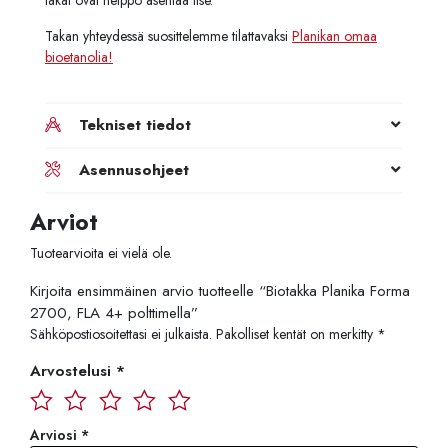
Takan yhteydessä suosittelemme tilattavaksi
Planikan omaa
bioetanolia!
Tekniset tiedot
Asennusohjeet
Arviot
Tuotearvioita ei vielä ole.
Kirjoita ensimmäinen arvio tuotteelle “Biotakka Planika Forma
2700, FLA 4+ polttimella”
Sähköpostiosoitettasi ei julkaista.
Pakolliset kentät on merkitty
*
Arvostelusi
*
Arviosi
*