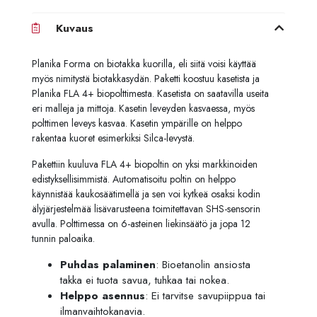
Kuvaus
Planika Forma on biotakka kuorilla, eli siitä voisi käyttää
myös nimitystä biotakkasydän. Paketti koostuu kasetista ja
Planika FLA 4+ biopolttimesta. Kasetista on saatavilla useita
eri malleja ja mittoja. Kasetin leveyden kasvaessa, myös
polttimen leveys kasvaa. Kasetin ympärille on helppo
rakentaa kuoret esimerkiksi Silca-levystä.
Pakettiin kuuluva FLA 4+ biopoltin on yksi markkinoiden
edistyksellisimmistä. Automatisoitu poltin on helppo
käynnistää kaukosäätimellä ja sen voi kytkeä osaksi kodin
älyjärjestelmää lisävarusteena toimitettavan SHS-sensorin
avulla. Polttimessa on 6-asteinen liekinsäätö ja jopa 12
tunnin paloaika.
Puhdas palaminen
: Bioetanolin ansiosta
takka ei tuota savua, tuhkaa tai nokea.
Helppo asennus
: Ei tarvitse savupiippua tai
ilmanvaihtokanavia.