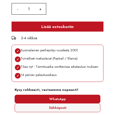
Lisää ostoskoriin
3-4 viikkoa
Suomalainen perheyritys vuodesta 2001
✓
Turvalliset maksutavat (Paytrail / Klarna)
✓
Tilaa nyt - Toimitusaika sovittavissa aikataulusi mukaan
✓
14 päivän palautusoikeus
✓
Kysy rohkeasti, vastaamme nopeasti!
WhatsApp
Sähköposti