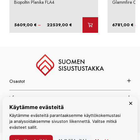
Biopoltin Planika FLA4
Glammfire Crea
Hintaluokka:
–
–
5609,00
€
22539,00
€
6781,00
€
5609,00 €
-
22539,00 €
Osastot
Info
×
Käytämme evästeitä
Espoon myymälä
Käytämme evästeitä parantaaksemme käyttökokemustasi
ja analysoidaksemme sivuston liikennettä. Valitse mitkä
evästeet sallit.