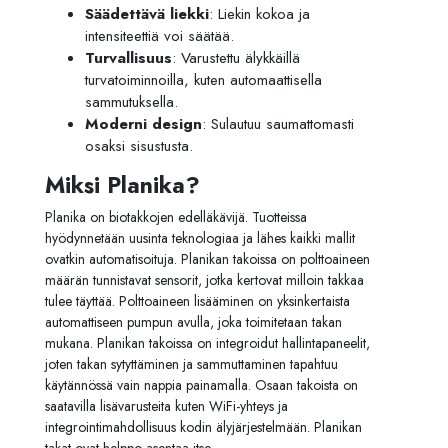
Säädettävä liekki
: Liekin kokoa ja
intensiteettiä voi säätää.
Turvallisuus
: Varustettu älykkäillä
turvatoiminnoilla, kuten automaattisella
sammutuksella.
Moderni design
: Sulautuu saumattomasti
osaksi sisustusta.
Miksi Planika?
Planika on biotakkojen edelläkävijä. Tuotteissa
hyödynnetään uusinta teknologiaa ja lähes kaikki mallit
ovatkin automatisoituja. Planikan takoissa on polttoaineen
määrän tunnistavat sensorit, jotka kertovat milloin takkaa
tulee täyttää. Polttoaineen lisääminen on yksinkertaista
automattiseen pumpun avulla, joka toimitetaan takan
mukana. Planikan takoissa on integroidut hallintapaneelit,
joten takan sytyttäminen ja sammuttaminen tapahtuu
käytännössä vain nappia painamalla. Osaan takoista on
saatavilla lisävarusteita kuten WiFi-yhteys ja
integrointimahdollisuus kodin älyjärjestelmään. Planikan
takat ovat helppo asentaa itse.