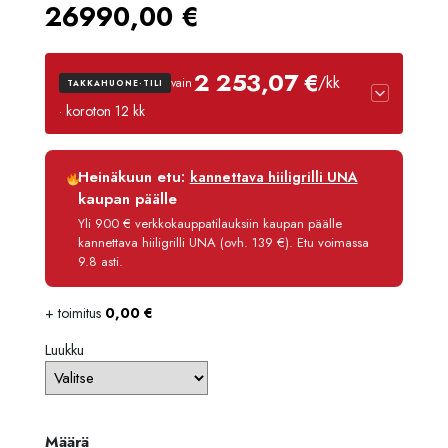
26990,00
€
2 253,07 €
/kk
vain
TAKKAHUONE-TILI
· koroton 12 kk
Luottoaika
12 kk
Heinäkuun etu:
kannettava hiiligrilli UNA
Korko
0 %
kaupan päälle
Käsittelymaksu
3,90 €/kk
Yli 900 € verkkokauppatilauksiin kaupan päälle
kannettava hiiligrilli UNA (ovh. 139 €). Etu voimassa
Maksettava yhteensä
27 036,80 €
9.8 asti.
+ toimitus
0,00
€
Luukku
Määrä
Määrä