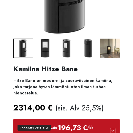
Kamiina Hitze Bane
Hitze Bane on moderni ja suoraviivainen kamiina,
joka tarjoaa hyvän lämmöntuoton ilman turhaa
hienostelua.
2314,00
€
(sis. Alv 25,5%)
196,73 €
/kk
vain
TAKKAHUONE-TILI