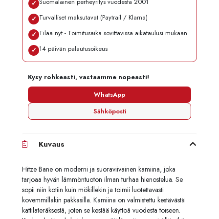
Suomalainen perheyritys vuodesta 2001
✓
Turvalliset maksutavat (Paytrail / Klarna)
✓
Tilaa nyt - Toimitusaika sovittavissa aikataulusi mukaan
✓
14 päivän palautusoikeus
✓
Kysy rohkeasti, vastaamme nopeasti!
WhatsApp
Sähköposti
Kuvaus
Hitze Bane on moderni ja suoraviivainen kamiina, joka
tarjoaa hyvän lämmöntuoton ilman turhaa hienostelua. Se
sopii niin kotiin kuin mökillekin ja toimii luotettavasti
kovemmillakin pakkasilla. Kamiina on valmistettu kestävästä
kattilateräksestä, joten se kestää käyttöä vuodesta toiseen.