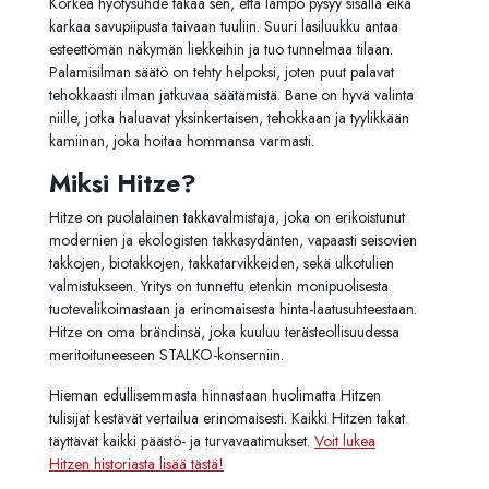
Korkea hyötysuhde takaa sen, että lämpö pysyy sisällä eikä
karkaa savupiipusta taivaan tuuliin. Suuri lasiluukku antaa
esteettömän näkymän liekkeihin ja tuo tunnelmaa tilaan.
Palamisilman säätö on tehty helpoksi, joten puut palavat
tehokkaasti ilman jatkuvaa säätämistä. Bane on hyvä valinta
niille, jotka haluavat yksinkertaisen, tehokkaan ja tyylikkään
kamiinan, joka hoitaa hommansa varmasti.
Miksi Hitze?
Hitze on puolalainen takkavalmistaja, joka on erikoistunut
modernien ja ekologisten takkasydänten, vapaasti seisovien
takkojen, biotakkojen, takkatarvikkeiden, sekä ulkotulien
valmistukseen. Yritys on tunnettu etenkin monipuolisesta
tuotevalikoimastaan ja erinomaisesta hinta-laatusuhteestaan.
Hitze on oma brändinsä, joka kuuluu terästeollisuudessa
meritoituneeseen STALKO-konserniin.
Hieman edullisemmasta hinnastaan huolimatta Hitzen
tulisijat kestävät vertailua erinomaisesti. Kaikki Hitzen takat
täyttävät kaikki päästö- ja turvavaatimukset.
Voit lukea
Hitzen historiasta lisää tästä!