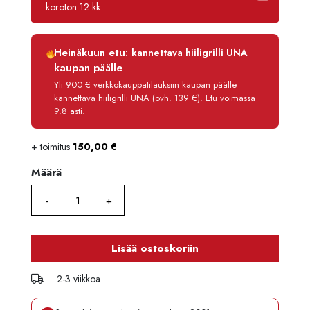
· koroton 12 kk
Luottoaika
12 kk
Heinäkuun etu:
kannettava hiiligrilli UNA
Korko
0 %
kaupan päälle
Käsittelymaksu
3,90 €/kk
Yli 900 € verkkokauppatilauksiin kaupan päälle
kannettava hiiligrilli UNA (ovh. 139 €). Etu voimassa
Maksettava yhteensä
2 360,80 €
9.8 asti.
+ toimitus
150,00
€
Määrä
Määrä
Lisää ostoskoriin
2-3 viikkoa