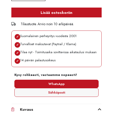
Lisää ostoskoriin
Tilaustuote. Arvio noin 10 arkipäivää.
Suomalainen perheyritys vuodesta 2001
✓
Turvalliset maksutavat (Paytrail / Klarna)
✓
Tilaa nyt - Toimitusaika sovittavissa aikataulusi mukaan
✓
14 päivän palautusoikeus
✓
Kysy rohkeasti, vastaamme nopeasti!
WhatsApp
Sähköposti
Kuvaus