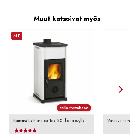
Muut katsoivat myös
ALE
Esillä myymälässä!
Kamiina La Nordica Tea 5.0, keittolevyllä
Varaava kamii