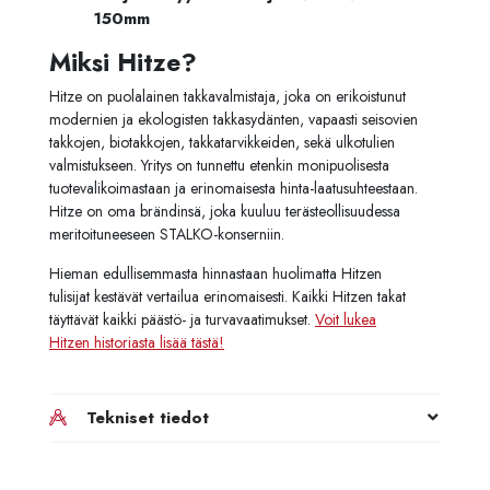
150mm
Miksi Hitze?
Hitze on puolalainen takkavalmistaja, joka on erikoistunut
modernien ja ekologisten takkasydänten, vapaasti seisovien
takkojen, biotakkojen, takkatarvikkeiden, sekä ulkotulien
valmistukseen. Yritys on tunnettu etenkin monipuolisesta
tuotevalikoimastaan ja erinomaisesta hinta-laatusuhteestaan.
Hitze on oma brändinsä, joka kuuluu terästeollisuudessa
meritoituneeseen STALKO-konserniin.
Hieman edullisemmasta hinnastaan huolimatta Hitzen
tulisijat kestävät vertailua erinomaisesti. Kaikki Hitzen takat
täyttävät kaikki päästö- ja turvavaatimukset.
Voit lukea
Hitzen historiasta lisää tästä!
Tekniset tiedot