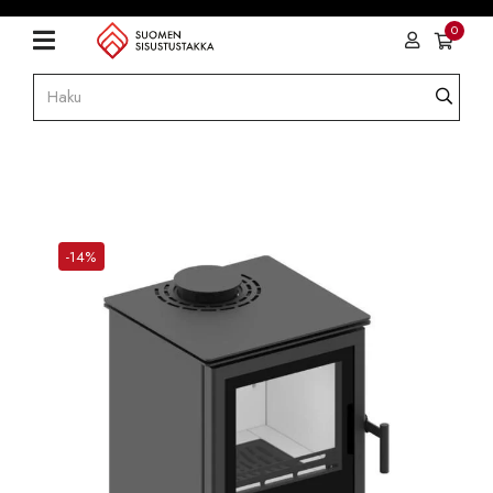
0
-14%