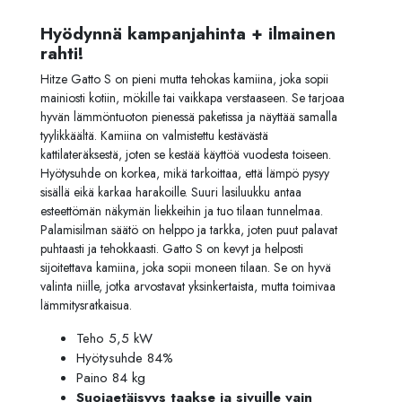
Hyödynnä kampanjahinta + ilmainen
rahti!
Hitze Gatto S on pieni mutta tehokas kamiina, joka sopii
mainiosti kotiin, mökille tai vaikkapa verstaaseen. Se tarjoaa
hyvän lämmöntuoton pienessä paketissa ja näyttää samalla
tyylikkäältä. Kamiina on valmistettu kestävästä
kattilateräksestä, joten se kestää käyttöä vuodesta toiseen.
Hyötysuhde on korkea, mikä tarkoittaa, että lämpö pysyy
sisällä eikä karkaa harakoille. Suuri lasiluukku antaa
esteettömän näkymän liekkeihin ja tuo tilaan tunnelmaa.
Palamisilman säätö on helppo ja tarkka, joten puut palavat
puhtaasti ja tehokkaasti. Gatto S on kevyt ja helposti
sijoitettava kamiina, joka sopii moneen tilaan. Se on hyvä
valinta niille, jotka arvostavat yksinkertaista, mutta toimivaa
lämmitysratkaisua.
Teho 5,5 kW
Hyötysuhde 84%
Paino 84 kg
Suojaetäisyys taakse ja sivuille vain