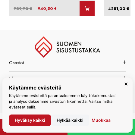
Arvostelu tuotteesta:
4.00
/ 5
Alkuperäinen
Nykyinen
–
989,90
€
940,50
€
4281,00
€
hinta
hinta
oli:
on:
989,90 €.
940,50 €.
Osastot
Info
×
Käytämme evästeitä
Espoon myymälä
Käytämme evästeitä parantaaksemme käyttökokemustasi
ja analysoidaksemme sivuston liikennettä. Valitse mitkä
evästeet sallit.
Hyväksy kaikki
Hylkää kaikki
Muokkaa
© Suomen Sisustustakka 2026
PYYDÄ TARJOUS
WHATSAPP