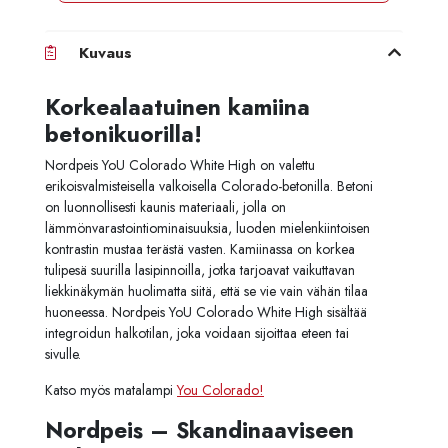
Kuvaus
Korkealaatuinen kamiina
betonikuorilla!
Nordpeis YoU Colorado White High on valettu
erikoisvalmisteisella valkoisella Colorado-betonilla. Betoni
on luonnollisesti kaunis materiaali, jolla on
lämmönvarastointiominaisuuksia, luoden mielenkiintoisen
kontrastin mustaa terästä vasten. Kamiinassa on korkea
tulipesä suurilla lasipinnoilla, jotka tarjoavat vaikuttavan
liekkinäkymän huolimatta siitä, että se vie vain vähän tilaa
huoneessa. Nordpeis YoU Colorado White High sisältää
integroidun halkotilan, joka voidaan sijoittaa eteen tai
sivulle.
Katso myös matalampi
You Colorado!
Nordpeis – Skandinaaviseen