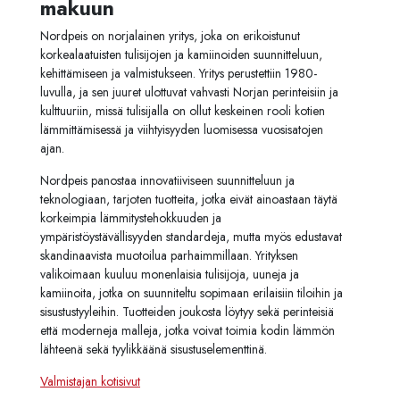
makuun
Nordpeis on norjalainen yritys, joka on erikoistunut
korkealaatuisten tulisijojen ja kamiinoiden suunnitteluun,
kehittämiseen ja valmistukseen. Yritys perustettiin 1980-
luvulla, ja sen juuret ulottuvat vahvasti Norjan perinteisiin ja
kulttuuriin, missä tulisijalla on ollut keskeinen rooli kotien
lämmittämisessä ja viihtyisyyden luomisessa vuosisatojen
ajan.
Nordpeis panostaa innovatiiviseen suunnitteluun ja
teknologiaan, tarjoten tuotteita, jotka eivät ainoastaan täytä
korkeimpia lämmitystehokkuuden ja
ympäristöystävällisyyden standardeja, mutta myös edustavat
skandinaavista muotoilua parhaimmillaan. Yrityksen
valikoimaan kuuluu monenlaisia tulisijoja, uuneja ja
kamiinoita, jotka on suunniteltu sopimaan erilaisiin tiloihin ja
sisustustyyleihin. Tuotteiden joukosta löytyy sekä perinteisiä
että moderneja malleja, jotka voivat toimia kodin lämmön
lähteenä sekä tyylikkäänä sisustuselementtinä.
Valmistajan kotisivut