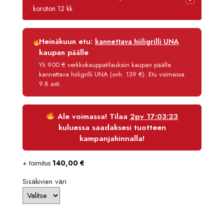
oli:
on:
· koroton 12 kk
4460,00 €.
4014,00
Luottoaika
12 kk
Heinäkuun etu:
kannettava hiiligrilli UNA
Korko
0 %
kaupan päälle
Käsittelymaksu
3,90 €/kk
Yli 900 € verkkokauppatilauksiin kaupan päälle
kannettava hiiligrilli UNA (ovh. 139 €). Etu voimassa
Maksettava yhteensä
4 060,80 €
9.8 asti.
Ale voimassa! Tilaa
2pv 17:03:23
kuluessa saadaksesi tuotteen
kampanjahinnalla!
+ toimitus
140,00
€
Sisäkivien väri