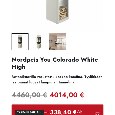
Nordpeis You Colorado White
High
Betonikuorilla varustettu korkea kamiina. Tyylikkäät
lasipinnat luovat lämpimän tunnelman.
Alkuperäinen
Nykyine
4460,00
€
4014,00
€
hinta
hinta
338,40 €
/kk
vain
TAKKAHUONE-TILI