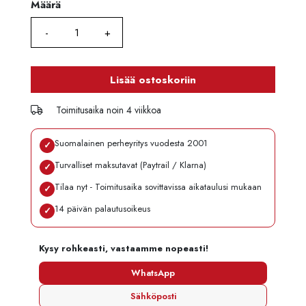
Määrä
Määrä
Lisää ostoskoriin
Toimitusaika noin 4 viikkoa
Suomalainen perheyritys vuodesta 2001
✓
Turvalliset maksutavat (Paytrail / Klarna)
✓
Tilaa nyt - Toimitusaika sovittavissa aikataulusi mukaan
✓
14 päivän palautusoikeus
✓
Kysy rohkeasti, vastaamme nopeasti!
WhatsApp
Sähköposti