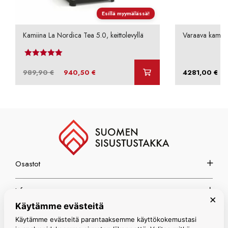
Esillä myymälässä!
Kamiina La Nordica Tea 5.0, keittolevyllä
Varaava kamii
Arvostelu tuotteesta:
4.00
/ 5
Alkuperäinen
Nykyinen
–
989,90
€
940,50
€
4281,00
€
hinta
hinta
oli:
on:
989,90 €.
940,50 €.
Osastot
Info
×
Käytämme evästeitä
Espoon myymälä
Käytämme evästeitä parantaaksemme käyttökokemustasi