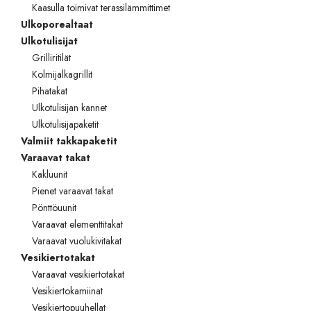
Kaasulla toimivat terassilämmittimet
Ulkoporealtaat
Ulkotulisijat
Grilliritilät
Kolmijalkagrillit
Pihatakat
Ulkotulisijan kannet
Ulkotulisijapaketit
Valmiit takkapaketit
Varaavat takat
Kakluunit
Pienet varaavat takat
Pönttöuunit
Varaavat elementtitakat
Varaavat vuolukivitakat
Vesikiertotakat
Varaavat vesikiertotakat
Vesikiertokamiinat
Vesikiertopuuhellat