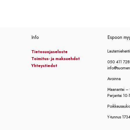
Info
Espoon my
Lautamiehent
Tietosuojaseloste
Toimitus- ja maksuehdot
050 411 72
Yhteystiedot
info@suomensi
Avoinna
Maanantai – t
Perjantai 10-
Poikkeusaukiol
Y-tunnus 173