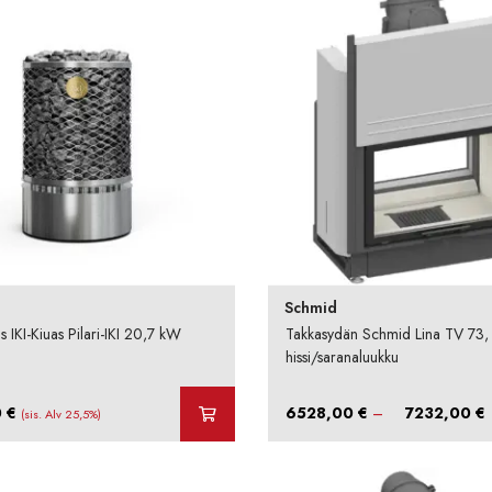
Schmid
 IKI-Kiuas Pilari-IKI 20,7 kW
Takkasydän Schmid Lina TV 73,
hissi/saranaluukku
H
0
€
6528,00
€
–
7232,00
€
(sis. Alv 25,5%)
-