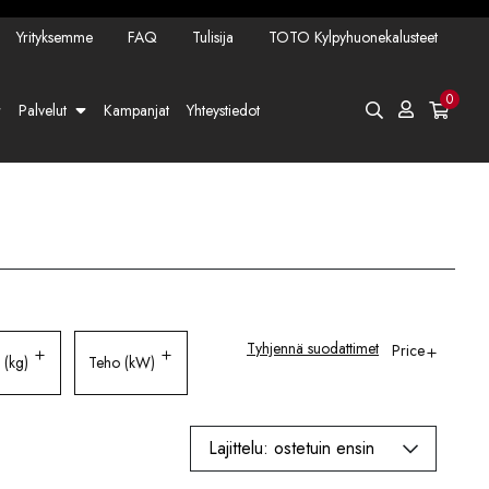
Yrityksemme
FAQ
Tulisija
TOTO Kylpyhuonekalusteet
0
Palvelut
Kampanjat
Yhteystiedot
Tyhjennä suodattimet
Price
 (kg)
Teho (kW)