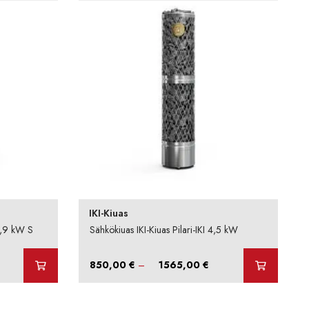
IKI-Kiuas
6,9 kW S
Sähkökiuas IKI-Kiuas Pilari-IKI 4,5 kW
intaluokka:
Hintaluokka:
850,00
€
–
1565,00
€
050,00 €
850,00 €
-
765,00 €
1565,00 €