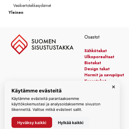
Vesikiertotakkasydämet
Yleinen
Osastot
Sähkötakat
Ulkoporealtaat
Biotakat
Design takat
Hormit ja savupiiput
Kaasutakat
×
Kiertoilmatakat
Käytämme evästeitä
Leivinuunit
Käytämme evästeitä parantaaksemme
Manttelitakat
käyttökokemustasi ja analysoidaksemme sivuston
liikennettä. Valitse mitkä evästeet sallit.
Hyväksy kaikki
Hylkää kaikki