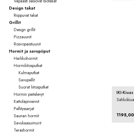
Vapaasti seisovat biotakat
Palvelut
Design takat
Riippuvat takat
Kampanjat
Grillit
Yhteystiedot
Design grillit
Pizzauunit
Pyydä tarjous
Rosvopaistiuunit
Hormit ja savupiiput
Projektit
Harkkohormit
Hormiliitosputket
Arkkitehdeille
Kulmaputket
Savupellit
Ostajan opas
Suorat liitosputket
IKI-Kiuas
Blogi
Hormin peitelevyt
Sähkökiuas
Kattoläpiviennit
Yrityksemme
Pellityssarjat
1195,0
Saunan hormit
FAQ
Savukaasuimurit
Teräshormit
Tulisija