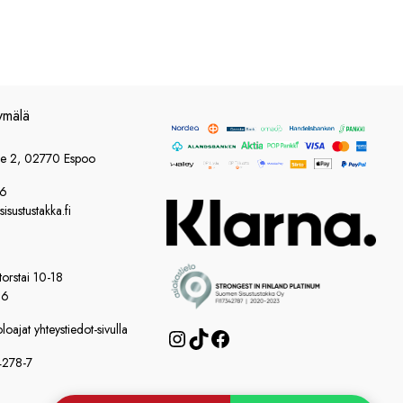
ymälä
ie 2, 02770 Espoo
86
sustustakka.fi
orstai 10-18
16
oajat yhteystiedot-sivulla
Instagram
TikTok
Facebook
4278-7