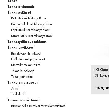
Takat
Takkaleivinuunit
Takkasydämet
Kolmilasiset takkasydämet
Kulmaluukulliset takkasydämet
Läpiluukulliset takkasydämet
Suoraluukulliset takkasydämet
Takkasydän avotakkaan
Takkatarvikkeet
Biotakkojen tarvikkeet
Halkotelineet ja puukorit
Kiertoilmatakan ritilät
IKI-Kiuas
Takan kuorilevyt
Sähkökiuas
Takan puhdistus
Takkojen varaosat
1870,0
Arinat
Takkaluukut
Terassilämmittimet
Bioetanolilla toimivat terassilämmittimet