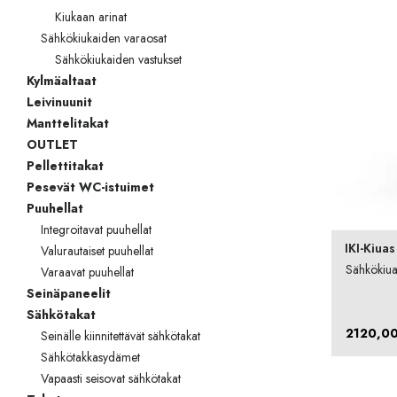
Kiukaan arinat
Sähkökiukaiden varaosat
Sähkökiukaiden vastukset
Kylmäaltaat
Leivinuunit
Manttelitakat
OUTLET
Pellettitakat
Pesevät WC-istuimet
Puuhellat
Integroitavat puuhellat
IKI-Kiuas
Valurautaiset puuhellat
Sähkökiuas
Varaavat puuhellat
Seinäpaneelit
Sähkötakat
2120,0
Seinälle kiinnitettävät sähkötakat
Sähkötakkasydämet
Vapaasti seisovat sähkötakat