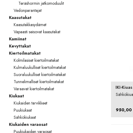
Teräshormin jatkomoduulit
TOTO
Vedonparantajat
Kaasutakat
Kylpyhuonekalusteet
Kaasutakkasydämet
Vapaasti seisovat kaasutakat
Kamiinat
Kevyttakat
Kiertoilmatakat
Kolmilasiset kiertoilmatakat
Kulmaluukulliset kiertoilmatakat
Suoraluukulliset kiertoilmatakat
Tunnelimalliset kiertoilmatakat
IKI-Kiuas
Varaavat kiertoilmatakat
Sähkökiuas
Kiukaat
Kiukaiden tarvikkeet
950,00
Puukiukaat
Sähkökiukaat
Kiukaiden varaosat
Puukiukaiden varaosat