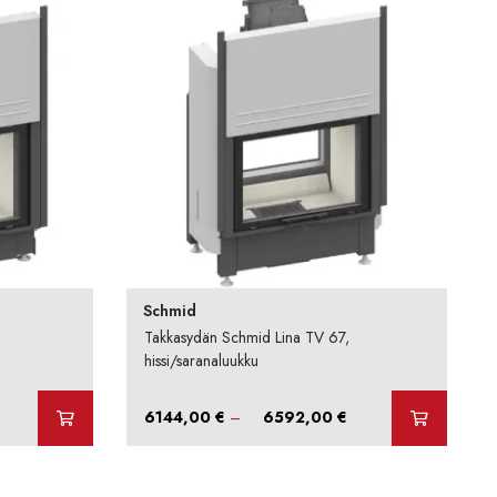
Schmid
Takkasydän Schmid Lina TV 67,
hissi/saranaluukku
intaluokka:
Hintaluokka:
6144,00
€
–
6592,00
€
6528,00 €
6144,00 €
-
7232,00 €
6592,00 €