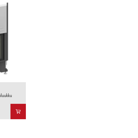
iluukku
Hintaluokka:
4989,00 €
5440,00 €