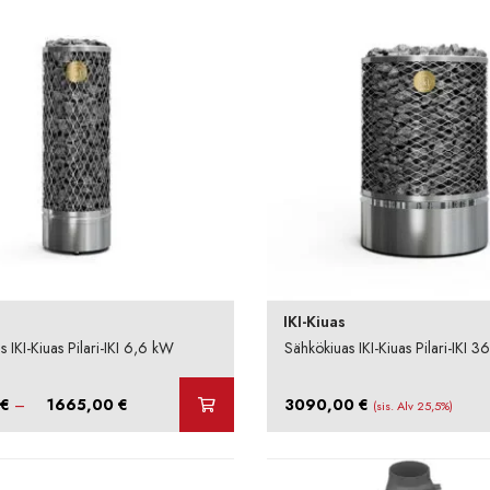
IKI-Kiuas
 IKI-Kiuas Pilari-IKI 6,6 kW
Sähkökiuas IKI-Kiuas Pilari-IKI 
Hintaluokka:
€
–
1665,00
€
3090,00
€
(sis. Alv 25,5%)
950,00 €
-
1665,00 €