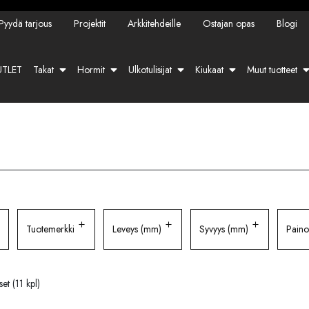
Pyydä tarjous
Projektit
Arkkitehdeille
Ostajan opas
Blogi
TLET
Takat
Hormit
Ulkotulisijat
Kiukaat
Muut tuotteet
Tuotemerkki
Leveys (mm)
Syvyys (mm)
Paino
et (11 kpl)