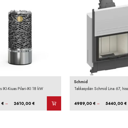
Schmid
 IKI-Kiuas Pilari-IKI 18 kW
Takkasydän Schmid Lina 67, hiss
Hintaluokka:
0
€
–
2610,00
€
4989,00
€
–
5440,00
€
1870,00 €
-
-
2610,00 €