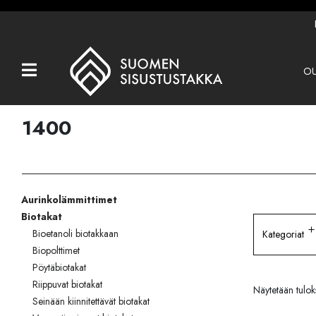
OU
Kaikki tuotteet
Tuotemerkit
1400
OUTLET
Takat
Aurinkolämmittimet
Hormit
Biotakat
Ulkotulisijat
Bioetanoli biotakkaan
Kategoriat
Biopolttimet
Kiukaat
Pöytäbiotakat
Riippuvat biotakat
Näytetään tuloks
Muut tuotteet
Seinään kiinnitettävät biotakat