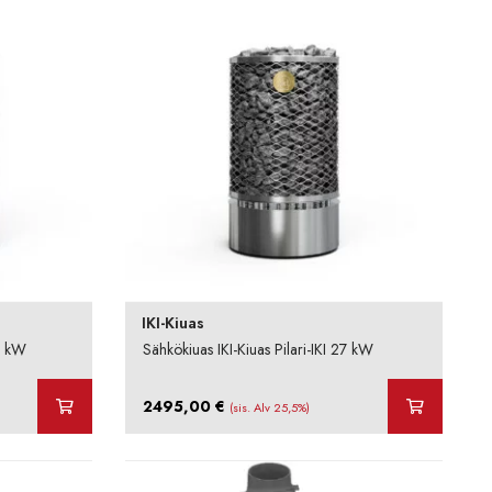
IKI-Kiuas
36 kW
Sähkökiuas IKI-Kiuas Pilari-IKI 27 kW
2495,00
€
(sis. Alv 25,5%)