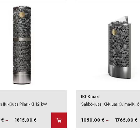
IKI-Kiuas
 IKI-Kiuas Pilari-IKI 12 kW
Sähkökiuas IKI-Kiuas Kulma-IKI 
Hintaluokka:
H
0
€
–
1815,00
€
1050,00
€
–
1765,00
€
1195,00 €
1
-
-
1815,00 €
1