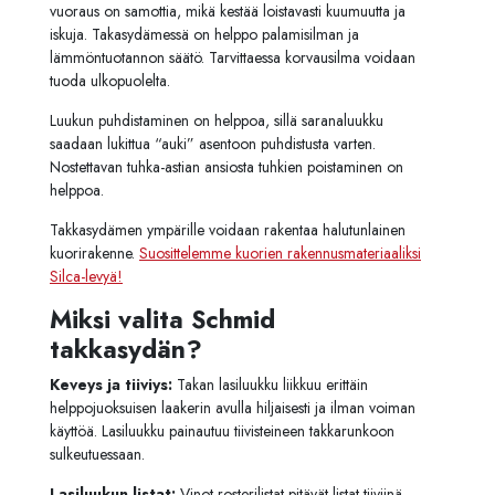
vuoraus on samottia, mikä kestää loistavasti kuumuutta ja
iskuja. Takasydämessä on helppo palamisilman ja
lämmöntuotannon säätö. Tarvittaessa korvausilma voidaan
tuoda ulkopuolelta.
Luukun puhdistaminen on helppoa, sillä saranaluukku
saadaan lukittua “auki” asentoon puhdistusta varten.
Nostettavan tuhka-astian ansiosta tuhkien poistaminen on
helppoa.
Takkasydämen ympärille voidaan rakentaa halutunlainen
kuorirakenne.
Suosittelemme kuorien rakennusmateriaaliksi
Silca-levyä!
Miksi valita Schmid
takkasydän?
Keveys ja tiiviys:
Takan lasiluukku liikkuu erittäin
helppojuoksuisen laakerin avulla hiljaisesti ja ilman voiman
käyttöä. Lasiluukku painautuu tiivisteineen takkarunkoon
sulkeutuessaan.
Lasiluukun listat:
Vinot rosterilistat pitävät listat tiiviinä.