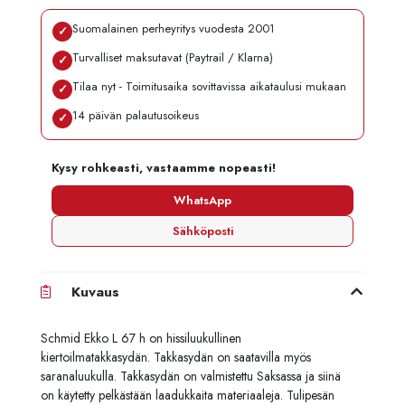
Suomalainen perheyritys vuodesta 2001
✓
Turvalliset maksutavat (Paytrail / Klarna)
✓
Tilaa nyt - Toimitusaika sovittavissa aikataulusi mukaan
✓
14 päivän palautusoikeus
✓
Kysy rohkeasti, vastaamme nopeasti!
WhatsApp
Sähköposti
Kuvaus
Schmid Ekko L 67 h on hissiluukullinen
kiertoilmatakkasydän. Takkasydän on saatavilla myös
saranaluukulla. Takkasydän on valmistettu Saksassa ja siinä
on käytetty pelkästään laadukkaita materiaaleja. Tulipesän