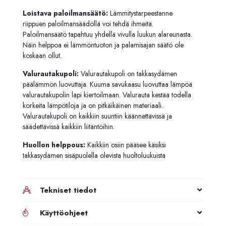
Loistava paloilmansäätö:
Lämmitystarpeestanne
riippuen paloilmansäädöllä voi tehdä ihmeitä.
Paloilmansäätö tapahtuu yhdellä vivulla luukun alareunasta.
Näin helppoa ei lämmöntuoton ja palamisajan säätö ole
koskaan ollut.
Valurautakupoli:
Valurautakupoli on takkasydämen
päälämmön luovuttaja. Kuuma savukaasu luovuttaa lämpöä
valurautakupolin läpi kiertoilmaan. Valurauta kestää todella
korkeita lämpötiloja ja on pitkäikäinen materiaali.
Valurautakupoli on kaikkiin suuntiin käännettävissä ja
säädettävissä kaikkiin liitäntöihin.
Huollon helppous:
Kaikkiin osiin pääsee käsiksi
takkasydämen sisäpuolella olevista huoltoluukuista
Tekniset tiedot
Käyttöohjeet