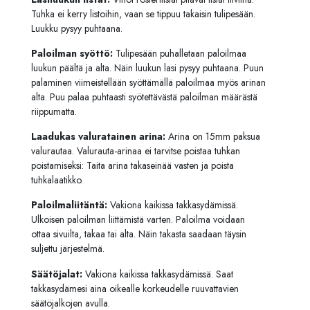
Tuhka ei kerry listoihin, vaan se tippuu takaisin tulipesään.
Luukku pysyy puhtaana.
Paloilman syöttö:
Tulipesään puhalletaan paloilmaa
luukun päältä ja alta. Näin luukun lasi pysyy puhtaana. Puun
palaminen viimeistellään syöttämällä paloilmaa myös arinan
alta. Puu palaa puhtaasti syötettävästä paloilman määrästä
riippumatta.
Laadukas valuratainen arina:
Arina on 15mm paksua
valurautaa. Valurauta-arinaa ei tarvitse poistaa tuhkan
poistamiseksi: Taita arina takaseinää vasten ja poista
tuhkalaatikko.
Paloilmaliitäntä:
Vakiona kaikissa takkasydämissä.
Ulkoisen paloilman liittämistä varten. Paloilma voidaan
ottaa sivuilta, takaa tai alta. Näin takasta saadaan täysin
suljettu järjestelmä.
Säätöjalat:
Vakiona kaikissa takkasydämissä. Saat
takkasydämesi aina oikealle korkeudelle ruuvattavien
säätöjalkojen avulla.