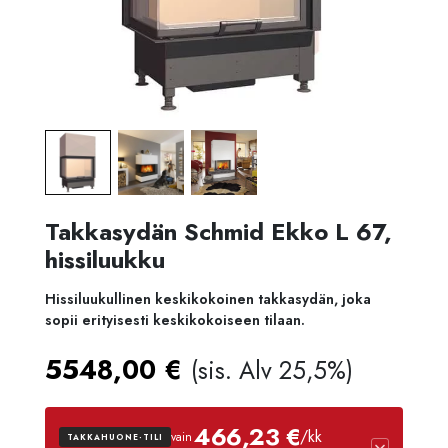
Takkasydän Schmid Ekko L 67,
hissiluukku
Hissiluukullinen keskikokoinen takkasydän, joka
sopii erityisesti keskikokoiseen tilaan.
5548,00
€
(sis. Alv 25,5%)
466,23 €
/kk
vain
TAKKAHUONE-TILI