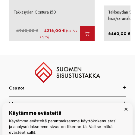
Takkasydän Contura i50
Takkasydän Sch
hissi/saranaluu
Alkuperäinen
Nykyinen
4960,00
€
4216,00
€
(sis. Alv
–
6460,00
€
hinta
hinta
25,5%)
oli:
on:
4960,00 €.
4216,00 €.
Osastot
Info
×
Käytämme evästeitä
Espoon myymälä
Käytämme evästeitä parantaaksemme käyttökokemustasi
ja analysoidaksemme sivuston liikennettä. Valitse mitkä
evästeet sallit.