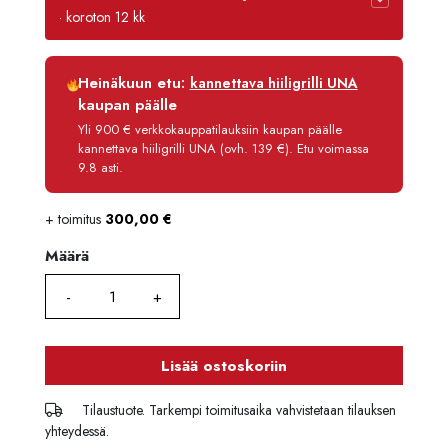
· koroton 12 kk
Luottoaika
12 kk
Heinäkuun etu:
kannettava hiiligrilli UNA
Korko
0 %
kaupan päälle
Käsittelymaksu
3,90 €/kk
Yli 900 € verkkokauppatilauksiin kaupan päälle
kannettava hiiligrilli UNA (ovh. 139 €). Etu voimassa
Maksettava yhteensä
5 594,80 €
9.8 asti.
+ toimitus
300,00
€
Määrä
Määrä
Lisää ostoskoriin
Tilaustuote. Tarkempi toimitusaika vahvistetaan tilauksen
yhteydessä.