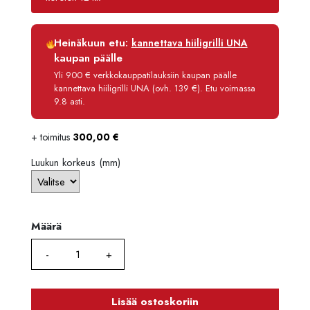
7129,
Luottoaika
12 kk
Heinäkuun etu:
kannettava hiiligrilli UNA
Korko
0 %
kaupan päälle
Käsittelymaksu
3,90 €/kk
Yli 900 € verkkokauppatilauksiin kaupan päälle
kannettava hiiligrilli UNA (ovh. 139 €). Etu voimassa
Maksettava yhteensä
6 986,80 €
9.8 asti.
+ toimitus
300,00
€
Luukun korkeus (mm)
Määrä
Määrä
Lisää ostoskoriin