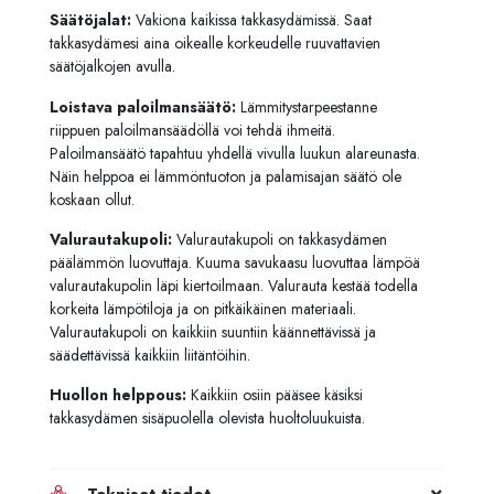
Säätöjalat:
Vakiona kaikissa takkasydämissä. Saat
takkasydämesi aina oikealle korkeudelle ruuvattavien
säätöjalkojen avulla.
Loistava paloilmansäätö:
Lämmitystarpeestanne
riippuen paloilmansäädöllä voi tehdä ihmeitä.
Paloilmansäätö tapahtuu yhdellä vivulla luukun alareunasta.
Näin helppoa ei lämmöntuoton ja palamisajan säätö ole
koskaan ollut.
Valurautakupoli:
Valurautakupoli on takkasydämen
päälämmön luovuttaja. Kuuma savukaasu luovuttaa lämpöä
valurautakupolin läpi kiertoilmaan. Valurauta kestää todella
korkeita lämpötiloja ja on pitkäikäinen materiaali.
Valurautakupoli on kaikkiin suuntiin käännettävissä ja
säädettävissä kaikkiin liitäntöihin.
Huollon helppous:
Kaikkiin osiin pääsee käsiksi
takkasydämen sisäpuolella olevista huoltoluukuista.
Tekniset tiedot