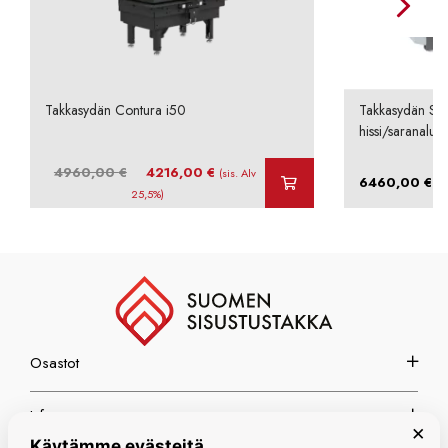
Takkasydän Contura i50
Takkasydän Sch
hissi/saranaluu
Alkuperäinen
Nykyinen
4960,00
€
4216,00
€
(sis. Alv
–
6460,00
€
hinta
hinta
25,5%)
oli:
on:
4960,00 €.
4216,00 €.
Osastot
Info
×
Käytämme evästeitä