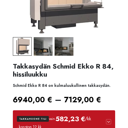
Takkasydän Schmid Ekko R 84,
hissiluukku
Schmid Ekko R 84 on kulmaluukullinen takkasydän.
Hintal
–
6940,00
€
7129,00
€
6940,
582,23 €
/kk
vain
TAKKAHUONE-TILI
-
· koroton 12 kk