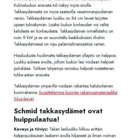
Kulmaluukun ansiosta tuli näkyy myös sivulle.
Takkasydämestä on myös saatavilla vasemmanpuoleinen
versio. Takkasydämen luukku on 84 cm leveä tarjoten
upean tulinäkymän. Lisäksi luukun korkeuden voi valita
kahdesta eri korkeudesta. Takkasydämen nimellisteho on
noin 9 kW ja se on suunniteltu keskikokoisiin tiloihin.
Takkasydämessä on vipu palamisilmansäätöä varten.
Hissiluukusta huolimatta takkasydämen ylläpito on helppoa.
Luukku aukeaa sivulta, jolloin luukun lasi voidaan helposti
puhdistaa. Tuhkien tyhjennys onnistuu helposti nostettavan
tuhka-astian ansiosta.
Takkasydämen ympärille voidaan rakentaa halutunlainen
kuorirakenne.
Suosittelemme kuorien rakennusmateriaaliksi
Silca-levyä!
Schmid takkasydämet ovat
huippulaatua!
Keveys ja tiiviys:
Takan lasiluukku liikkuu erittäin
helppojuoksuisen laakerin avulla hiljaisesti ja ilman voiman