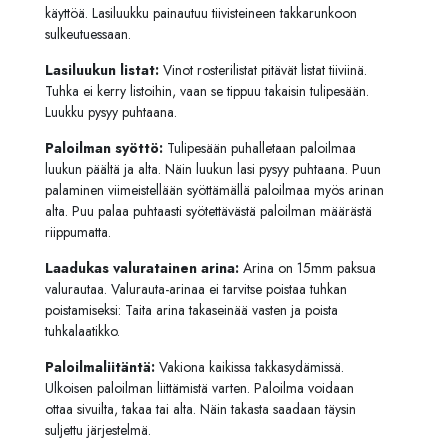
käyttöä. Lasiluukku painautuu tiivisteineen takkarunkoon
sulkeutuessaan.
Lasiluukun listat:
Vinot rosterilistat pitävät listat tiiviinä.
Tuhka ei kerry listoihin, vaan se tippuu takaisin tulipesään.
Luukku pysyy puhtaana.
Paloilman syöttö:
Tulipesään puhalletaan paloilmaa
luukun päältä ja alta. Näin luukun lasi pysyy puhtaana. Puun
palaminen viimeistellään syöttämällä paloilmaa myös arinan
alta. Puu palaa puhtaasti syötettävästä paloilman määrästä
riippumatta.
Laadukas valuratainen arina:
Arina on 15mm paksua
valurautaa. Valurauta-arinaa ei tarvitse poistaa tuhkan
poistamiseksi: Taita arina takaseinää vasten ja poista
tuhkalaatikko.
Paloilmaliitäntä:
Vakiona kaikissa takkasydämissä.
Ulkoisen paloilman liittämistä varten. Paloilma voidaan
ottaa sivuilta, takaa tai alta. Näin takasta saadaan täysin
suljettu järjestelmä.