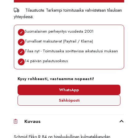
Tilaustuote. Tarkempi toimitusaika vahvistetaan tilauksen
yhteydessä.
Suomalainen perheyritys vuodesta 2001
✓
Turvalliset maksutavat (Paytrail / Klarna)
✓
Tilaa nyt - Toimitusaika sovittavissa aikataulusi mukaan
✓
14 päivän palautusoikeus
✓
Kysy rohkeasti, vastaamme nopeasti!
WhatsApp
Sähköposti
Kuvaus
Schmid Ekko R 84 on hissiluukullinen kulmatakkasydän.