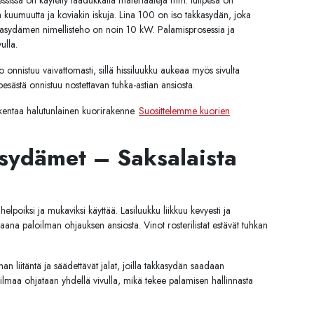
ssissa on käytetty laadukkaita materiaaleja mm. tulipesä on
a kuumuutta ja koviakin iskuja. Lina 100 on iso takkasydän, joka
akkasydämen nimellisteho on noin 10 kW. Palamisprosessia ja
ulla.
onnistuu vaivattomasti, sillä hissiluukku aukeaa myös sivulta
pesästä onnistuu nostettavan tuhka-astian ansiosta.
entaa halutunlainen kuorirakenne.
Suosittelemme kuorien
sydämet – Saksalaista
lpoiksi ja mukaviksi käyttää. Lasiluukku liikkuu kevyesti ja
uhtaana paloilman ohjauksen ansiosta. Vinot rosterilistat estävät tuhkan
an liitäntä ja säädettävät jalat, joilla takkasydän saadaan
lmaa ohjataan yhdellä vivulla, mikä tekee palamisen hallinnasta