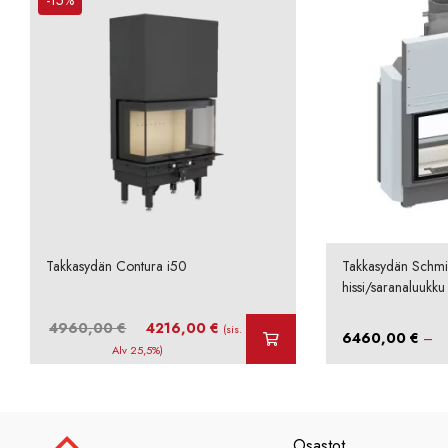
-15%
Takkasydän Contura i50
Takkasydän Schmi
hissi/saranaluukku
Alkuperäinen
Nykyinen
4960,00
€
4216,00
€
(sis.
6460,00
€
–
hinta
hinta
Alv 25,5%)
oli:
on:
4960,00 €.
4216,00 €.
Osastot