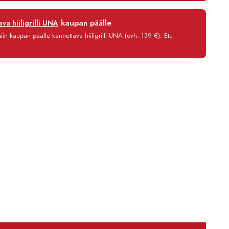
7104,00 €
12 kk
kaupan päälle
va hiiligrilli UNA
0 %
in kaupan päälle kannettava hiiligrilli UNA (ovh. 139 €). Etu
3,90 €/kk
6 638,80 €