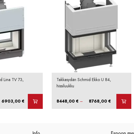
d Lina TV 73,
Takkasydän Schmid Ekko U 84,
hissiluukku
Hintaluokka:
Hintaluokka:
6903,00
€
8448,00
€
–
8768,00
€
6460,00 €
8448,00 €
-
-
6903,00 €
8768,00 €
Info
Espoon my