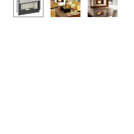
TOTO
Kylpyhuonekalusteet