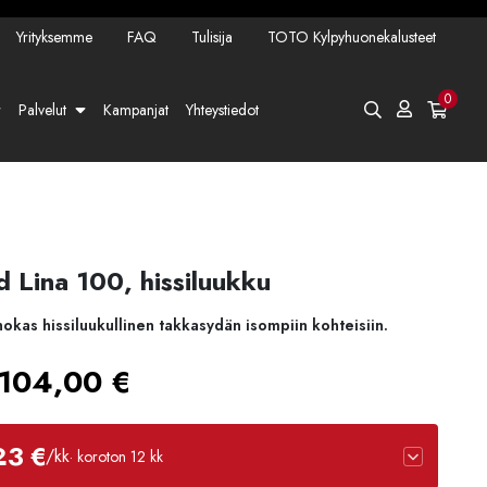
Yrityksemme
FAQ
Tulisija
TOTO Kylpyhuonekalusteet
0
Palvelut
Kampanjat
Yhteystiedot
 Lina 100, hissiluukku
okas hissiluukullinen takkasydän isompiin kohteisiin.
Hintaluokka:
104,00
€
6592,00 €
23 €
/kk
· koroton 12 kk
-