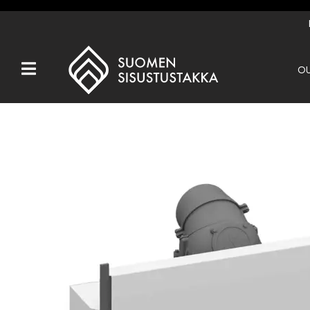
OU
Kaikki tuotteet
Tuotemerkit
OUTLET
Takat
Hormit
Ulkotulisijat
Kiukaat
Muut tuotteet