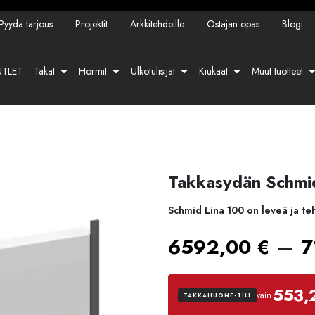
Pyydä tarjous
Projektit
Arkkitehdeille
Ostajan opas
Blogi
TLET
Takat
Hormit
Ulkotulisijat
Kiukaat
Muut tuotteet
Takkasydän Schmid
Schmid Lina 100 on leveä ja teh
–
6592,00
€
7
553,
vain
TAKKAHUONE-TILI