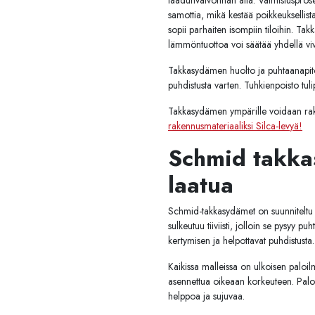
laadunvalvonnan alla. Valmistusprose
samottia, mikä kestää poikkeuksellist
sopii parhaiten isompiin tiloihin. T
lämmöntuottoa voi säätää yhdellä viv
Takkasydämen huolto ja puhtaanapito 
puhdistusta varten. Tuhkienpoisto tuli
Takkasydämen ympärille voidaan rak
rakennusmateriaaliksi Silca-levyä!
Schmid takka
laatua
Schmid-takkasydämet on suunniteltu he
sulkeutuu tiiviisti, jolloin se pysyy p
kertymisen ja helpottavat puhdistusta.
Kaikissa malleissa on ulkoisen paloilm
asennettua oikeaan korkeuteen. Paloi
helppoa ja sujuvaa.