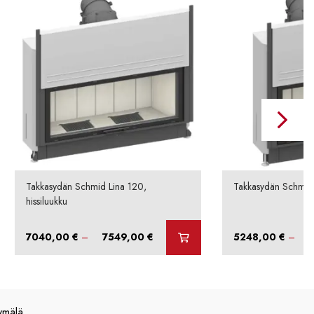
Takkasydän Schmid Lina 120,
Takkasydän Schmid L
hissiluukku
Hintaluokka:
7040,00
€
–
7549,00
€
5248,00
€
–
7040,00 €
-
7549,00 €
ymälä