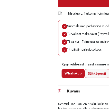
Tilaustuote. Tarkempi toimitus
Suomalainen perheyritys vuo
✓
Turvalliset maksutavat (Paytrai
✓
Tilaa nyt - Toimitusaika sovitt
✓
14 päivän palautusoikeus
✓
Kysy rohkeasti, vastaamme 
WhatsApp
Sähköposti
Kuvaus
Schmid Lina 100 on hissiluukullinen