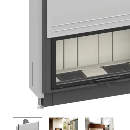
Palvelut
Kampanjat
Yhteystiedot
Pyydä tarjous
Projektit
Arkkitehdeille
Ostajan opas
Blogi
Yrityksemme
FAQ
Tulisija