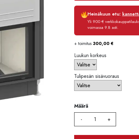
Luottoaika
Heinäkuun etu:
kannetta
Korko
Yli 900 € verkkokauppatilauksi
Käsittelymaksu
voimassa 9.8 asti.
Maksettava yhteensä
+ toimitus
300,00
€
Luukun korkeus
Tulipesän sisävuoraus
Määrä
Määrä