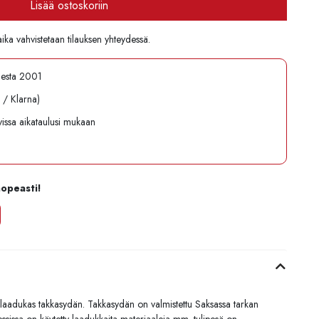
Lisää ostoskoriin
aika vahvistetaan tilauksen yhteydessä.
desta 2001
l / Klarna)
avissa aikataulusi mukaan
nopeasti!
 laadukas takkasydän. Takkasydän on valmistettu Saksassa tarkan