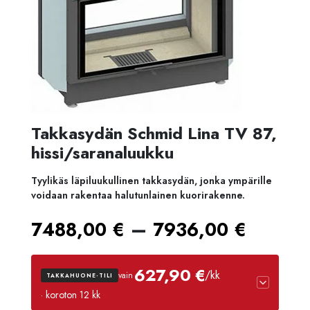
Takkasydän Schmid Lina TV 87,
hissi/saranaluukku
Tyylikäs läpiluukullinen takkasydän, jonka ympärille
voidaan rakentaa halutunlainen kuorirakenne.
Hintal
–
7488,00
€
7936,00
€
7488,
627,90 €
/kk
vain
TAKKAHUONE-TILI
-
· koroton 12 kk