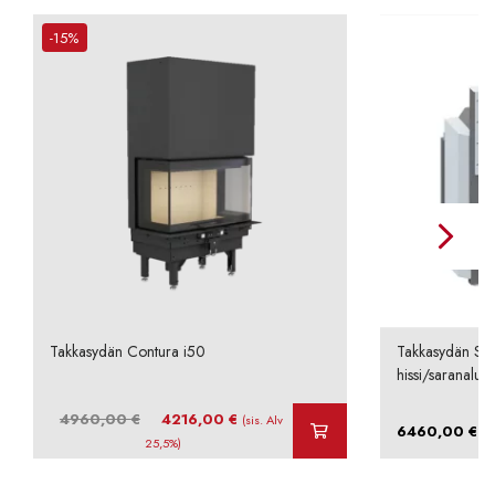
-15%
Takkasydän Contura i50
Takkasydän Sch
hissi/saranaluu
Alkuperäinen
Nykyinen
4960,00
€
4216,00
€
(sis. Alv
–
6460,00
€
hinta
hinta
25,5%)
oli:
on:
4960,00 €.
4216,00 €.