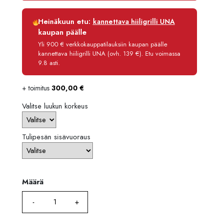
7936,
Luottoaika
12 kk
Heinäkuun etu:
kannettava hiiligrilli UNA
Korko
0 %
kaupan päälle
Käsittelymaksu
3,90 €/kk
Yli 900 € verkkokauppatilauksiin kaupan päälle
kannettava hiiligrilli UNA (ovh. 139 €). Etu voimassa
Maksettava yhteensä
7 534,80 €
9.8 asti.
+ toimitus
300,00
€
Valitse luukun korkeus
Tulipesän sisävuoraus
Määrä
Määrä