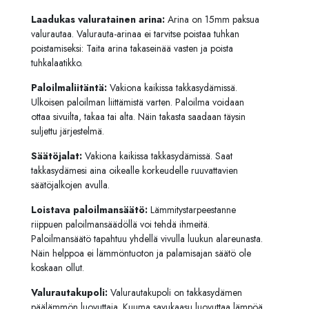
Laadukas valuratainen arina:
Arina on 15mm paksua
valurautaa. Valurauta-arinaa ei tarvitse poistaa tuhkan
poistamiseksi: Taita arina takaseinää vasten ja poista
tuhkalaatikko.
Paloilmaliitäntä:
Vakiona kaikissa takkasydämissä.
Ulkoisen paloilman liittämistä varten. Paloilma voidaan
ottaa sivuilta, takaa tai alta. Näin takasta saadaan täysin
suljettu järjestelmä.
Säätöjalat:
Vakiona kaikissa takkasydämissä. Saat
takkasydämesi aina oikealle korkeudelle ruuvattavien
säätöjalkojen avulla.
Loistava paloilmansäätö:
Lämmitystarpeestanne
riippuen paloilmansäädöllä voi tehdä ihmeitä.
Paloilmansäätö tapahtuu yhdellä vivulla luukun alareunasta.
Näin helppoa ei lämmöntuoton ja palamisajan säätö ole
koskaan ollut.
Valurautakupoli:
Valurautakupoli on takkasydämen
päälämmön luovuttaja. Kuuma savukaasu luovuttaa lämpöä