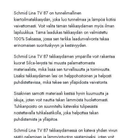
Schmid Lina TV 87 on tunnelimallinen
kiertoilmatakkasydän, joka luo tunnelmaa ja lämpöä kotiisi
vaivattomasti. Voit valita tämän takkasydämen myös ilman
läpiluukkua. Tämä laadukas takkasydän on valmistettu
100% Saksassa, jossa sen tarkka laadunvalvonta takaa
erinomaisen suorituskyvyn ja kestävyyden.
Schmid Lina TV 87 takkasydämen ympärille voit rakentaa
kuoret Silca-levystä tai muusta palamattomasta
materiaalista, mikä lisää sen turvallisuutta ja toimivuutta.
Lisäksi takkasydämen lasi on helppohoitoinen ja helposti
puhdistettavissa, mikä tekee sen ylläpidosta vaivatonta.
Sisäkivien samotti materiaali kestää hyvin kuumuutta ja
iskuja, joten voit nauttia takan lämmöstä huolettomasti.
Tuhkanpoisto on suunniteltu käteväksi tulipesästä
nostettavalla tuhkalaatikolla, joka helpottaa takan
puhdistamista ja ylläpitoa.
Schmid Lina TV 87 takkasydämessä on kätevä yhden vivun
säätö palamisen ja lämmöntuoton säätämiseksi, joten voit