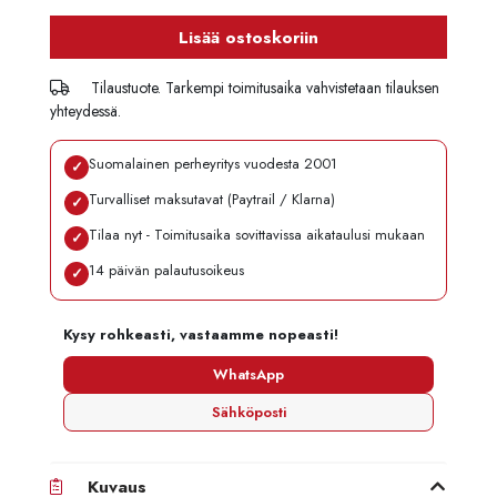
Lisää ostoskoriin
Tilaustuote. Tarkempi toimitusaika vahvistetaan tilauksen
yhteydessä.
Suomalainen perheyritys vuodesta 2001
✓
Turvalliset maksutavat (Paytrail / Klarna)
✓
Tilaa nyt - Toimitusaika sovittavissa aikataulusi mukaan
✓
14 päivän palautusoikeus
✓
Kysy rohkeasti, vastaamme nopeasti!
WhatsApp
Sähköposti
Kuvaus