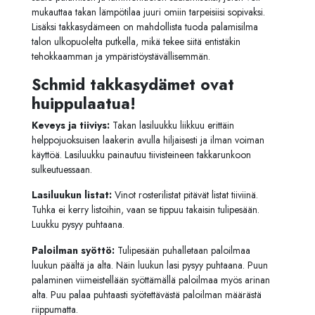
mukauttaa takan lämpötilaa juuri omiin tarpeisiisi sopivaksi.
Lisäksi takkasydämeen on mahdollista tuoda palamisilma
talon ulkopuolelta putkella, mikä tekee siitä entistäkin
tehokkaamman ja ympäristöystävällisemmän.
Schmid takkasydämet ovat
huippulaatua!
Keveys ja tiiviys:
Takan lasiluukku liikkuu erittäin
helppojuoksuisen laakerin avulla hiljaisesti ja ilman voiman
käyttöä. Lasiluukku painautuu tiivisteineen takkarunkoon
sulkeutuessaan.
Lasiluukun listat:
Vinot rosterilistat pitävät listat tiiviinä.
Tuhka ei kerry listoihin, vaan se tippuu takaisin tulipesään.
Luukku pysyy puhtaana.
Paloilman syöttö:
Tulipesään puhalletaan paloilmaa
luukun päältä ja alta. Näin luukun lasi pysyy puhtaana. Puun
palaminen viimeistellään syöttämällä paloilmaa myös arinan
alta. Puu palaa puhtaasti syötettävästä paloilman määrästä
riippumatta.