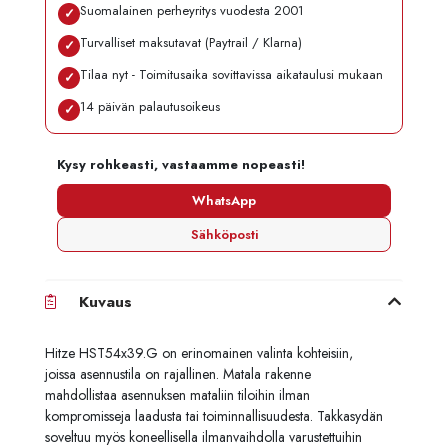
Suomalainen perheyritys vuodesta 2001
✓
Turvalliset maksutavat (Paytrail / Klarna)
✓
Tilaa nyt - Toimitusaika sovittavissa aikataulusi mukaan
✓
14 päivän palautusoikeus
✓
Kysy rohkeasti, vastaamme nopeasti!
WhatsApp
Sähköposti
Kuvaus
Hitze HST54x39.G on erinomainen valinta kohteisiin,
joissa asennustila on rajallinen. Matala rakenne
mahdollistaa asennuksen mataliin tiloihin ilman
kompromisseja laadusta tai toiminnallisuudesta. Takkasydän
soveltuu myös koneellisella ilmanvaihdolla varustettuihin