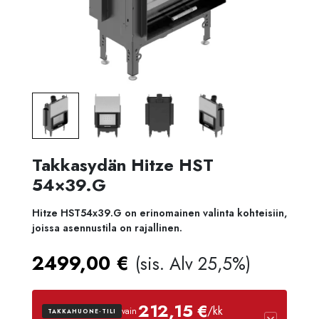
Takkasydän Hitze HST
54×39.G
Hitze HST54x39.G on erinomainen valinta kohteisiin,
joissa asennustila on rajallinen.
2499,00
€
(sis. Alv 25,5%)
212,15 €
/kk
vain
TAKKAHUONE-TILI