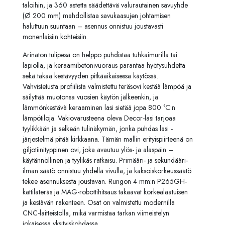
taloihin, ja 360 astetta säädettävä valurautainen savuyhde
(Ø 200 mm) mahdollistaa savukaasujen johtamisen
haluttuun suuntaan – asennus onnistuu joustavasti
monenlaisiin kohteisiin.
Arinaton tulipesä on helppo puhdistaa tuhkaimurilla tai
lapiolla, ja keraamibetonivuoraus parantaa hyötysuhdetta
sekä takaa kestävyyden pitkäaikaisessa käytössä.
Vahvistetusta profiilista valmistettu teräsovi kestää lämpöä ja
säilyttää muotonsa vuosien käytön jälkeenkin, ja
lämmönkestävä keraaminen lasi sietää jopa 800 °C:n
lämpötiloja. Vakiovarusteena oleva Decor-lasi tarjoaa
tyylikkään ja selkeän tulinäkymän, jonka puhdas lasi -
järjestelmä pitää kirkkaana. Tämän mallin erityispiirteenä on
giljotiinityppinen ovi, joka avautuu ylös- ja alaspäin –
käytännöllinen ja tyylikäs ratkaisu. Primääri- ja sekundääri-
ilman säätö onnistuu yhdellä vivulla, ja kaksoiskorkeussäätö
tekee asennuksesta joustavan. Rungon 4 mm:n P265GH-
kattilateräs ja MAG-robottihitsaus takaavat korkealaatuisen
ja kestävän rakenteen. Osat on valmistettu modernilla
CNC-laitteistolla, mikä varmistaa tarkan viimeistelyn
jokaisessa yksityiskohdassa.