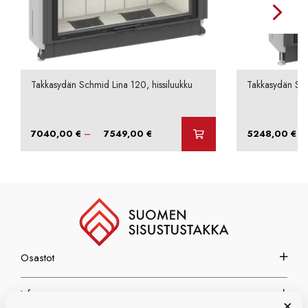
Takkasydän Schmid Lina 120, hissiluukku
Takkasydän Sch
Hintaluokka:
–
–
7040,00
€
7549,00
€
5248,00
€
7040,00 €
-
7549,00 €
Osastot
Info
×