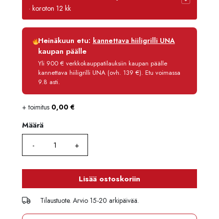
· koroton 12 kk
Luottoaika
12 kk
Heinäkuun etu:
kannettava hiiligrilli UNA
Korko
0 %
kaupan päälle
Käsittelymaksu
3,90 €/kk
Yli 900 € verkkokauppatilauksiin kaupan päälle
kannettava hiiligrilli UNA (ovh. 139 €). Etu voimassa
Maksettava yhteensä
2 545,80 €
9.8 asti.
+ toimitus
0,00
€
Määrä
Määrä
Lisää ostoskoriin
Tilaustuote. Arvio 15-20 arkipäivää.