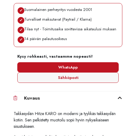
Suomalainen perheyritys vuodesta 2001
✓
Turvalliset maksutavat (Paytrail / Klarna)
✓
Tilaa nyt - Toimitusaika sovittavissa aikataulusi mukaan
✓
14 päivän palautusoikeus
✓
Kysy rohkeasti, vastaamme nopeasti!
WhatsApp
Sähköposti
Kuvaus
Takkasydän Hitze KARO on moderni ja tyylikäs takkasydän
kotiin. Sen pelkistetty muotoilu sopii hyvin nykyaikaiseen
sisustukseen.