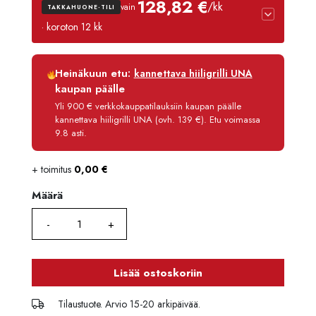
128,82 €
/kk
vain
TAKKAHUONE-TILI
· koroton 12 kk
Luottoaika
12 kk
Heinäkuun etu:
kannettava hiiligrilli UNA
Korko
0 %
kaupan päälle
Käsittelymaksu
3,90 €/kk
Yli 900 € verkkokauppatilauksiin kaupan päälle
kannettava hiiligrilli UNA (ovh. 139 €). Etu voimassa
Maksettava yhteensä
1 545,80 €
9.8 asti.
+ toimitus
0,00
€
Määrä
Määrä
Lisää ostoskoriin
Tilaustuote. Arvio 15-20 arkipäivää.