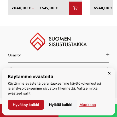
Hintaluokka:
–
–
7040,00
€
7549,00
€
5248,00
€
7040,00 €
-
7549,00 €
Osastot
Info
×
Käytämme evästeitä
Espoon myymälä
Käytämme evästeitä parantaaksemme käyttökokemustasi
ja analysoidaksemme sivuston liikennettä. Valitse mitkä
evästeet sallit.
Hyväksy kaikki
Hylkää kaikki
Muokkaa
© Suomen Sisustustakka 2026
PYYDÄ TARJOUS
WHATSAPP