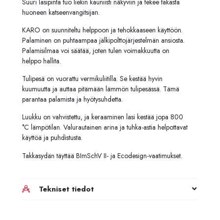
Suuri lasipinta tuo liekin kauniisti näkyviin ja tekee takasta
huoneen katseenvangitsijan.
KARO on suunniteltu helppoon ja tehokkaaseen käyttöön.
Palaminen on puhtaampaa jälkipolttojärjestelmän ansiosta.
Palamisilmaa voi säätää, joten tulen voimakkuutta on
helppo hallita.
Tulipesä on vuorattu vermikuliitilla. Se kestää hyvin
kuumuutta ja auttaa pitämään lämmön tulipesässä. Tämä
parantaa palamista ja hyötysuhdetta.
Luukku on vahvistettu, ja keraaminen lasi kestää jopa 800
°C lämpötilan. Valurautainen arina ja tuhka-astia helpottavat
käyttöä ja puhdistusta.
Takkasydän täyttää BImSchV II- ja Ecodesign-vaatimukset.
Tekniset tiedot