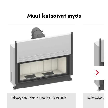
Muut katsoivat myös
Takkasydän Schmid Lina 120, hissiluukku
Takkasydän Sch