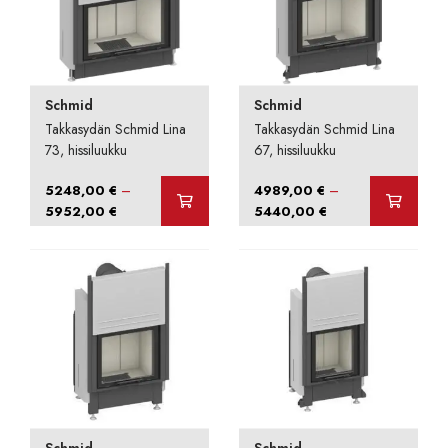
Schmid
Schmid
Takkasydän Schmid Lina
Takkasydän Schmid Lina
73, hissiluukku
67, hissiluukku
–
–
5248,00
€
4989,00
€
Hintaluokka:
Hintaluokka:
5952,00
€
5440,00
€
5248,00 €
4989,00 €
-
-
5952,00 €
5440,00 €
Schmid
Schmid