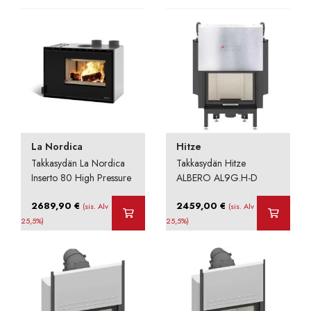
-
3179,90 €.
3020,91 €.
6272,00 €
La Nordica
Hitze
Takkasydän La Nordica
Takkasydän Hitze
Inserto 80 High Pressure
ALBERO AL9G.H-D
2689,90
€
2459,00
€
(sis. Alv
(sis. Alv
25,5%)
25,5%)