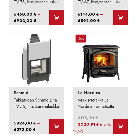
TV 73, hissi/saranaluukku
TV 67, hissi/saranaluukku
–
–
6460,00
€
6144,00
€
Hintaluokka:
Hintaluokka:
6903,00
€
6592,00
€
6460,00 €
6144,00 €
-
-
-5%
6903,00 €
6592,00 €
Schmid
La Nordica
Takkasydän Schmid Lina
Vesikiertotakka La
TV 55, hissi/saranaluukku
Nordica TermoIsotta
3179,90
€
–
5824,00
€
Alkuperäinen
Nykyinen
3020,91
€
(sis. Alv
Hintaluokka:
6272,00
€
hinta
hinta
25,5%)
5824,00 €
oli:
on: