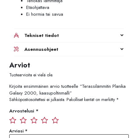
Tehokas lämmittäjä
Etäohjattava
Ei hormia tai savua
Tekniset tiedot
Asennusohjeet
Arviot
Tuotearvioita ei vielä ole.
Kirjoita ensimmäinen arvio tuotteelle “Terassilämmitin Planika
Galaxy 2000, kaasupoltinmalli”
Sähköpostiosoitettasi ei julkaista.
Pakolliset kentät on merkitty
*
Arvostelusi
*
Arviosi
*