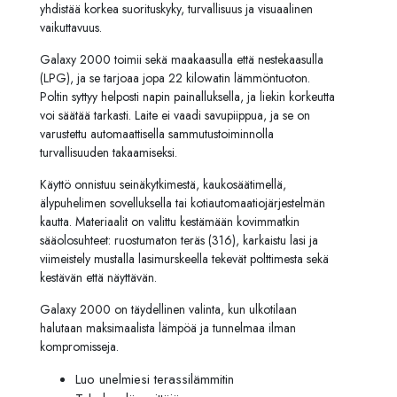
yhdistää korkea suorituskyky, turvallisuus ja visuaalinen
vaikuttavuus.
Galaxy 2000 toimii sekä maakaasulla että nestekaasulla
(LPG), ja se tarjoaa jopa 22 kilowatin lämmöntuoton.
Poltin syttyy helposti napin painalluksella, ja liekin korkeutta
voi säätää tarkasti. Laite ei vaadi savupiippua, ja se on
varustettu automaattisella sammutustoiminnolla
turvallisuuden takaamiseksi.
Käyttö onnistuu seinäkytkimestä, kaukosäätimellä,
älypuhelimen sovelluksella tai kotiautomaatiojärjestelmän
kautta. Materiaalit on valittu kestämään kovimmatkin
sääolosuhteet: ruostumaton teräs (316), karkaistu lasi ja
viimeistely mustalla lasimurskeella tekevät polttimesta sekä
kestävän että näyttävän.
Galaxy 2000 on täydellinen valinta, kun ulkotilaan
halutaan maksimaalista lämpöä ja tunnelmaa ilman
kompromisseja.
Luo unelmiesi terassilämmitin