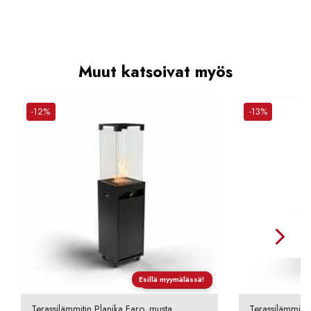
Muut katsoivat myös
-12%
-13%
Esillä myymälässä!
Ilmainen toimitus
Terassilämmitin Planika Faro, musta
Terassilämmitin