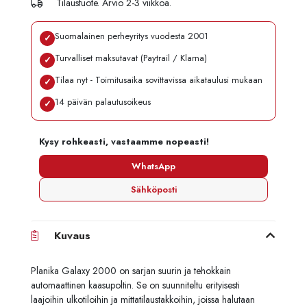
Tilaustuote. Arvio 2-3 viikkoa.
Suomalainen perheyritys vuodesta 2001
✓
Turvalliset maksutavat (Paytrail / Klarna)
✓
Tilaa nyt - Toimitusaika sovittavissa aikataulusi mukaan
✓
14 päivän palautusoikeus
✓
Kysy rohkeasti, vastaamme nopeasti!
WhatsApp
Sähköposti
Kuvaus
Planika Galaxy 2000 on sarjan suurin ja tehokkain
automaattinen kaasupoltin. Se on suunniteltu erityisesti
laajoihin ulkotiloihin ja mittatilaustakkoihin, joissa halutaan