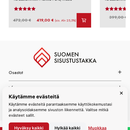
Arvostelu tuotteesta:
4.69
/ 5
Arvos
A
399,00
€
Alkuperäinen
Nykyinen
472,00
€
419,00
€
(sis. Alv 25,5%)
h
hinta
hinta
o
oli:
on:
3
472,00 €.
419,00 €.
Osastot
Info
×
Käytämme evästeitä
Espoon myymälä
Käytämme evästeitä parantaaksemme käyttökokemustasi
ja analysoidaksemme sivuston liikennettä. Valitse mitkä
evästeet sallit.
Hyväksy kaikki
Hylkää kaikki
Muokkaa