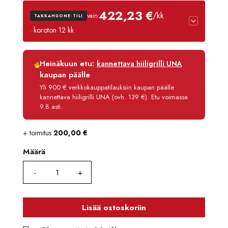
422,23 €
/kk
vain
TAKKAHUONE-TILI
· koroton 12 kk
Luottoaika
12 kk
Heinäkuun etu:
kannettava hiiligrilli UNA
Korko
0 %
kaupan päälle
Käsittelymaksu
3,90 €/kk
Yli 900 € verkkokauppatilauksiin kaupan päälle
kannettava hiiligrilli UNA (ovh. 139 €). Etu voimassa
Maksettava yhteensä
5 066,80 €
9.8 asti.
+ toimitus
200,00
€
Määrä
Määrä
Lisää ostoskoriin