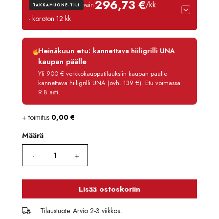
296,73 €
/kk
vain
TAKKAHUONE-TILI
· koroton 12 kk
Luottoaika
12 kk
Heinäkuun etu:
kannettava hiiligrilli UNA
Korko
0 %
kaupan päälle
Käsittelymaksu
3,90 €/kk
Yli 900 € verkkokauppatilauksiin kaupan päälle
kannettava hiiligrilli UNA (ovh. 139 €). Etu voimassa
Maksettava yhteensä
3 560,80 €
9.8 asti.
+ toimitus
0,00
€
Määrä
Määrä
Lisää ostoskoriin
Tilaustuote. Arvio 2-3 viikkoa.