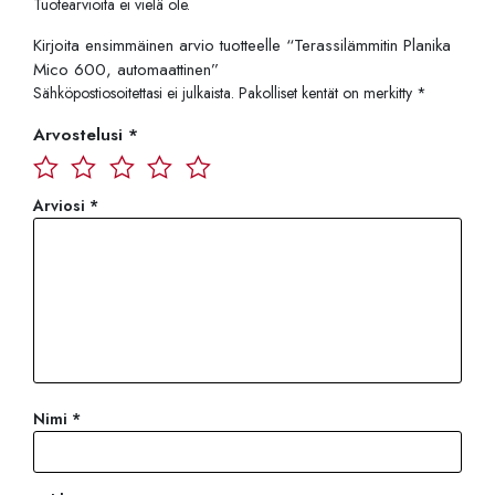
Tuotearvioita ei vielä ole.
Kirjoita ensimmäinen arvio tuotteelle “Terassilämmitin Planika
Mico 600, automaattinen”
Sähköpostiosoitettasi ei julkaista.
Pakolliset kentät on merkitty
*
Arvostelusi
*
Arviosi
*
Nimi
*