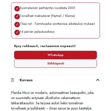
Suomalainen perheyritys vuodesta 2001
✓
Turvalliset maksutavat (Paytrail / Klarna)
✓
Tilaa nyt - Toimitusaika sovittavissa aikataulusi mukaan
✓
14 päivän palautusoikeus
✓
Kysy rohkeasti, vastaamme nopeasti!
WhatsApp
Sähköposti
Kuvaus
Planika Mico on moderni, automaattinen kaasupoltin, joka
on suunniteltu erityisesti ulkotiloihin rakennettaviin
takkaratkaisuihin. Se tarjoaa aidon liekin tunnelman
turvallisesti ja tyylikkäästi – ilman savua tai puun käsittelyä.