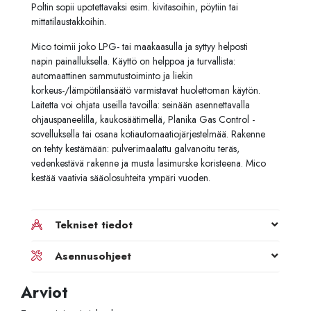
Poltin sopii upotettavaksi esim. kivitasoihin, pöytiin tai
mittatilaustakkoihin.
Mico toimii joko LPG- tai maakaasulla ja syttyy helposti
napin painalluksella. Käyttö on helppoa ja turvallista:
automaattinen sammutustoiminto ja liekin
korkeus-/lämpötilansäätö varmistavat huolettoman käytön.
Laitetta voi ohjata useilla tavoilla: seinään asennettavalla
ohjauspaneelilla, kaukosäätimellä, Planika Gas Control -
sovelluksella tai osana kotiautomaatiojärjestelmää. Rakenne
on tehty kestämään: pulverimaalattu galvanoitu teräs,
vedenkestävä rakenne ja musta lasimurske koristeena. Mico
kestää vaativia sääolosuhteita ympäri vuoden.
Tekniset tiedot
Asennusohjeet
Arviot