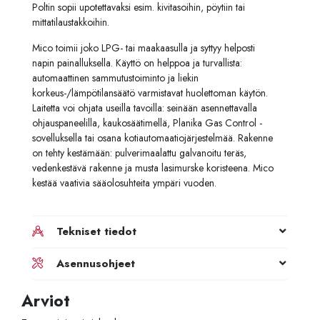
Poltin sopii upotettavaksi esim. kivitasoihin, pöytiin tai
mittatilaustakkoihin.
Mico toimii joko LPG- tai maakaasulla ja syttyy helposti
napin painalluksella. Käyttö on helppoa ja turvallista:
automaattinen sammutustoiminto ja liekin
korkeus-/lämpötilansäätö varmistavat huolettoman käytön.
Laitetta voi ohjata useilla tavoilla: seinään asennettavalla
ohjauspaneelilla, kaukosäätimellä, Planika Gas Control -
sovelluksella tai osana kotiautomaatiojärjestelmää. Rakenne
on tehty kestämään: pulverimaalattu galvanoitu teräs,
vedenkestävä rakenne ja musta lasimurske koristeena. Mico
kestää vaativia sääolosuhteita ympäri vuoden.
Tekniset tiedot
Asennusohjeet
Arviot