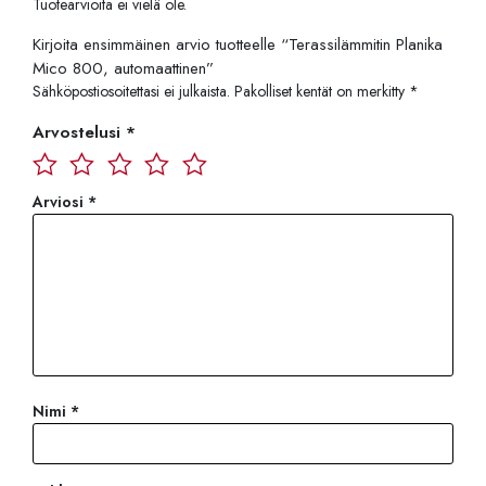
Tuotearvioita ei vielä ole.
Kirjoita ensimmäinen arvio tuotteelle “Terassilämmitin Planika
Mico 800, automaattinen”
Sähköpostiosoitettasi ei julkaista.
Pakolliset kentät on merkitty
*
Arvostelusi
*
Arviosi
*
Nimi
*