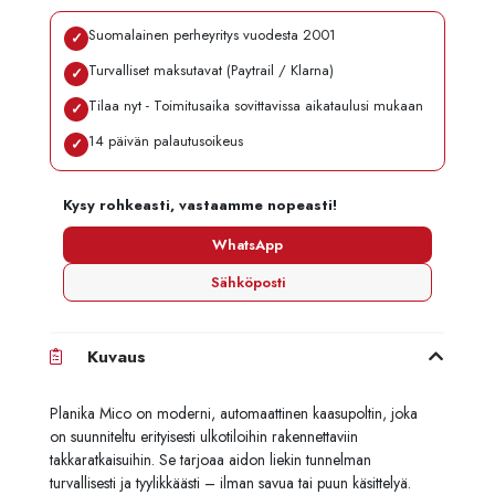
Suomalainen perheyritys vuodesta 2001
✓
Turvalliset maksutavat (Paytrail / Klarna)
✓
Tilaa nyt - Toimitusaika sovittavissa aikataulusi mukaan
✓
14 päivän palautusoikeus
✓
Kysy rohkeasti, vastaamme nopeasti!
WhatsApp
Sähköposti
Kuvaus
Planika Mico on moderni, automaattinen kaasupoltin, joka
on suunniteltu erityisesti ulkotiloihin rakennettaviin
takkaratkaisuihin. Se tarjoaa aidon liekin tunnelman
turvallisesti ja tyylikkäästi – ilman savua tai puun käsittelyä.