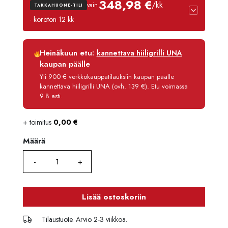
348,98 €
/kk
vain
TAKKAHUONE-TILI
· koroton 12 kk
Luottoaika
12 kk
Heinäkuun etu:
kannettava hiiligrilli UNA
Korko
0 %
kaupan päälle
Käsittelymaksu
3,90 €/kk
Yli 900 € verkkokauppatilauksiin kaupan päälle
kannettava hiiligrilli UNA (ovh. 139 €). Etu voimassa
Maksettava yhteensä
4 187,80 €
9.8 asti.
+ toimitus
0,00
€
Määrä
Määrä
Lisää ostoskoriin
Tilaustuote. Arvio 2-3 viikkoa.