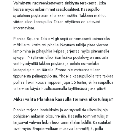
Valmistettu ruosteenkestävästä sinkitystä teräksestä, joka
kestää myös ankarimmat sääolosuhteet. Kaasupullo
sijoitetaan pöytäosan alle takan sisään. Takkaan mahtuu
viiden kilon kaasupullo. Takan pöytäosa on kätevästi
irrotettavissa.
Planika Square Table High sopii erinomaisesti esimerkiksi
mökille tai kotitalosi pihalle. Näyttävä tulisija pitää vieraat
lämpiminä ja pihajuhlia kelpaa järjestää myös pitemmälle
syksyyn. Näyttävän ulkonäön lisäksi pöytälevyjen ansiosta
voit hyödyntää takkaa pöytänä ja pelata esimerkiksi
lautapelejä tulen äärellä. Emme ole vastuussa tuleen
tippuneista pelinappuloista. Yhdellä kaasupullolla tätä takkaa
polttaa liekin koosta riippuen jopa 55 tuntia, eli kaasupulloa
ei tarvitse käydä huoltoasemalla täyttämässä joka päivä.
Miksi valita Planikan kaasulla toimiva ulkotulisija?
Planika tarjoaa laadukkaita ja edistyksellisiä ulkotulisijoja
pohjoisen ankariin olosuhteisiin. Kaasulla toimivat tulisijat
tarjoavat vahvan liekin huonommallakin kelillä. Kaasutakat
ovat myös lämpöarvoltaan mukavia lämmittäjiä, joilla