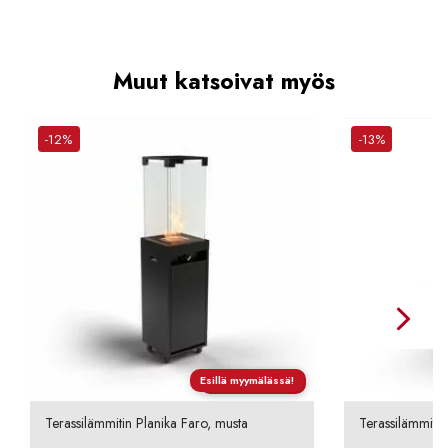
Muut katsoivat myös
-12%
-13%
Esillä myymälässä!
Ilmainen toimitus
Terassilämmitin Planika Faro, musta
Terassilämmitin