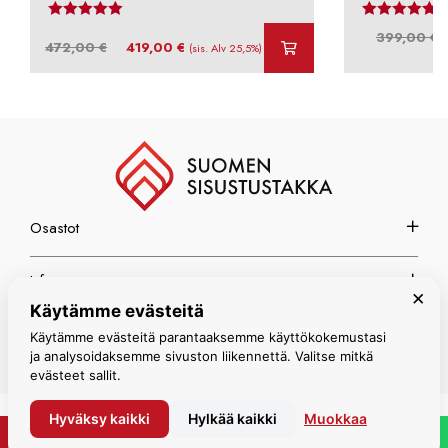
Arvostelu tuotteesta:
4.69
/ 5
Arvos
A
399,00
€
Alkuperäinen
Nykyinen
472,00
€
419,00
€
(sis. Alv 25,5%)
h
hinta
hinta
o
oli:
on:
3
472,00 €.
419,00 €.
Osastot
Info
×
Käytämme evästeitä
Espoon myymälä
Käytämme evästeitä parantaaksemme käyttökokemustasi
ja analysoidaksemme sivuston liikennettä. Valitse mitkä
evästeet sallit.
Hyväksy kaikki
Hylkää kaikki
Muokkaa
© Suomen Sisustustakka 2026
PYYDÄ TARJOUS
WHATSAPP