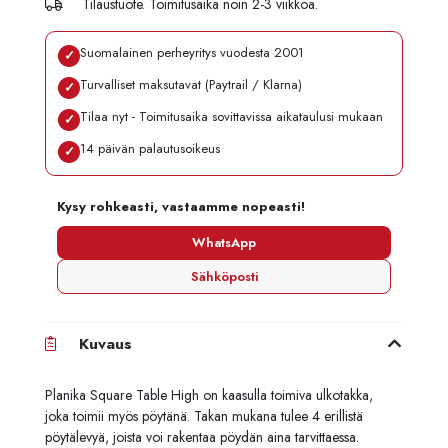
Tilaustuote. Toimitusaika noin 2-3 viikkoa.
Suomalainen perheyritys vuodesta 2001
✓
Turvalliset maksutavat (Paytrail / Klarna)
✓
Tilaa nyt - Toimitusaika sovittavissa aikataulusi mukaan
✓
14 päivän palautusoikeus
✓
Kysy rohkeasti, vastaamme nopeasti!
WhatsApp
Sähköposti
Kuvaus
Planika Square Table High on kaasulla toimiva ulkotakka,
joka toimii myös pöytänä. Takan mukana tulee 4 erillistä
pöytälevyä, joista voi rakentaa pöydän aina tarvittaessa.