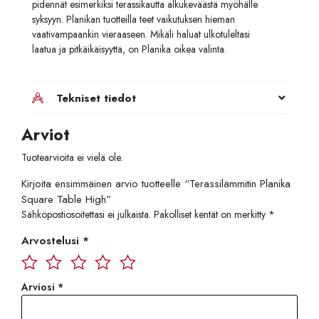
pidennät esimerkiksi terassikautta alkukeväästä myöhälle
syksyyn. Planikan tuotteilla teet vaikutuksen hieman
vaativampaankin vieraaseen. Mikäli haluat ulkotuleltasi
laatua ja pitkäikäisyyttä, on Planika oikea valinta.
Tekniset tiedot
Arviot
Tuotearvioita ei vielä ole.
Kirjoita ensimmäinen arvio tuotteelle “Terassilämmitin Planika
Square Table High”
Sähköpostiosoitettasi ei julkaista.
Pakolliset kentät on merkitty
*
Arvostelusi
*
Arviosi
*