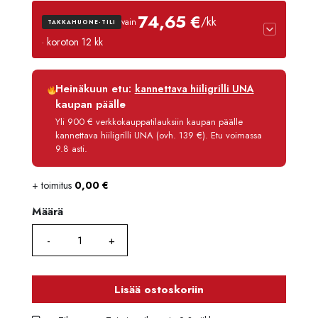
74,65 €
/kk
vain
TAKKAHUONE-TILI
· koroton 12 kk
Luottoaika
12 kk
Heinäkuun etu:
kannettava hiiligrilli UNA
Korko
0 %
kaupan päälle
Käsittelymaksu
3,90 €/kk
Yli 900 € verkkokauppatilauksiin kaupan päälle
kannettava hiiligrilli UNA (ovh. 139 €). Etu voimassa
Maksettava yhteensä
895,80 €
9.8 asti.
+ toimitus
0,00
€
Määrä
Määrä
Lisää ostoskoriin