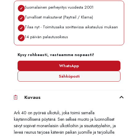
Suomalainen perheyritys vuodesta 2001
✓
Turvalliset maksutavat (Paytrail / Klarna)
✓
Tilaa nyt - Toimitusaika sovittavissa aikataulusi mukaan
✓
14 päivän palautusoikeus
✓
Kysy rohkeasti, vastaamme nopeasti!
WhatsApp
Sähköposti
Kuvaus
Ark 40 on pyöreä ulkotuli, joka toimii samalla
käytännöllisenä pöytänä. Sen selkeä muoto ja luonnolliset
sävyt sopivat monenlaisiin ulkotiloihin ja sisustustyyleihin, ja
leveä reunus tarjoaa kätevän paikan juomille ja tarjoiluille.