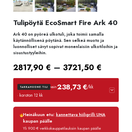
Tulipöytä EcoSmart Fire Ark 40
Ark 40 on pyöreä ulkotuli, joka toimii samalla
käytännöllisenä pöytänä. Sen selkeä muoto ja
luonnolliset sävyt sopivat monenlaisiin ulkotiloihin ja
sisustustyyleihin.
Hintal
–
2817,90
€
3721,50
€
2817,9
238,73 €
/kk
vain
TAKKAHUONE-TILI
-
· koroton 12 kk
3721,5
Luottoaika
12 kk
Heinäkuun etu:
kannettava hiiligrilli UNA
Korko
0 %
kaupan päälle
Käsittelymaksu
3,90 €/kk
Yli 900 € verkkokauppatilauksiin kaupan päälle