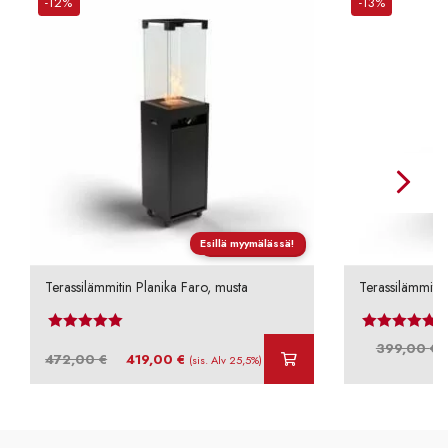
-12%
-13%
Esillä myymälässä!
Ilmainen toimitus
Terassilämmitin Planika Faro, musta
Terassilämmitin
Arvostelu tuotteesta:
4.69
/ 5
Arvos
A
399,00
€
Alkuperäinen
Nykyinen
472,00
€
419,00
€
(sis. Alv 25,5%)
h
hinta
hinta
o
oli:
on:
3
472,00 €.
419,00 €.