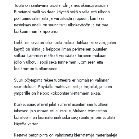
Tuote on saatavana bioetanoli- ja nestekaasuversioina.
Bioetanolimalli voidaan käyttää sekä sisällä että ulkona
polttoainevalinnasta ja varusteista riippuen, kun taas
nestekaasumalli on suunniteltu ulkokäyttöön ja tarjoaa
korkeamman lämpötehon.
Liekki on savuton eikä tuota nokea, tuhkaa tai savua, joten
käyttö on siistiä ja helppoa ilman perinteisen puutulen
sotkua. Lämmön määrää voi säätää tarpeen mukaan,
jolloin ulkotuli sopii sekä tunnelman luomiseen että
lisälämmön tuottamiseen.
Suuri pöytäpinta tekee tuotteesta erinomaisen valinnan
seurusteluun. Pöydälle mahtuvat lasit ja tarjoilut, ja tulen
ympärille on helppo kokoontua viettämään aikaa.
Korkeussäädettävät jalat auttavat asentamaan tuotteen
tukevasti ja suoraan eri alustoille. Mukana toimitetaan
koristeellinen lasimateriaali sekä suojapeite ympärivuotista
käyttöä varten.
Kestävä betonipinta on valmistettu kierrätettyjä materiaaleja