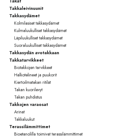
Takat
Takkaleivinuunit
Takkasydämet
Kolmilasiset takkasydämet
Kulmaluukulliset takkasydämet
Läpiluukulliset takkasydämet
Suoraluukulliset takkasydämet
Takkasydän avotakkaan
Takkatarvikkeet
Biotakkojen tarvikkeet
Halkotelineet ja puukorit
Kiertoilmatakan ritilät
Takan kuorilevyt
Takan puhdistus
Takkojen varaosat
Arinat
Takkaluukut
Terassilämmittimet
Bioetanolilla toimivat terassilämmittimet