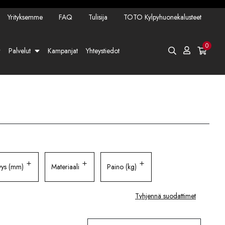
Yrityksemme
FAQ
Tulisija
TOTO Kylpyhuonekalusteet
0
Palvelut
Kampanjat
Yhteystiedot
yys (mm)
Materiaali
Paino (kg)
Tyhjennä suodattimet