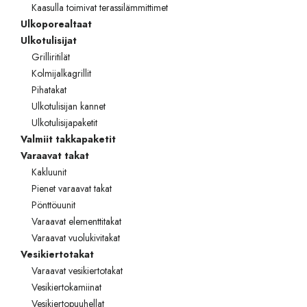
Kaasulla toimivat terassilämmittimet
Ulkoporealtaat
Ulkotulisijat
Grilliritilät
Kolmijalkagrillit
Pihatakat
Ulkotulisijan kannet
Ulkotulisijapaketit
Valmiit takkapaketit
Varaavat takat
Kakluunit
Pienet varaavat takat
Pönttöuunit
Varaavat elementtitakat
Varaavat vuolukivitakat
Vesikiertotakat
Varaavat vesikiertotakat
Vesikiertokamiinat
Vesikiertopuuhellat