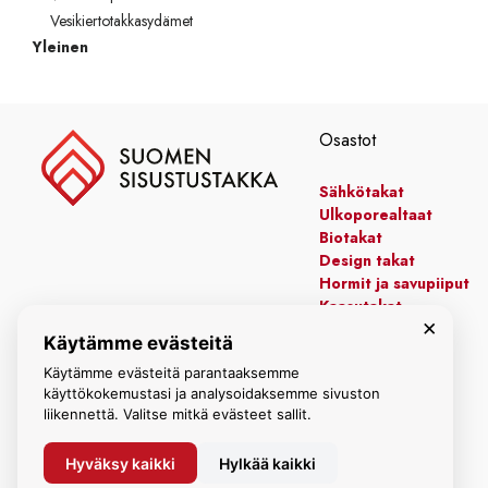
Vesikiertotakkasydämet
Yleinen
Osastot
Sähkötakat
Ulkoporealtaat
Biotakat
Design takat
Hormit ja savupiiput
Kaasutakat
×
Kiertoilmatakat
Käytämme evästeitä
Leivinuunit
Käytämme evästeitä parantaaksemme
Manttelitakat
käyttökokemustasi ja analysoidaksemme sivuston
liikennettä. Valitse mitkä evästeet sallit.
Hyväksy kaikki
Hylkää kaikki