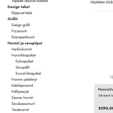
Vapaasti seisovat biotakat
Näytetään tulok
Palvelut
Design takat
Riippuvat takat
Kampanjat
Grillit
Yhteystiedot
Design grillit
Pizzauunit
Pyydä tarjous
Rosvopaistiuunit
Hormit ja savupiiput
Projektit
Harkkohormit
Hormiliitosputket
Arkkitehdeille
Kulmaputket
Savupellit
Ostajan opas
Suorat liitosputket
Blogi
Hormin peitelevyt
Kattoläpiviennit
NunnaUu
Yrityksemme
Pellityssarjat
Varaava t
Saunan hormit
FAQ
Savukaasuimurit
5290,0
Teräshormit
Tulisija