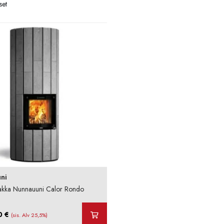
set
ni
akka Nunnauuni Calor Rondo
0
€
(sis. Alv 25,5%)