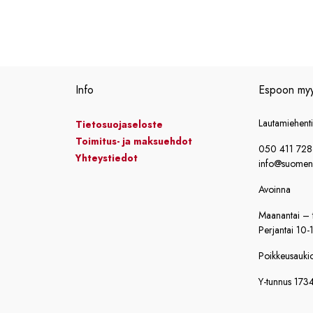
Info
Espoon my
Lautamiehent
Tietosuojaseloste
Toimitus- ja maksuehdot
050 411 72
Yhteystiedot
info@suomensi
Avoinna
Maanantai – t
Perjantai 10-
Poikkeusaukiol
Y-tunnus 173