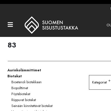
OU
Kaikki tuotteet
Tuotemerkit
83
OUTLET
Takat
Aurinkolämmittimet
Hormit
Biotakat
Ulkotulisijat
Bioetanoli biotakkaan
Kategoriat
Biopolttimet
Kiukaat
Pöytäbiotakat
Riippuvat biotakat
Muut tuotteet
Seinään kiinnitettävät biotakat