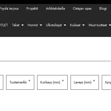
Pyydä tarjous
Projektit
Arkkitehdeille
Ostajan opas
Blogi
TLET
Takat
Hormit
Ulkotulisijat
Kiukaat
Muut tuotteet
Tuotemerkki
Korkeus (mm)
Leveys (mm)
Syv