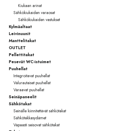
Kiukaan arinat
Sähkökiukaiden varaosat
Sähkökiukaiden vastukset
Kylmäaltaat
Leivinuunit
Manttelitakat
OUTLET
Pellettitakat
Pesevät WC-istuimet
Puuhellat
Integroitavat puuhellat
Valurautaiset puuhellat
Varaavat puuhellat
Seinäpaneelit
Sähkötakat
Seinälle kiinnitettävät sähkötakat
Sähkötakkasydämet
Vapaasti seisovat sähkötakat