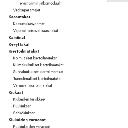
Teräshormin jatkomoduulit
TOTO
Vedonparantajat
Kaasutakat
Kylpyhuonekalusteet
Kaasutakkasydämet
Vapaasti seisovat kaasutakat
Kamiinat
Kevyttakat
Kiertoilmatakat
Kolmilasiset kiertoilmatakat
Kulmaluukulliset kiertoilmatakat
Suoraluukulliset kiertoilmatakat
Tunnelimalliset kiertoilmatakat
Varaavat kiertoilmatakat
Kiukaat
Kiukaiden tarvikkeet
Puukiukaat
Sähkökiukaat
Kiukaiden varaosat
Puukiukaiden varaosat