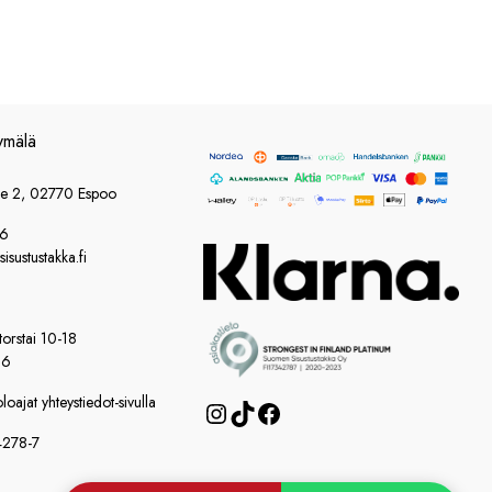
ymälä
ie 2, 02770 Espoo
86
sustustakka.fi
orstai 10-18
16
oajat yhteystiedot-sivulla
Instagram
TikTok
Facebook
4278-7