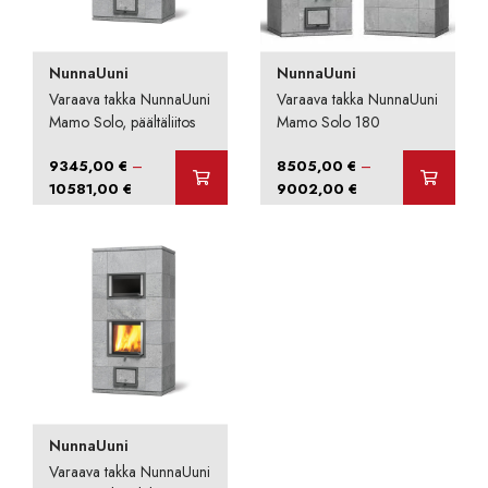
NunnaUuni
NunnaUuni
Varaava takka NunnaUuni
Varaava takka NunnaUuni
Mamo Solo, päältäliitos
Mamo Solo 180
–
–
9345,00
€
8505,00
€
Hintaluokka:
Hintaluokka:
10581,00
€
9002,00
€
9345,00 €
8505,00 €
-
-
10581,00 €
9002,00 €
NunnaUuni
Varaava takka NunnaUuni