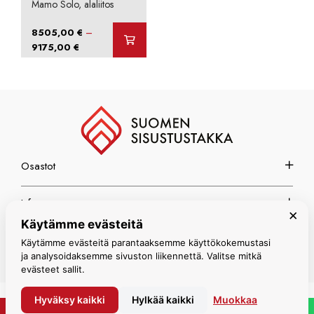
Mamo Solo, alaliitos
–
8505,00
€
Hintaluokka:
9175,00
€
8505,00 €
-
9175,00 €
Osastot
Info
×
Käytämme evästeitä
Espoon myymälä
Käytämme evästeitä parantaaksemme käyttökokemustasi
ja analysoidaksemme sivuston liikennettä. Valitse mitkä
evästeet sallit.
Hyväksy kaikki
Hylkää kaikki
Muokkaa
© Suomen Sisustustakka 2026