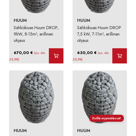
HUUM
HUUM
Sähkökiuas Huum DROP,
Sähkökiuas Huum DROP
9kW, 8-15m³, erillinen
7,5 kW, 7-11m³, erillinen
ohjaus
ohjaus
670,00
€
630,00
€
(sis. Alv
(sis. Alv
25,5%)
25,5%)
Esillä myymälässä!
HUUM
HUUM