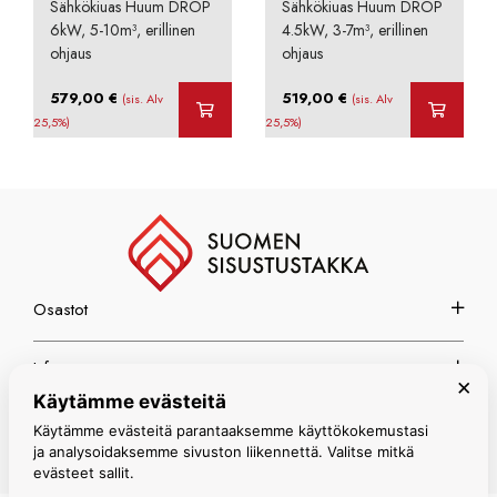
Sähkökiuas Huum DROP
Sähkökiuas Huum DROP
6kW, 5-10m³, erillinen
4.5kW, 3-7m³, erillinen
ohjaus
ohjaus
579,00
€
519,00
€
(sis. Alv
(sis. Alv
25,5%)
25,5%)
Osastot
Info
×
Käytämme evästeitä
Espoon myymälä
Käytämme evästeitä parantaaksemme käyttökokemustasi
ja analysoidaksemme sivuston liikennettä. Valitse mitkä
evästeet sallit.